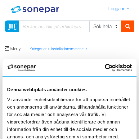
Logga in
Meny
Kategorier
Installationsmateriel
17 - Fastighetsautomation
KNX
Sensorer
Vindsensor
Sortera
Denna webbplats använder cookies
<
1
>
20
50
100
200
Sida
Per sida
Vi använder enhetsidentifierare för att anpassa innehållet
och annonserna till användarna, tillhandahålla funktioner
för sociala medier och analysera vår trafik. Vi
Produktlinjer
vidarebefordrar även sådana identifierare och annan
information från din enhet till de sociala medier och
annons- och analysföretag som vi samarbetar med.
3 st
Filter
Lagerförda
Alla