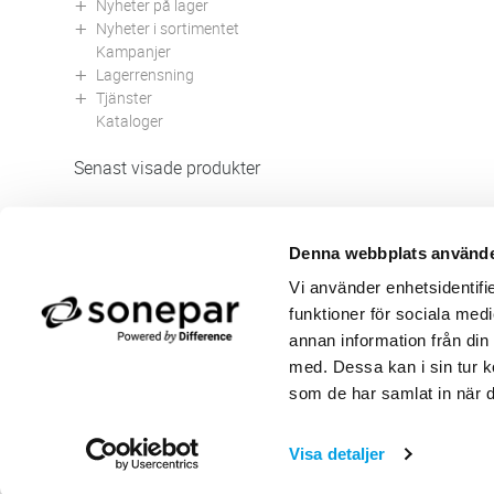
Nyheter på lager
Nyheter i sortimentet
Kampanjer
Lagerrensning
Tjänster
Kataloger
Senast visade produkter
Denna webbplats använde
Butik/Kontakt
Om 
Vi använder enhetsidentifie
Felanmälan
Använ
funktioner för sociala medi
Returer
Integ
Beställa PDF fakturor
Öppe
annan information från din
Medgivande kontokort/direktbetalning
Ny k
med. Dessa kan i sin tur k
Frågor & Svar
Våra
som de har samlat in när d
Visa detaljer