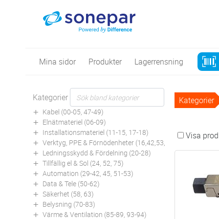
Mina sidor
Produkter
Lagerrensning
Kategorier
Kategorier
Kabel (00-05, 47-49)
Elnätmateriel (06-09)
Installationsmateriel (11-15, 17-18)
Visa produ
Verktyg, PPE & Förnödenheter (16,42,53,94)
Ledningsskydd & Fördelning (20-28)
Tillfällig el & Sol (24, 52, 75)
Automation (29-42, 45, 51-53)
Data & Tele (50-62)
Säkerhet (58, 63)
Belysning (70-83)
Värme & Ventilation (85-89, 93-94)