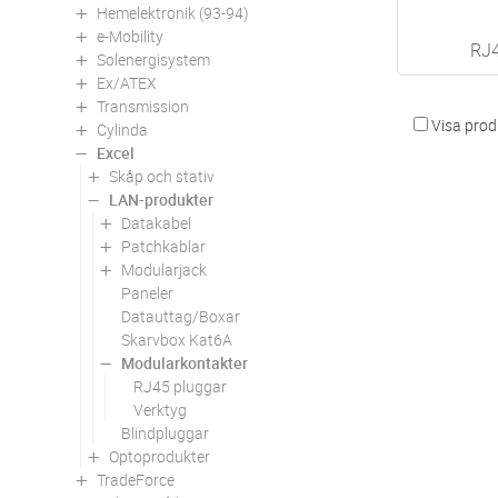
Hemelektronik (93-94)
e-Mobility
RJ4
Solenergisystem
Ex/ATEX
Transmission
Visa produ
Cylinda
Excel
Skåp och stativ
LAN-produkter
Datakabel
Patchkablar
Modularjack
Paneler
Datauttag/Boxar
Skarvbox Kat6A
Modularkontakter
RJ45 pluggar
Verktyg
Blindpluggar
Optoprodukter
TradeForce