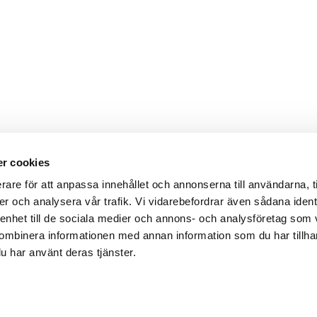
r cookies
Webbshop
Digitala kataloger/ publikatio
rare för att anpassa innehållet och annonserna till användarna, t
darvillkor
Leverans- och betalningsvillk
er och analysera vår trafik. Vi vidarebefordrar även sådana ident
ritetspolicy
Elektronisk kommunikation
ttider
Produktväljare
 enhet till de sociala medier och annons- och analysföretag som
und/användare
ombinera informationen med annan information som du har tillhand
 varumärken
u har använt deras tjänster.