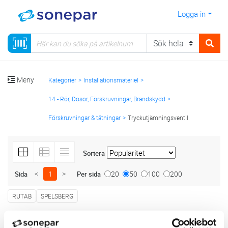
Logga in
Meny
Kategorier
Installationsmateriel
14 - Rör, Dosor, Förskruvningar, Brandskydd
Förskruvningar & tätningar
Tryckutjämningsventil
Sortera
<
1
>
20
50
100
200
Sida
Per sida
RUTAB
SPELSBERG