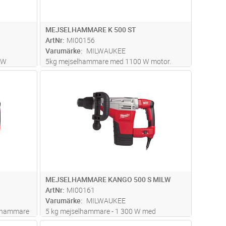
MEJSELHAMMARE K 500 ST
ArtNr
MI00156
Varumärke
MILWAUKEE
 W
5kg mejselhammare med 1100 W motor.
J för att
Softgrip på båda handtagen. Rotationsstopp
dvagn
Lägg i kundvagn
Antal
ST
och 12-läges inställning av mejselposition för
användaren
mejsling. Servicelucka för enkelt byte av
arliga
kolborstar. Slagenergi vid borr
...läs mer
MEJSELHAMMARE KANGO 500 S MILW
ArtNr
MI00161
Varumärke
MILWAUKEE
rhammare
5 kg mejselhammare - 1 300 W med
grip på
antivibrationssystem och Softgrip på båda