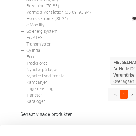
Antal
och Softgr
Belysning (70-83)
försäkrar lå
Värme & Ventilation (85-89, 93-94)
Mjukt mejsel
Hemelektronik (93-94)
materia
...l
e-Mobility
Solenergisystem
Ex/ATEX
Transmission
Cylinda
Excel
MEJSELHA
TradeForce
ArtNr
MI00
Nyheter på lager
Varumärke
Nyheter i sortimentet
Överlägsen
Kampanjer
fäste och d
Lagerrensning
marknaden.
<
1
>
Tjänster
slagenergi –
Kataloger
klass. Ideal
mer
Senast visade produkter