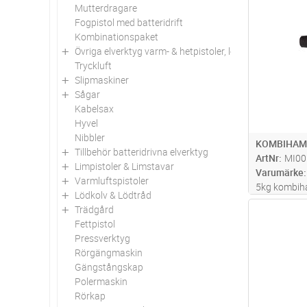
Mutterdragare
Antal
Fogpistol med batteridrift
Kombinationspaket
Övriga elverktyg varm- & hetpistoler, löd, gasol
Tryckluft
Slipmaskiner
Sågar
Kabelsax
Hyvel
Nibbler
KOMBIHAMM
Tillbehör batteridrivna elverktyg
ArtNr
MI00
Limpistoler & Limstavar
Varumärke
Varmluftspistoler
5kg kombih
Lödkolv & Lödtråd
Softgrip på
Trädgård
Antal
och 12-läges
Fettpistol
mejsling. Se
Pressverktyg
kolborstar. 
Rörgängmaskin
Gängstångskap
Polermaskin
Rörkap