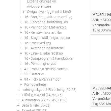
Expansionsmaskin
Avloppsrensare
Övriga elverktyg med tillbehör
MEJSELHA
16 - Borr, bits, skärande verktyg
ArtNr
MI00
16 - Förvaring, hantering, lås
Varumärke
16 - Pennor och Mätverktyg
15kg 30mm 
16 - Kemtekniska artiklar
100W-motor o
16 - Stegar, ställningar, bockar
Antal
Antivibratio
16 - Pressverktyg
och förläng
16 - Avstängningsmateriel
användnings
16 - Linje- & kabelredskap
användare
.
16 - Dataprogram & handböcker
16 - Personligt skydd
42 - Portabla mätinstrument
53 - Batterier
94 - Fick- & Pannlampor
Förnödenheter
MEJSELHAM
Ledningsskydd & Fördelning (20-28)
ArtNr
MI00
Tillfällig el & Sol (24, 52, 75)
Varumärke
Automation (29-42, 45, 51-53)
7kg SDS-Ma
Data & Tele (50-62)
mejselhamm
Säkerhet (58, 63)