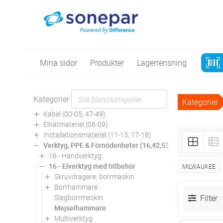
Mina sidor
Produkter
Lagerrensning
Kategorier
Kategorier
Kabel (00-05, 47-49)
Elnätmateriel (06-09)
Installationsmateriel (11-15, 17-18)
Verktyg, PPE & Förnödenheter (16,42,53,94)
16 - Handverktyg
16 - Elverktyg med tillbehör
MILWAUKEE
Skruvdragare, borrmaskin
Borrhammare
Slagborrmaskin
Filter
Mejselhammare
Multiverktyg