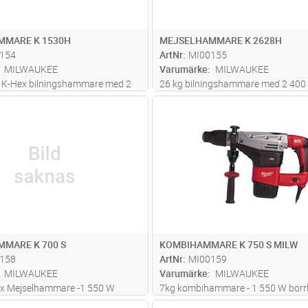
MMARE K 1530H
MEJSELHAMMARE K 2628H
154
ArtNr
MI00155
MILWAUKEE
Varumärke
MILWAUKEE
K-Hex bilningshammare med 2
26 kg bilningshammare med 2 400
ch slagkraft upp till 39 J.
kolborstfri motor. Slagstyrka på 64 
Lägg i kundvagn
Lägg i kun
ST
Antal
ST
nsteknologi ger låga vibrationer
klara de tuffaste applikationer.
er därmed den möjliga
Antivibrationsteknik som gör att 
tiden per dag utan att
kan arbeta hela dagen utan att nå f
..läs mer
...läs mer
MARE K 700 S
KOMBIHAMMARE K 750 S MILW
158
ArtNr
MI00159
MILWAUKEE
Varumärke
MILWAUKEE
x Mejselhammare -1 550 W
7kg kombihammare - 1 550 W bor
are med antivibrationssystem
med antivibrationssystem och Soft