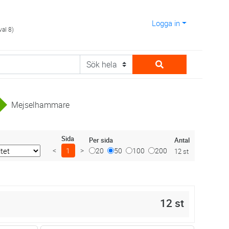
Logga in
val 8)
Mejselhammare
Sida
Antal
Per sida
<
1
>
20
50
100
200
12 st
12 st