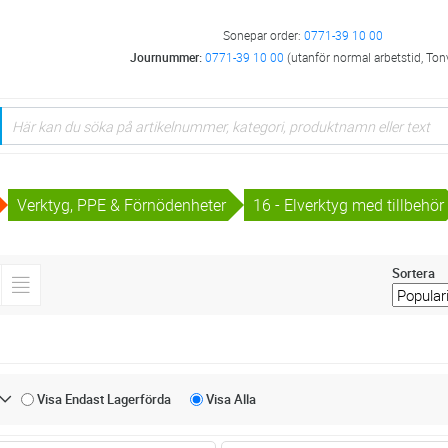
Sonepar order:
0771-39 10 00
Journummer:
0771-39 10 00
(utanför normal arbetstid, Ton
Verktyg, PPE & Förnödenheter
16 - Elverktyg med tillbehör
Sortera
Visa Endast
Lagerförda
Visa
Alla