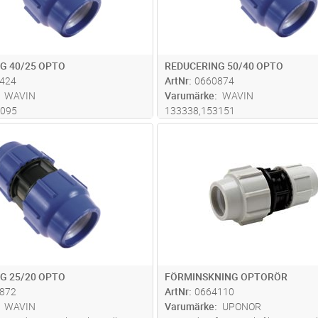
G 40/25 OPTO
REDUCERING 50/40 OPTO
424
ArtNr
0660874
WAVIN
Varumärke
WAVIN
3095
133338,153151
Lägg i kundvagn
Lägg i kun
ST
Antal
ST
G 25/20 OPTO
FÖRMINSKNING OPTORÖR
872
ArtNr
0664110
WAVIN
Varumärke
UPONOR