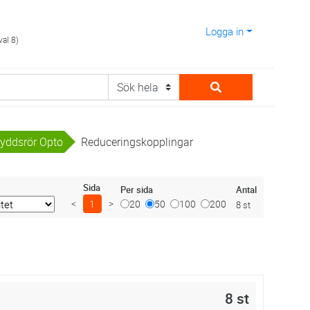
Logga in
val 8)
kyddsrör Opto
Reduceringskopplingar
Sida
Antal
Per sida
<
1
>
20
50
100
200
8 st
8 st