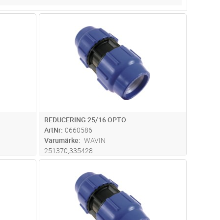
dvagn
Lägg i kundvagn
Antal
ST
REDUCERING 25/16 OPTO
ArtNr
0660586
Varumärke
WAVIN
251370,335428
dvagn
Lägg i kundvagn
Antal
ST