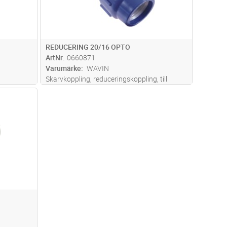
REDUCERING 20/16 OPTO
ArtNr
0660871
Varumärke
WAVIN
Skarvkoppling, reduceringskoppling, till
optorör med ytterdimension 20 som
dvagn
reduceras ner till 16 mm. Trycktäta till 16 bar.
Vid montering är det viktigt att rörändar
klipps rakt av och att man fasar
...läs mer