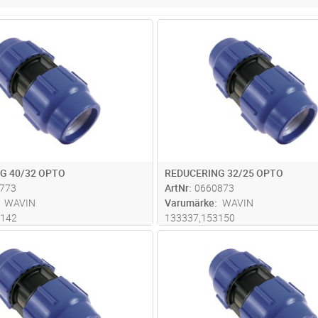
Lägg i kundvagn
Lägg i kun
ST
Antal
ST
G 40/32 OPTO
REDUCERING 32/25 OPTO
773
ArtNr
0660873
WAVIN
Varumärke
WAVIN
3142
133337,153150
Lägg i kundvagn
Lägg i kun
ST
Antal
ST