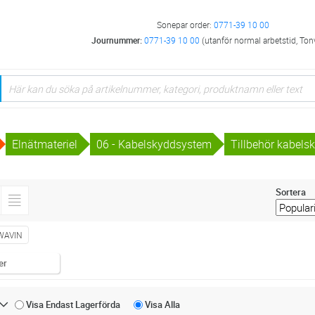
Sonepar order:
0771-39 10 00
Journummer:
0771-39 10 00
(utanför normal arbetstid, Ton
Elnätmateriel
06 - Kabelskyddsystem
Tillbehör kabels
Sortera
WAVIN
er
Visa Endast
Lagerförda
Visa
Alla