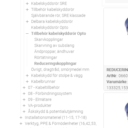
Kabelskyddsrör SRE
Tillbehör kabelskyddsrör
Antal
Självbärande rör, SRE klassade
Delbara kabelskyddsrör
Kabelskyddsrör Opto
Tillbehör kabelskyddsrör Opto
Skarvkopplingar
Skarvning av subslang
Ändproppar, ändhuvar
Rörtätningar
Reduceringskopplingar
Övrigt, dragtråd, smörjmedel mm
REDUCERIN
Kabelskydd för stolpe & vägg
ArtNr
0660
Kabelbrunnar
Varumärke
07 - Kabeltillbehör
133325,15
08 - Förbindningssystem
Antal
09 - Elmätare
VA-produkter
Åskskydd & potentialutjämning
Installationsmateriel (11-15, 17-18)
Verktyg, PPE & Förnödenheter (16,42,53,94)