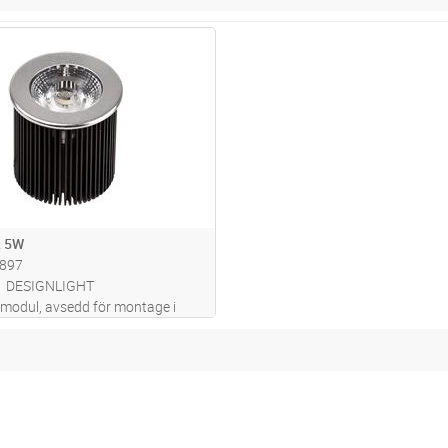
Lägg i kundvagn
ST
byggnadssatser
 5W
897
DESIGNLIGHT
modul, avsedd för montage i
en armaturer. IP44