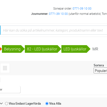
Sonepar order:
0771-39 10 00
Journummer:
0771-39 10 00
(utanför normal arbetstid, Ton
Belysning
82 - LED ljuskällor
LED ljuskällor
MR
Sortera
er
Visa Endast
Lagerförda
Visa
Alla