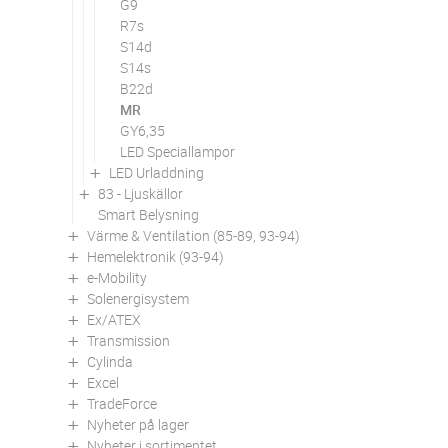
G9
R7s
S14d
S14s
B22d
MR
GY6,35
LED Speciallampor
LED Urladdning
83 - Ljuskällor
Smart Belysning
Värme & Ventilation (85-89, 93-94)
Hemelektronik (93-94)
e-Mobility
Solenergisystem
Ex/ATEX
Transmission
Cylinda
Excel
TradeForce
Nyheter på lager
Nyheter i sortimentet