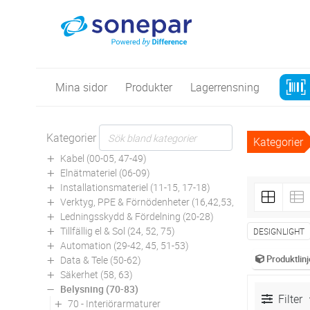
Mina sidor
Produkter
Lagerrensning
Kategorier
Kategorier
Kabel (00-05, 47-49)
Elnätmateriel (06-09)
Installationsmateriel (11-15, 17-18)
Verktyg, PPE & Förnödenheter (16,42,53,94)
Ledningsskydd & Fördelning (20-28)
Tillfällig el & Sol (24, 52, 75)
DESIGNLIGHT
Automation (29-42, 45, 51-53)
Produktlinj
Data & Tele (50-62)
Säkerhet (58, 63)
Belysning (70-83)
Filter
70 - Interiörarmaturer