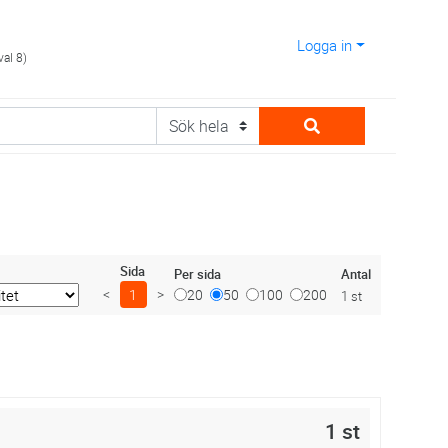
Logga in
val 8)
Sida
Antal
Per sida
<
1
>
20
50
100
200
1 st
1 st