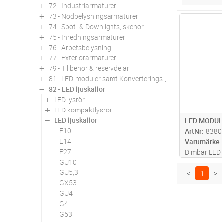
72 - Industriarmaturer
73 - Nödbelysningsarmaturer
Antal
74 - Spot- & Downlights, skenor
75 - Inredningsarmaturer
76 - Arbetsbelysning
77 - Exteriörarmaturer
79 - Tillbehör & reservdelar
81 - LED-moduler samt Konverterings-, utbytes- och om
82 - LED ljuskällor
LED lysrör
LED kompaktlysrör
LED ljuskällor
LED MODUL
E10
ArtNr
8380
E14
Varumärke
E27
Dimbar LED 
GU10
MR16 halog
GU5,3
<
1
>
GX53
GU4
G4
G53