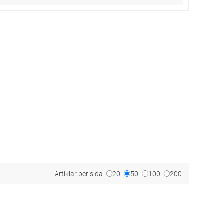
Artiklar per sida
20
50
100
200