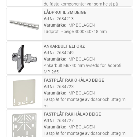
du fästa komponenter var som helst på
skenan, vilket innebär att komponenter och
LÅDPROFIL 3M BEIGE
Lägg i kundvagn
ST
utrustning lätt kan installeras var som helst.
ArtNr
2684213
Varumärke
MP BOLAGEN
Lådprofil - beige 3000x40x18 mm
ANKARBULT ELFÖRZ
Lägg i kundvagn
ST
ArtNr
2684249
Varumärke
MP BOLAGEN
Ankarbult M6x40 mm avsedd för lådprofil
MP-265.
FÄSTPLÅT RAK OHÅLAD BEIGE
Lägg i kundvagn
ST
ArtNr
2684723
Varumärke
MP BOLAGEN
Fästplåt för montage av dosor och uttag m
m.
FÄSTPLÅT RAK HÅLAD BEIGE
Lägg i kundvagn
ST
ArtNr
2684727
Varumärke
MP BOLAGEN
Fästplåt för montage av dosor och uttag m