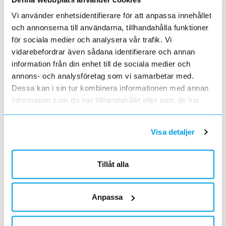
Vi använder enhetsidentifierare för att anpassa innehållet
ANKARBULT ELFÖRZ
Lägg i kundvagn
ST
och annonserna till användarna, tillhandahålla funktioner
ArtNr
2684272
för sociala medier och analysera vår trafik. Vi
Varumärke
MP BOLAGEN
vidarebefordrar även sådana identifierare och annan
Mutterbricka med bult M8x20 mm för
information från din enhet till de sociala medier och
infästning i takpendel/ankarskena. Avsedd
annons- och analysföretag som vi samarbetar med.
för profil med 21 mm:s höjd.
LÅDPROFIL 3M FZV
Lägg i kundvagn
ST
Dessa kan i sin tur kombinera informationen med annan
ArtNr
2684214
information som du har tillhandahållit eller som de har
Varumärke
MP BOLAGEN
Lådprofil - varmförz. 3000x40x18 mm
samlat in när du har använt deras tjänster.
Visa detaljer
ANKARBULT ELFÖRZ
Lägg i kundvagn
ST
ArtNr
2684251
Varumärke
MP BOLAGEN
Tillåt alla
Ankarbult M8x35 mm avsedd för lådprofil
MP-265.
ANKARBULT ELFÖRZ
Lägg i kundvagn
ST
Anpassa
ArtNr
2684253
Varumärke
MP BOLAGEN
Ankarbult M6x30 mm avsedd för lådprofil