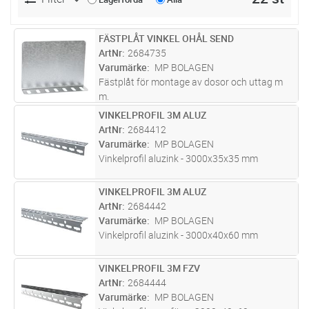
FÄSTPLÅT VINKEL OHÅL SEND
Lägg i kundvagn
ST
ArtNr
2684735
Varumärke
MP BOLAGEN
Fästplåt för montage av dosor och uttag m
m.
VINKELPROFIL 3M ALUZ
Lägg i kundvagn
ST
ArtNr
2684412
Varumärke
MP BOLAGEN
Vinkelprofil aluzink - 3000x35x35 mm
VINKELPROFIL 3M ALUZ
Lägg i kundvagn
ST
ArtNr
2684442
Varumärke
MP BOLAGEN
Vinkelprofil aluzink - 3000x40x60 mm
VINKELPROFIL 3M FZV
Lägg i kundvagn
ST
ArtNr
2684444
Varumärke
MP BOLAGEN