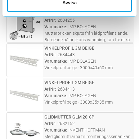
Avvisa
MP-265.
MUTTERBRICKA ELFÖRZ
Lägg i kundvagn
ST
ArtNr
2684255
Varumärke
MP BOLAGEN
Mutterbrickan skjuts från lådprofilens ände.
Beroende på brickans vändning, kan tre olika
höjdlägen med 5 mm:s intervall erhållas för
VINKELPROFIL 3M BEIGE
Lägg i kundvagn
ST
respektive gänga.
ArtNr
2684443
Varumärke
MP BOLAGEN
Vinkelprofil beige - 3000x40x60 mm
VINKELPROFIL 3M BEIGE
Lägg i kundvagn
ST
ArtNr
2684413
Varumärke
MP BOLAGEN
Vinkelprofil beige - 3000x35x35 mm
GLIDMUTTER GLM 20-6P
Lägg i kundvagn
FP
ArtNr
2682152
Varumärke
NVENT HOFFMAN
Med glidmuttrarna till monteringsskenan kan