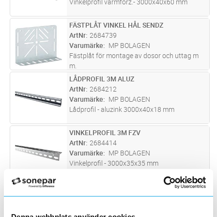
Vinkelprofil varmförz.- 3000x40x60 mm
FÄSTPLÅT VINKEL HÅL SENDZ
Lägg i kundvagn
ST
ArtNr
2684739
Varumärke
MP BOLAGEN
Fästplåt för montage av dosor och uttag m
m.
LÅDPROFIL 3M ALUZ
Lägg i kundvagn
ST
ArtNr
2684212
Varumärke
MP BOLAGEN
Lådprofil - aluzink 3000x40x18 mm
VINKELPROFIL 3M FZV
Lägg i kundvagn
ST
ArtNr
2684414
Varumärke
MP BOLAGEN
Vinkelprofil - 3000x35x35 mm
VÄGGFÄSTE FZV
Lägg i kundvagn
ST
ArtNr
2684259
Varumärke
MP BOLAGEN
Denna webbplats använder cookies
Vägg/golvfäste