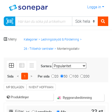
Logga in
Meny
Kategorier
Ledningsskydd & Fördelning
26 - Tillbehör centraler
Monteringsstativ
Sortera
<
1
>
20
50
100
200
Sida
Per sida
MP BOLAGEN
NVENT HOFFMAN
Produktlinjer
Byggvarubedömning
22 st
Filter
Lagerförda
Alla