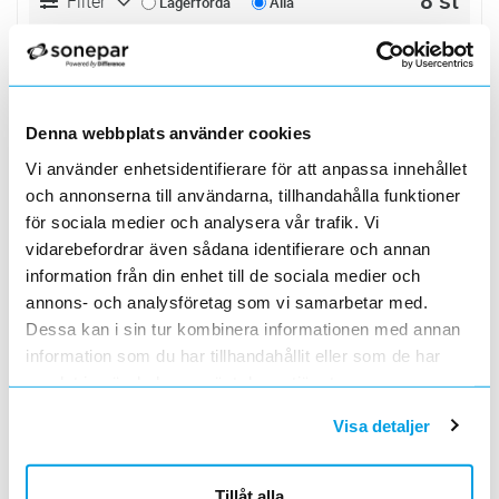
8 st
Filter
Lagerförda
Alla
FÄSTE UPPF VFZ 5412 60 9
Lägg i kundvagn
ST
ArtNr
0681334
Varumärke
OBO BETTERMANN
Denna webbplats använder cookies
Zink gjutgods. Invändigt gängad M8
genomgånde hål ø7m
Vi använder enhetsidentifierare för att anpassa innehållet
SKRUVPLUGG 985/M8 35/5,2
Lägg i kundvagn
ST
och annonserna till användarna, tillhandahålla funktioner
ArtNr
0681362
för sociala medier och analysera vår trafik. Vi
Varumärke
OBO BETTERMANN
vidarebefordrar även sådana identifierare och annan
Med träskruv och gänga M8
information från din enhet till de sociala medier och
annons- och analysföretag som vi samarbetar med.
STÅNG VFZ 5400 15 5
Lägg i kundvagn
ST
Dessa kan i sin tur kombinera informationen med annan
ArtNr
0681327
information som du har tillhandahållit eller som de har
Varumärke
OBO BETTERMANN
samlat in när du har använt deras tjänster.
Varmförzinkat stål.Rundad i båda ändar.
Visa detaljer
STÅNG CU 5400 62 7
Lägg i kundvagn
ST
ArtNr
0681328
Varumärke
OBO BETTERMANN
Tillåt alla