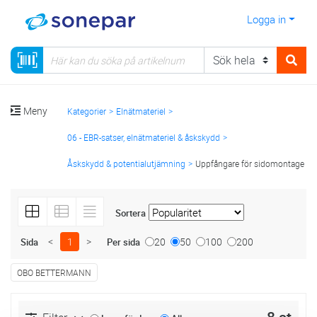
Logga in
Meny
Kategorier
Elnätmateriel
06 - EBR-satser, elnätmateriel & åskskydd
Åskskydd & potentialutjämning
Uppfångare för sidomontage
Sortera
<
1
>
20
50
100
200
Sida
Per sida
OBO BETTERMANN