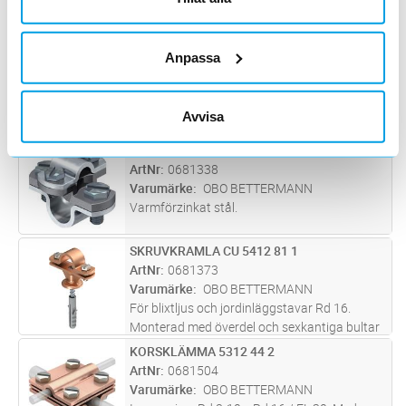
Koppar
FÄSTE UPPF CU 5412 63 3
Lägg i kundvagn
ST
Anpassa
ArtNr
0681332
Varumärke
OBO BETTERMANN
För kopprad zink gjutgods. Invändigt gängad
Avvisa
M8 genomgånde hål ø7mm
ANSL.KL UPPFÅNG 5416 56 6
Lägg i kundvagn
ST
ArtNr
0681338
Varumärke
OBO BETTERMANN
Varmförzinkat stål.
SKRUVKRAMLA CU 5412 81 1
Lägg i kundvagn
ST
ArtNr
0681373
Varumärke
OBO BETTERMANN
För blixtljus och jordinläggstavar Rd 16.
Monterad med överdel och sexkantiga bultar
M6 x 16 (VA). Tråd M8 för skruv och
KORSKLÄMMA 5312 44 2
Lägg i kundvagn
ST
genomgående hål för träskruvar.
ArtNr
0681504
Förmonterad med träskruv 5 x 60 och
Varumärke
OBO BETTERMANN
plastdoppa
...läs mer