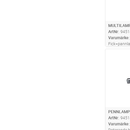
MULTILAM
ArtNr
9451
Varumärke
Fick+pannl
Elektronisk
Antal
Inbyggd gu
på alla manet
montering t
mer
PENNLAMP
ArtNr
9451
Varumärke
Roterande h