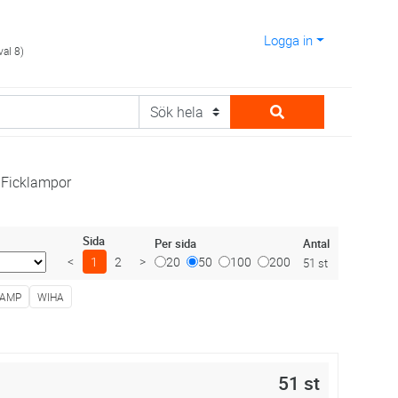
Logga in
val 8)
Ficklampor
Sida
Antal
Per sida
<
1
2
>
20
50
100
200
51 st
LAMP
WIHA
51 st