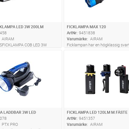
KLAMPA LED 3W 200LM
FICKLAMPA MAX 120
458
ArtNr
9451838
AIRAM
Varumärke
AIRAM
TSFICKLAMPA COB LED 3W
Ficklampan har en högklassig svar
%, OFF. BATTERIER 3xAAA INGÅR
aluminiumstomme med blå effektfä
Lägg i kundvagn
Lägg i kun
ST
Antal
ST
NINGEN. STOMMEN AV PLAST.
har praktiska stopp som hindrar l
rulla. Ljuskäglan är lättreglerad m
funktion, den har även en handled
mer
A LADDBAR 3W LED
FICKLAMPA LED 120LM M.FÄSTE
078
ArtNr
9451357
PTX PRO
Varumärke
AIRAM