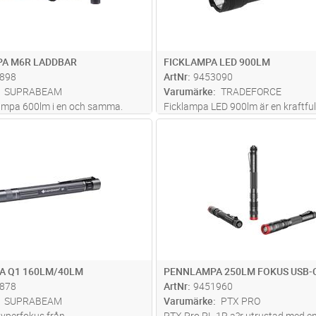
PA M6R LADDBAR
FICKLAMPA LED 900LM
898
ArtNr
9453090
SUPRABEAM
Varumärke
TRADEFORCE
ampa 600lm i en och samma.
Ficklampa LED 900lm är en kraftful
 dimning med minnesfunktion.
uppladdningsbar LED-lampa med et
Lägg i kundvagn
Lägg i kun
ST
Antal
ST
mmiskyddad magnet som fäster
3,7 V 2600 mAh litiumbatteri. Lam
iska ytor. Starkt stål-clip för
fyra ljuslägen: High, Low, Strobe oc
ill pannlampsfunktion inklu
...läs
vilket ger flexibilitet för olika
...läs 
A Q1 160LM/40LM
PENNLAMPA 250LM FOKUS USB-
878
ArtNr
9451960
SUPRABEAM
Varumärke
PTX PRO
yperfokus från
PTX Pro PL-1R a?r utrustad med e