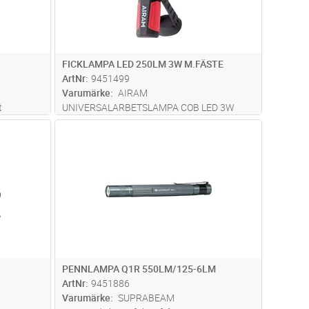
FICKLAMPA LED 250LM 3W M.FÄSTE
ArtNr
9451499
Varumärke
AIRAM
t
UNIVERSALARBETSLAMPA COB LED 3W
rg, den
250LM, LJUS 100%, MED FÄSTE. BATTERIER
dvagn
Lägg i kundvagn
Antal
ST
ampan att
3xAA INGÅR I FÖRPACKNINGEN. STOMMEN
ed zoom-
AV PLAST.
s rem
...läs
PENNLAMPA Q1R 550LM/125-6LM
ArtNr
9451886
Varumärke
SUPRABEAM