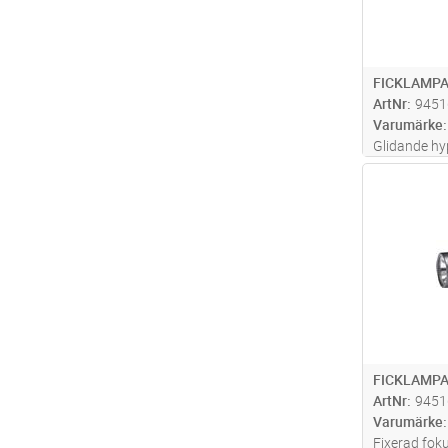
FICKLAMPA
ArtNr
9451
Varumärke
Glidande hyp
till spot-lj
Antal
touch-funkt
(normalt tes
nedslag). L
FICKLAMPA
ArtNr
9451
Varumärke
Fixerad fok