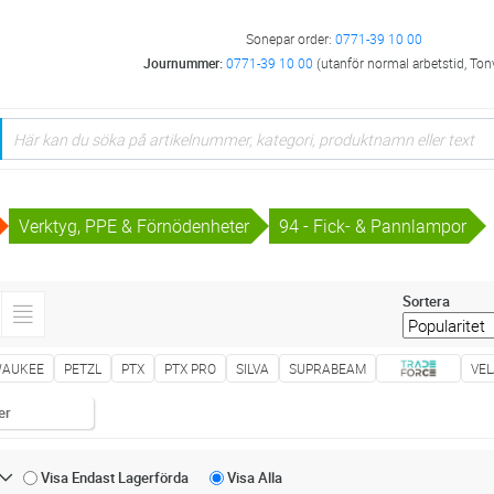
Sonepar order:
0771-39 10 00
Journummer:
0771-39 10 00
(utanför normal arbetstid, Ton
Verktyg, PPE & Förnödenheter
94 - Fick- & Pannlampor
Sortera
WAUKEE
PETZL
PTX
PTX PRO
SILVA
SUPRABEAM
VE
er
Visa Endast
Lagerförda
Visa
Alla