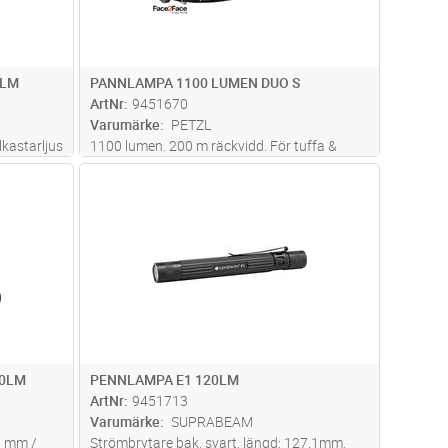
8LM
PANNLAMPA 1100 LUMEN DUO S
ArtNr
9451670
Varumärke
PETZL
lkastarljus
1100 lumen. 200 m räckvidd. För tuffa &
trömbrytare
smutsiga miljöer. 5 olika effektnivåer + boost.
dvagn
Lägg i kundvagn
Antal
ST
nktion
Ny face2face teknik som automatiskt känner
slägen: max
av varandra och bländar av när två eller flera
användare vänder sig
...läs mer
90LM
PENNLAMPA E1 120LM
ArtNr
9451713
Varumärke
SUPRABEAM
8 mm /
Strömbrytare bak, svart, längd: 127,1mm,