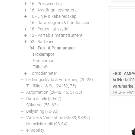
16 - Pressverktyg
16 - Avstängningsmateriel
Antal
16 - Linje- & kabelredskap
16 - Dataprogram & handböcker
16 - Personligt skydd
42 - Portabla mätinstrument
53 - Batterier
94 - Fick- & Pannlampor
Ficklampor
Pannlampor
Tillbehör
Förnödenheter
FICKLAMPA
Ledningsskydd & Fördelning (20-28)
ArtNr
MI00
Tillfällig el & Sol (24, 52, 75)
Varumärke
Automation (29-42, 45, 51-53)
TRUEVIEW™ 
Data & Tele (50-62)
lumen. Lever
Antal
Säkerhet (58, 63)
inspektionss
Belysning (70-83)
aluminiumhöl
Värme & Ventilation (85-89, 93-94)
bästa hållba
Hemelektronik (93-94)
sk
...läs mer
e-Mobility