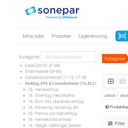
Mina sidor
Produkter
Lagerrensning
Kategorier
Kategorier
Kabel (00-05, 47-49)
Elnätmateriel (06-09)
Installationsmateriel (11-15, 17-18)
Verktyg, PPE & Förnödenheter (16,42,53,94)
16 - Handverktyg
16 - Elverktyg med tillbehör
AIRAM
MIL
16 - Borr, bits, skärande verktyg
Produktlinj
16 - Förvaring, hantering, lås
16 - Pennor och Mätverktyg
16 - Kemtekniska artiklar
Filter
16 - Stegar, ställningar, bockar