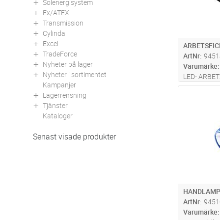
Solenergisystem
Ex/ATEX
Transmission
Cylinda
Excel
ARBETSFIC
TradeForce
ArtNr
9451
Nyheter på lager
Varumärke
Nyheter i sortimentet
LED- ARBE
Kampanjer
200LM. 100
Antal
Lagerrensning
I FÖRPACK
Tjänster
Kataloger
Senast visade produkter
HANDLAMP
ArtNr
9451
Varumärke