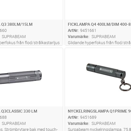
 Q3 380LM/15LM
FICKLAMPA Q4 400LM/DIM 400-
660
ArtNr
9451661
SUPRABEAM
Varumärke
SUPRABEAM
erfokus från flod/strålkastarljus
Glidande hyperfokus från flod/strå
us 10°-70°. Strömbrytare bak med
till spot-ljus 10°-70°. Elektronisk s
Lägg i kundvagn
Lägg i kun
ST
Antal
ST
ion testad för 20.000 nedslag
med silikonhölje bak med touch-fu
tas ficklampor för 5.000
testad för 20.000 nedslag. Två lju
ängd: 115,3mm och d
...läs mer
400 lm och dimmer
...läs mer
 Q3CLASSIC 330 LM
NYCKELRINGSLAMPA Q1PRIME 
688
ArtNr
9451689
SUPRABEAM
Varumärke
SUPRABEAM
us. Strömbrytare bak med touch-
Surpabeam nyckelringslampa. 75,