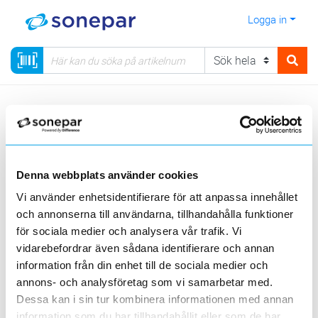
Logga in
Meny
Kategorier
Installationsmateriel
11.1 - Kabelstegar, Trådstegar, Rännor
Trådstegar
Tillbehör trådstegar
Potentialmärkning
Denna webbplats använder cookies
Vi använder enhetsidentifierare för att anpassa innehållet
Sortera
och annonserna till användarna, tillhandahålla funktioner
för sociala medier och analysera vår trafik. Vi
<
1
>
20
50
100
200
Sida
Per sida
vidarebefordrar även sådana identifierare och annan
information från din enhet till de sociala medier och
WIBE
annons- och analysföretag som vi samarbetar med.
Dessa kan i sin tur kombinera informationen med annan
Produktlinjer
information som du har tillhandahållit eller som de har