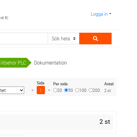
Logga in
val 8)
illbehör PLC
Dokumentation
Sida
Antal
Per sida
<
1
>
20
50
100
200
2 st
2 st