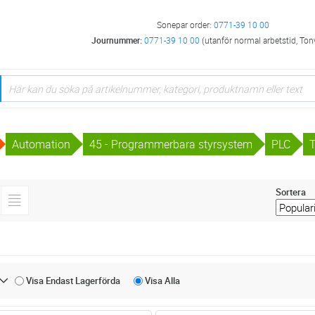
Sonepar order:
0771-39 10 00
Journummer:
0771-39 10 00
(utanför normal arbetstid, Ton
Automation
45 - Programmerbara styrsystem
PLC
T
Sortera
Visa Endast
Lagerförda
Visa
Alla