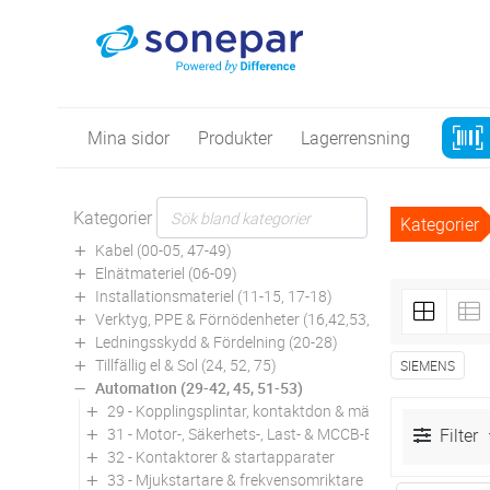
Mina sidor
Produkter
Lagerrensning
Kategorier
Kategorier
Kabel (00-05, 47-49)
Elnätmateriel (06-09)
Installationsmateriel (11-15, 17-18)
Verktyg, PPE & Förnödenheter (16,42,53,94)
Ledningsskydd & Fördelning (20-28)
Tillfällig el & Sol (24, 52, 75)
SIEMENS
Automation (29-42, 45, 51-53)
29 - Kopplingsplintar, kontaktdon & märkning
31 - Motor-, Säkerhets-, Last- & MCCB-Brytare
Filter
32 - Kontaktorer & startapparater
33 - Mjukstartare & frekvensomriktare