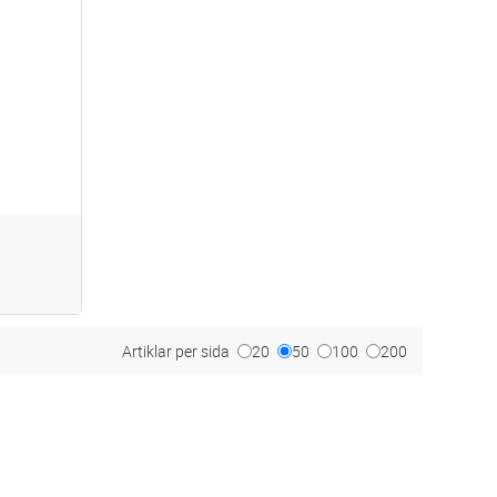
dvagn
 skåps
Artiklar per sida
20
50
100
200