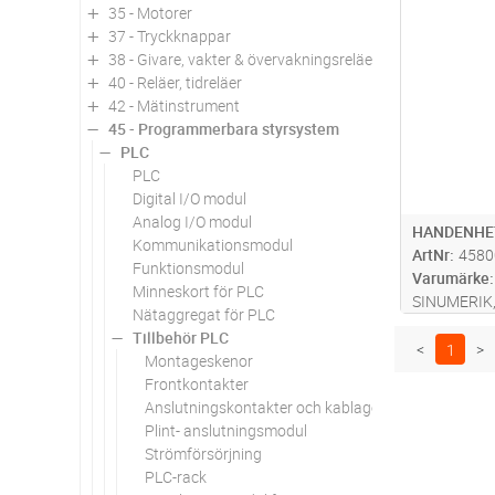
35 - Motorer
Antal
37 - Tryckknappar
38 - Givare, vakter & övervakningsreläer
40 - Reläer, tidreläer
42 - Mätinstrument
45 - Programmerbara styrsystem
PLC
PLC
Digital I/O modul
Analog I/O modul
HANDENHE
Kommunikationsmodul
ArtNr
4580
Funktionsmodul
Varumärke
Minneskort för PLC
SINUMERIK,
Nätaggregat för PLC
128 X 64 pix
Tillbehör PLC
<
1
>
Montageskenor
Frontkontakter
Anslutningskontakter och kablage
Plint- anslutningsmodul
Strömförsörjning
PLC-rack