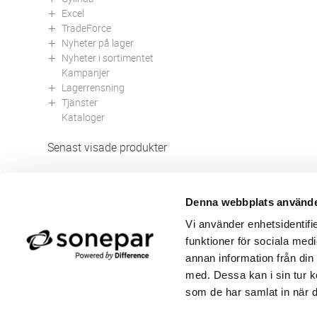
Excel
TradeForce
Nyheter på lager
Nyheter i sortimentet
Kampanjer
Lagerrensning
Tjänster
Kataloger
Senast visade produkter
Denna webbplats använde
Butik/Kontakt
Om 
Vi använder enhetsidentifie
Felanmälan
Använ
funktioner för sociala medi
Returer
Integ
Beställa PDF fakturor
Öppe
annan information från din
Medgivande kontokort/direktbetalning
Ny k
med. Dessa kan i sin tur k
Frågor & Svar
Våra
som de har samlat in när d