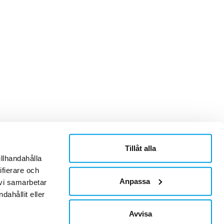
Tillåt alla
ner
Om Sonepar
illhandahålla
or
Historik
ifierare och
Kontaktblad
Ledningsgrupp
Anpassa
 vi samarbetar
Hållbarhet
ahållit eller
Jobb & Karriär
Leverantör
Avvisa