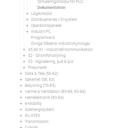
Simuleringsmodul för PLC
Dokumentation
Logikmodul
Distribuerande I/O system
Operatörspaneler
Industri PC
Programvara
Övriga tillbehör industristyrningar
45,49 51 - Industriell Kommunikation
52 - Strömförsörjning
53 - Signalering, ljud & ljus
Pneumatik
Data & Tele (50-62)
Säkerhet (58, 63)
Belysning (70-83)
Värme & Ventilation (85-89, 93-94)
Hemelektronik (93-94)
e-Mobility
Solenergisystem
Ex/ATEX
Transmission
Cylinda