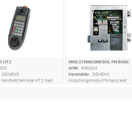
Lägg i kundvagn
Lägg i kun
ST
Antal
ST
T HT2
ANSLUTNINGSMODUL PN BASIC
003
ArtNr
4580004
SIEMENS
Varumärke
SIEMENS
 handheld terminal HT 2 med
Anslutningsmodul PN basic exkl
el display
nödstoppsoverride med switch för
montage passar till HT2 och HT8