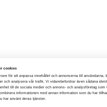
r cookies
Webbshop
Digitala kataloger/ publikatio
rare för att anpassa innehållet och annonserna till användarna, t
darvillkor
Leverans- och betalningsvillk
er och analysera vår trafik. Vi vidarebefordrar även sådana ident
ritetspolicy
Elektronisk kommunikation
ttider
Produktväljare
 enhet till de sociala medier och annons- och analysföretag som
und/användare
ombinera informationen med annan information som du har tillhand
 varumärken
u har använt deras tjänster.