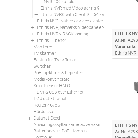
NVR 200 kanaler
Ethiris NVR med Videolagring 9 – 48 kanal
Ethiris NVRC with Client 9 – 64 kanaler
Ethiris NVC, Nätverks Videoklienter
Ethiris NVP, Nätverks Videopaneler/Klienter
ETHIRIS NV
Ethiris NVRN RACK lösning
ArtNr
A298
Ethiris Tillbehör
Varumärke
Monitorer
Ethiris NVR-
TV skärmar
funktionsniv
Fästen för TV skärmar
Antal
uppdatering
Switchar
enheten kan
PoE Injektorer & Repeaters
kameror, se
Mediakonverterare
Smartsensor HALO
HDMI & USB över Ethernet
Trådlöst Ethernet
Router 4G/5G
Hårddiskar
Datanät Excel
Anvisningsskyltar kameraövervakning
ETHIRIS NV
Batteribackup PoE utomhus
ArtNr
A298
Controller
Varumärke