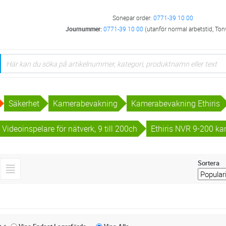
Sonepar order:
0771-39 10 00
Journummer:
0771-39 10 00
(utanför normal arbetstid, Ton
Säkerhet
Kamerabevakning
Kamerabevakning Ethiris
 Videoinspelare för nätverk, 9 till 200ch
Ethiris NVR 9-200 ka
Sortera