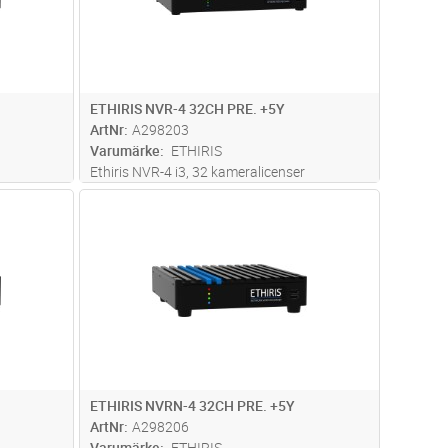
ETHIRIS NVR-4 32CH PRE. +5Y
ArtNr
A298203
Varumärke
ETHIRIS
Ethiris NVR-4 i3, 32 kameralicenser
års fria
funktionsnivå Premium inklusive 5års fria
dvagn
Lägg i kundvagn
Antal
ST
 NVR-4
uppdateringar. Kameralicenserna i NVR-4
 för flera
enheten kan enkelt utökas med stöd för flera
..läs mer
kameror, se Ethiris VMS kameralice
...läs mer
ETHIRIS NVRN-4 32CH PRE. +5Y
ArtNr
A298206
Varumärke
ETHIRIS