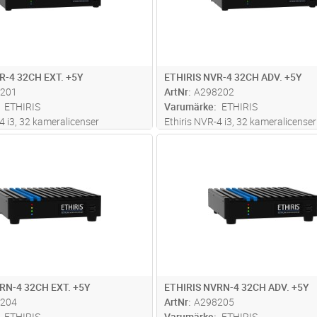
R-4 32CH EXT. +5Y
ETHIRIS NVR-4 32CH ADV. +5Y
201
ArtNr
A298202
ETHIRIS
Varumärke
ETHIRIS
4 i3, 32 kameralicenser
Ethiris NVR-4 i3, 32 kameralicenser
å Extended inklusive 5års fria
funktionsnivå Advanced inklusive 5
Lägg i kundvagn
Lägg i kun
ST
Antal
ST
ar. Kameralicenserna i NVR-4
uppdateringar. Kameralicenserna i
 enkelt utökas med stöd för flera
enheten kan enkelt utökas med stöd
 Ethiris VMS kameralic
...läs mer
kameror, se Ethiris VMS kameralic
.
RN-4 32CH EXT. +5Y
ETHIRIS NVRN-4 32CH ADV. +5Y
204
ArtNr
A298205
ETHIRIS
Varumärke
ETHIRIS