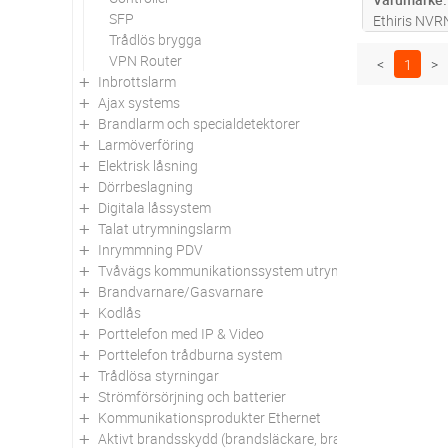
SFP
Ethiris NVR
Trådlös brygga
funktionsniv
VPN Router
uppdatering
<
1
>
Inbrottslarm
enheten kan
Ajax systems
kameror, se
Brandlarm och specialdetektorer
Larmöverföring
Elektrisk låsning
Dörrbeslagning
Digitala låssystem
Talat utrymningslarm
Inrymmning PDV
Tvåvägs kommunikationssystem utrymningsplats
Brandvarnare/Gasvarnare
Kodlås
Porttelefon med IP & Video
Porttelefon trådburna system
Trådlösa styrningar
Strömförsörjning och batterier
Kommunikationsprodukter Ethernet
Aktivt brandsskydd (brandsläckare, brandfiltar mm)