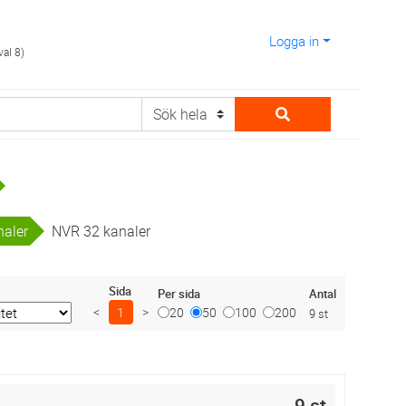
Logga in
val 8)
naler
NVR 32 kanaler
Sida
Antal
Per sida
<
1
>
20
50
100
200
9 st
9 st