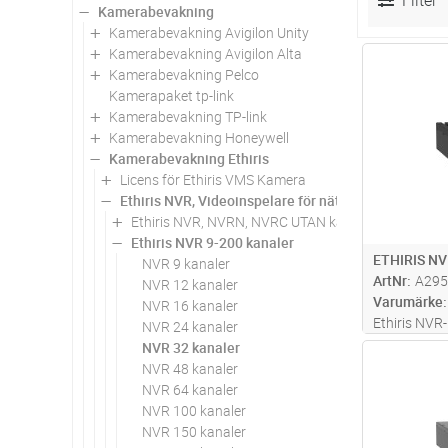
Filter
Kamerabevakning
Kamerabevakning Avigilon Unity
Kamerabevakning Avigilon Alta
Antal
Kamerabevakning Pelco
Kamerapaket tp-link
Kamerabevakning TP-link
Kamerabevakning Honeywell
Kamerabevakning Ethiris
Licens för Ethiris VMS Kamera
Ethiris NVR, Videoinspelare för nätverk, 9 till 200ch
Ethiris NVR, NVRN, NVRC UTAN kameralicens
Ethiris NVR 9-200 kanaler
ETHIRIS NV
NVR 9 kanaler
ArtNr
A295
NVR 12 kanaler
Varumärke
NVR 16 kanaler
Ethiris NVR
NVR 24 kanaler
funktionsniv
NVR 32 kanaler
Antal
uppdatering
NVR 48 kanaler
enheten kan
NVR 64 kanaler
kameror, se
NVR 100 kanaler
NVR 150 kanaler