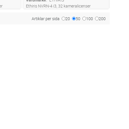
er
Ethiris NVRN-4 i3, 32 kameralicenser
års fria
funktionsnivå Premium inklusive 5års fria
i NVRN-4
uppdateringar. Kameralicenserna i NVRN-4
Artiklar per sida
20
50
100
200
 för flera
enheten kan enkelt utökas med stöd för flera
läs mer
kameror, se Ethiris VMS kamerali
...läs mer