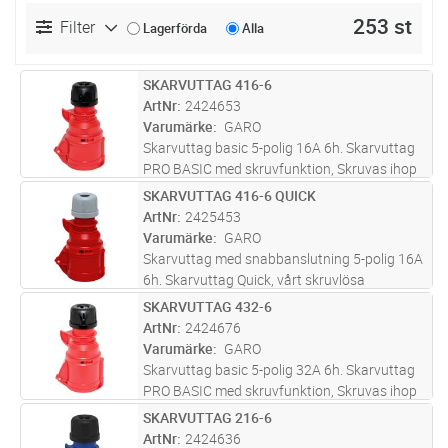
253 st
Filter
Lagerförda
Alla
SKARVUTTAG 416-6
Lägg i kundvagn
ST
ArtNr
2424653
Varumärke
GARO
Skarvuttag basic 5-polig 16A 6h. Skarvuttag
PRO BASIC med skruvfunktion, Skruvas ihop
för att bättre kunna stå emot grus och
SKARVUTTAG 416-6 QUICK
Lägg i kundvagn
ST
smuts.Donen tål även extrem kyla och
ArtNr
2425453
kombinationen gör att donen står sig
...läs
Varumärke
GARO
mer
Skarvuttag med snabbanslutning 5-polig 16A
6h. Skarvuttag Quick, vårt skruvlösa
sortiment med snabbanslutningar som inte
SKARVUTTAG 432-6
Lägg i kundvagn
ST
kräver några verktyg, bara ett enkelt tryck
ArtNr
2424676
med tummen.
Varumärke
GARO
Skarvuttag basic 5-polig 32A 6h. Skarvuttag
PRO BASIC med skruvfunktion, Skruvas ihop
för att bättre kunna stå emot grus och
SKARVUTTAG 216-6
Lägg i kundvagn
ST
smuts.Donen tål även extrem kyla och
ArtNr
2424636