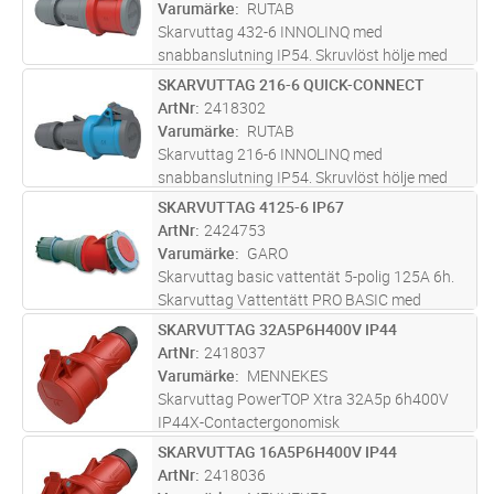
med enbart återvinningsbara material.
Varumärke
RUTAB
Skarvuttag 432-6 INNOLINQ med
snabbanslutning IP54. Skruvlöst hölje med
kombinerad kabelinföring och dragavlastning.
SKARVUTTAG 216-6 QUICK-CONNECT
Lägg i kundvagn
ST
Skarvuttaget är helt blyfritt och producerad
ArtNr
2418302
med enbart återvinningsbara material.
Varumärke
RUTAB
Skarvuttag 216-6 INNOLINQ med
snabbanslutning IP54. Skruvlöst hölje med
kombinerad kabelinföring och dragavlastning.
SKARVUTTAG 4125-6 IP67
Lägg i kundvagn
ST
Skarvuttaget är helt blyfritt och producerad
ArtNr
2424753
med enbart återvinningsbara material.
Varumärke
GARO
Skarvuttag basic vattentät 5-polig 125A 6h.
Skarvuttag Vattentätt PRO BASIC med
skruvfunktion, Skruvas ihop för att bättre
SKARVUTTAG 32A5P6H400V IP44
Lägg i kundvagn
ST
kunna stå emot grus och smuts.Donen tål
ArtNr
2418037
även extrem kyla och kombinationen
...läs
Varumärke
MENNEKES
mer
Skarvuttag PowerTOP Xtra 32A5p 6h400V
IP44X-Contactergonomisk
HöljeergonomiskSkruvanslutning
SKARVUTTAG 16A5P6H400V IP44
Lägg i kundvagn
ST
ArtNr
2418036