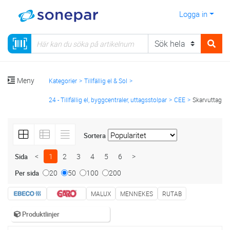
Logga in
Meny
Kategorier
Tillfällig el & Sol
24 - Tillfällig el, byggcentraler, uttagsstolpar
CEE
Skarvuttag
Sortera
<
1
2
3
4
5
6
>
Sida
20
50
100
200
Per sida
MALUX
MENNEKES
RUTAB
Produktlinjer