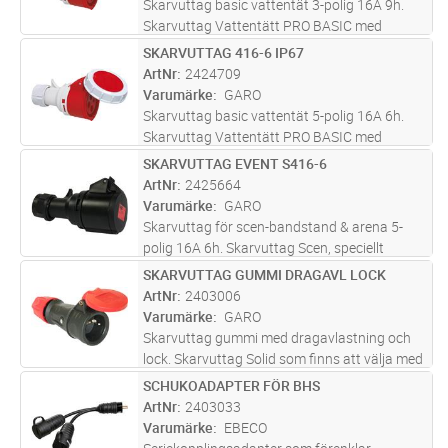
Skarvuttag basic vattentät 3-polig 16A 9h.
Skarvuttag Vattentätt PRO BASIC med
skruvfunktion, Skruvas ihop för att bättre
SKARVUTTAG 416-6 IP67
Lägg i kundvagn
ST
kunna stå emot grus och smuts.Donen tål
ArtNr
2424709
även extrem kyla och kombinationen g
...läs
Varumärke
GARO
mer
Skarvuttag basic vattentät 5-polig 16A 6h.
Skarvuttag Vattentätt PRO BASIC med
skruvfunktion, Skruvas ihop för att bättre
SKARVUTTAG EVENT S416-6
Lägg i kundvagn
ST
kunna stå emot grus och smuts.Donen tål
ArtNr
2425664
även extrem kyla och kombinationen g
...läs
Varumärke
GARO
mer
Skarvuttag för scen-bandstand & arena 5-
polig 16A 6h. Skarvuttag Scen, speciellt
framtaget för scener, arenor och olika event.
SKARVUTTAG GUMMI DRAGAVL LOCK
Lägg i kundvagn
ST
Ett närmast osynligt don på svarta golv.
ArtNr
2403006
Varumärke
GARO
Skarvuttag gummi med dragavlastning och
lock. Skarvuttag Solid som finns att välja med
eller utan lock och är ett tufft och tåligt
SCHUKOADAPTER FÖR BHS
Lägg i kundvagn
ST
sortiment som tål det mesta, även att bli
ArtNr
2403033
överkört av ett och annat
...läs mer
Varumärke
EBECO