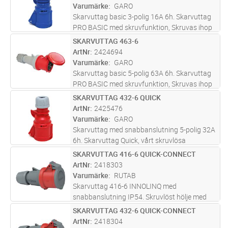
kombinationen gör att donen står sig
...läs
Varumärke
GARO
mer
Skarvuttag basic 3-polig 16A 6h. Skarvuttag
PRO BASIC med skruvfunktion, Skruvas ihop
för att bättre kunna stå emot grus och
SKARVUTTAG 463-6
Lägg i kundvagn
ST
smuts.Donen tål även extrem kyla och
ArtNr
2424694
kombinationen gör att donen står sig
...läs
Varumärke
GARO
mer
Skarvuttag basic 5-polig 63A 6h. Skarvuttag
PRO BASIC med skruvfunktion, Skruvas ihop
för att bättre kunna stå emot grus och
SKARVUTTAG 432-6 QUICK
Lägg i kundvagn
ST
smuts.Donen tål även extrem kyla och
ArtNr
2425476
kombinationen gör att donen står sig
...läs
Varumärke
GARO
mer
Skarvuttag med snabbanslutning 5-polig 32A
6h. Skarvuttag Quick, vårt skruvlösa
sortiment med snabbanslutningar som inte
SKARVUTTAG 416-6 QUICK-CONNECT
Lägg i kundvagn
ST
kräver några verktyg, bara ett enkelt tryck
ArtNr
2418303
med tummen.
Varumärke
RUTAB
Skarvuttag 416-6 INNOLINQ med
snabbanslutning IP54. Skruvlöst hölje med
kombinerad kabelinföring och dragavlastning.
SKARVUTTAG 432-6 QUICK-CONNECT
Lägg i kundvagn
ST
Skarvuttaget är helt blyfritt och producerad
ArtNr
2418304