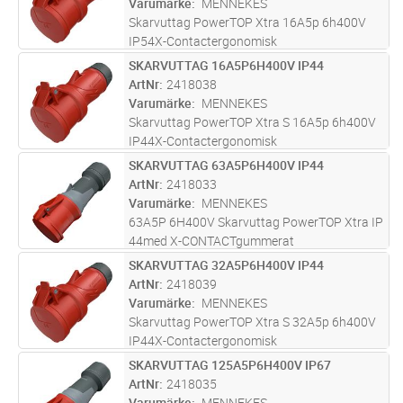
Varumärke
MENNEKES
Skarvuttag PowerTOP Xtra 16A5p 6h400V
IP54X-Contactergonomisk
HöljeergonomiskSkruvanslutning
SKARVUTTAG 16A5P6H400V IP44
Lägg i kundvagn
ST
ArtNr
2418038
Varumärke
MENNEKES
Skarvuttag PowerTOP Xtra S 16A5p 6h400V
IP44X-Contactergonomisk
Höljeergonomiskskruvfri anslutningsteknik
SKARVUTTAG 63A5P6H400V IP44
Lägg i kundvagn
ST
ArtNr
2418033
Varumärke
MENNEKES
63A5P 6H400V Skarvuttag PowerTOP Xtra IP
44med X-CONTACTgummerat
greppområdeSkruvanslutning med integrerad
SKARVUTTAG 32A5P6H400V IP44
Lägg i kundvagn
ST
dragavlastningoch TätningHölje med
ArtNr
2418039
låsmutter ochGänglås
Varumärke
MENNEKES
Skarvuttag PowerTOP Xtra S 32A5p 6h400V
IP44X-Contactergonomisk
Höljeergonomiskskruvfri anslutningsteknik
SKARVUTTAG 125A5P6H400V IP67
Lägg i kundvagn
ST
ArtNr
2418035
Varumärke
MENNEKES