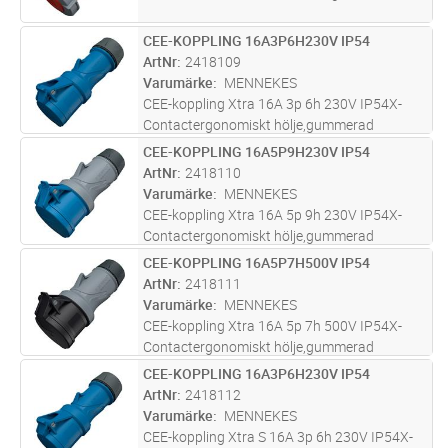
CEE-KOPPLING 16A3P6H230V IP54
Lägg i kundvagn
ST
ArtNr
2418109
Varumärke
MENNEKES
CEE-koppling Xtra 16A 3p 6h 230V IP54X-
Contactergonomiskt hölje,gummerad
förskruvning,skruvteknik
CEE-KOPPLING 16A5P9H230V IP54
Lägg i kundvagn
ST
ArtNr
2418110
Varumärke
MENNEKES
CEE-koppling Xtra 16A 5p 9h 230V IP54X-
Contactergonomiskt hölje,gummerad
förskruvning,skruvteknik
CEE-KOPPLING 16A5P7H500V IP54
Lägg i kundvagn
ST
ArtNr
2418111
Varumärke
MENNEKES
CEE-koppling Xtra 16A 5p 7h 500V IP54X-
Contactergonomiskt hölje,gummerad
förskruvning,skruvteknik
CEE-KOPPLING 16A3P6H230V IP54
Lägg i kundvagn
ST
ArtNr
2418112
Varumärke
MENNEKES
CEE-koppling Xtra S 16A 3p 6h 230V IP54X-