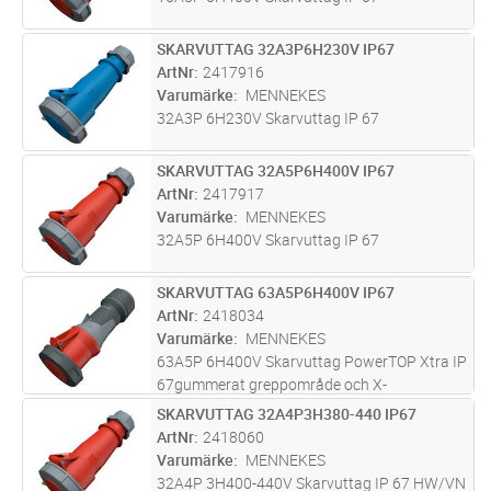
SKARVUTTAG 32A3P6H230V IP67
Lägg i kundvagn
ST
ArtNr
2417916
Varumärke
MENNEKES
32A3P 6H230V Skarvuttag IP 67
SKARVUTTAG 32A5P6H400V IP67
Lägg i kundvagn
ST
ArtNr
2417917
Varumärke
MENNEKES
32A5P 6H400V Skarvuttag IP 67
SKARVUTTAG 63A5P6H400V IP67
Lägg i kundvagn
ST
ArtNr
2418034
Varumärke
MENNEKES
63A5P 6H400V Skarvuttag PowerTOP Xtra IP
67gummerat greppområde och X-
CONTACTSkruvanslutning med integrerad
SKARVUTTAG 32A4P3H380-440 IP67
Lägg i kundvagn
ST
dragavlastningoch TätningHölje med
ArtNr
2418060
låsmutter ochGänglås
Varumärke
MENNEKES
32A4P 3H400-440V Skarvuttag IP 67 HW/VN