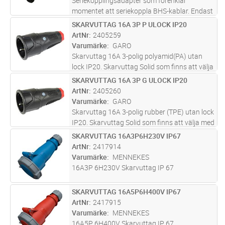
Seriekopplingsadapter som förenklar
momentet att seriekoppla BHS-kablar. Endast
seriekoppling av två lika långa BHS-kablar ger
SKARVUTTAG 16A 3P P ULOCK IP20
Lägg i kundvagn
ST
25 % av den totala effekten.
ArtNr
2405259
Varumärke
GARO
Skarvuttag 16A 3-polig polyamid(PA) utan
lock IP20. Skarvuttag Solid som finns att välja
med eller utan lock och är ett tufft och tåligt
SKARVUTTAG 16A 3P G ULOCK IP20
Lägg i kundvagn
ST
sortiment som tål det mesta, även att bli
ArtNr
2405260
överkört av ett och
...läs mer
Varumärke
GARO
Skarvuttag 16A 3-polig rubber (TPE) utan lock
IP20. Skarvuttag Solid som finns att välja med
eller utan lock och är ett tufft och tåligt
SKARVUTTAG 16A3P6H230V IP67
Lägg i kundvagn
ST
sortiment som tål det mesta, även att bli
ArtNr
2417914
överkört av ett och
...läs mer
Varumärke
MENNEKES
16A3P 6H230V Skarvuttag IP 67
SKARVUTTAG 16A5P6H400V IP67
Lägg i kundvagn
ST
ArtNr
2417915
Varumärke
MENNEKES
16A5P 6H400V Skarvuttag IP 67