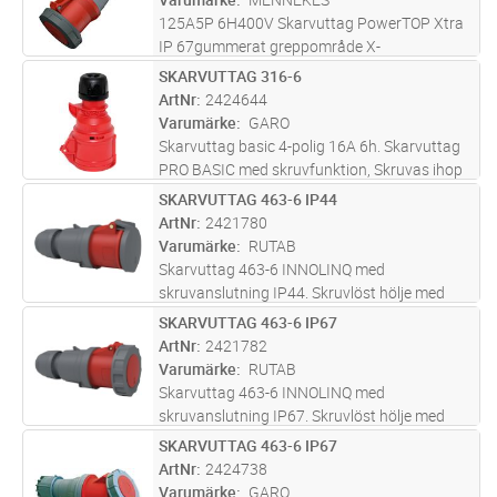
125A5P 6H400V Skarvuttag PowerTOP Xtra
IP 67gummerat greppområde X-
CONTACTSkruvanslutning med integrerad
SKARVUTTAG 316-6
Lägg i kundvagn
ST
dragavlastningoch TätningHölje med
ArtNr
2424644
låsmutter ochGänglås
Varumärke
GARO
Skarvuttag basic 4-polig 16A 6h. Skarvuttag
PRO BASIC med skruvfunktion, Skruvas ihop
för att bättre kunna stå emot grus och
SKARVUTTAG 463-6 IP44
Lägg i kundvagn
ST
smuts.Donen tål även extrem kyla och
ArtNr
2421780
kombinationen gör att donen står sig
...läs
Varumärke
RUTAB
mer
Skarvuttag 463-6 INNOLINQ med
skruvanslutning IP44. Skruvlöst hölje med
kombinerad "Multi-Grip" kabelinföring och
SKARVUTTAG 463-6 IP67
Lägg i kundvagn
ST
dragavlastning.
ArtNr
2421782
Varumärke
RUTAB
Skarvuttag 463-6 INNOLINQ med
skruvanslutning IP67. Skruvlöst hölje med
kombinerad "Multi-Grip" kabelinföring och
SKARVUTTAG 463-6 IP67
Lägg i kundvagn
ST
dragavlastning.
ArtNr
2424738
Varumärke
GARO