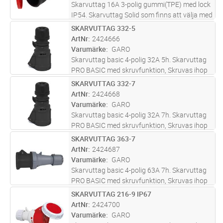
Skarvuttag 16A 3-polig gummi(TPE) med lock
IP54. Skarvuttag Solid som finns att välja med
eller utan lock och är ett tufft och tåligt
SKARVUTTAG 332-5
Lägg i kundvagn
ST
sortiment som tål det mesta, även att bli
ArtNr
2424666
överkört av ett och ann
...läs mer
Varumärke
GARO
Skarvuttag basic 4-polig 32A 5h. Skarvuttag
PRO BASIC med skruvfunktion, Skruvas ihop
för att bättre kunna stå emot grus och
SKARVUTTAG 332-7
Lägg i kundvagn
ST
smuts.Donen tål även extrem kyla och
ArtNr
2424668
kombinationen gör att donen står sig
...läs
Varumärke
GARO
mer
Skarvuttag basic 4-polig 32A 7h. Skarvuttag
PRO BASIC med skruvfunktion, Skruvas ihop
för att bättre kunna stå emot grus och
SKARVUTTAG 363-7
Lägg i kundvagn
ST
smuts.Donen tål även extrem kyla och
ArtNr
2424687
kombinationen gör att donen står sig
...läs
Varumärke
GARO
mer
Skarvuttag basic 4-polig 63A 7h. Skarvuttag
PRO BASIC med skruvfunktion, Skruvas ihop
för att bättre kunna stå emot grus och
SKARVUTTAG 216-9 IP67
Lägg i kundvagn
ST
smuts.Donen tål även extrem kyla och
ArtNr
2424700
kombinationen gör att donen står sig
...läs
Varumärke
GARO
mer