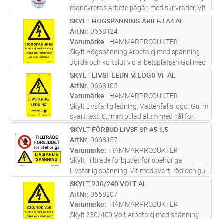
manövreras Arbete pågår, med skrivrader. Vit
med svart och röd text. Tillfällig skylt vid
SKYLT HÖGSPÄNNING ARB EJ A4 AL
Lägg i kundvagn
ST
frånkoppling för arbete utan spänning. Hål för
ArtNr
0668124
hänglås (14mm)
...läs mer
Varumärke
HAMMARPRODUKTER
Skylt Högspänning Arbeta ej med spänning
Jorda och kortslut vid arbetsplatsen.Gul med
svart text 0,7mm alum med hål för montage.
SKYLT LIVSF LEDN M LOGO VF AL
Lägg i kundvagn
ST
Används vid arbete med spänning.
ArtNr
0668105
Varumärke
HAMMARPRODUKTER
Skylt Livsfarlig ledning, Vattenfalls logo. Gul m
svart text. 0,7mm bulad alum med hål för
montage. Skylt för stolpe till
SKYLT FÖRBUD LIVSF SP A5 1,5
Lägg i kundvagn
ST
högspänningsledning upp till 100kV Placeras
ArtNr
0668157
vanligtvis på ledningsstolpe. Sky
...läs mer
Varumärke
HAMMARPRODUKTER
Skylt Tillträde förbjudet för obehöriga
Livsfarlig spänning. Vit med svart, röd och gul
text. Hörnrundad 1,5 mm alum. med hål för
SKYLT 230/240 VOLT AL
Lägg i kundvagn
ST
montage. Lämplig på plana och ojämna ytor
ArtNr
0668207
samt även till staket/grind
...läs mer
Varumärke
HAMMARPRODUKTER
Skylt 230/400 Volt Arbeta ej med spänning