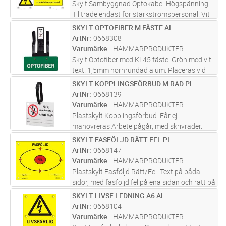
Skylt Sambyggnad Optokabel-Högspänning
Tillträde endast för starkströmspersonal. Vit
med svart,gul o grön text. 0,7mm alum med
SKYLT OPTOFIBER M FÄSTE AL
Lägg i kundvagn
ST
hål för montage. Placeras vid sambyggnad
ArtNr
0668308
med högspänning, på skåp eller
...läs mer
Varumärke
HAMMARPRODUKTER
Skylt Optofiber med KL45 fäste. Grön med vit
text. 1,5mm hörnrundad alum. Placeras vid
sambyggnad med el. Sätts på optoledning vid
SKYLT KOPPLINGSFÖRBUD M RAD PL
Lägg i kundvagn
ST
stolpe. KL45Fäste av rostfritt fjäderstål för
ArtNr
0668139
längsgående montage.
...läs mer
Varumärke
HAMMARPRODUKTER
Plastskylt Kopplingsförbud: Får ej
manövreras Arbete pågår, med skrivrader.
Inkl. kardborreband. Vit med svart och röd
SKYLT FASFÖLJD RÄTT FEL PL
Lägg i kundvagn
ST
text på båda sidor. Tillfällig skylt vid
ArtNr
0668147
frånkoppling för arbete utan spänning.
...läs
Varumärke
HAMMARPRODUKTER
mer
Plastskylt Fasföljd Rätt/Fel. Text på båda
sidor, med fasföljd fel på ena sidan och rätt på
den andra.Med skrivrader. Gul med svart, röd
SKYLT LIVSF LEDNING A6 AL
Lägg i kundvagn
ST
och grön text med hål för montage. Skylt att
ArtNr
0668104
förebygga inkopp
...läs mer
Varumärke
HAMMARPRODUKTER