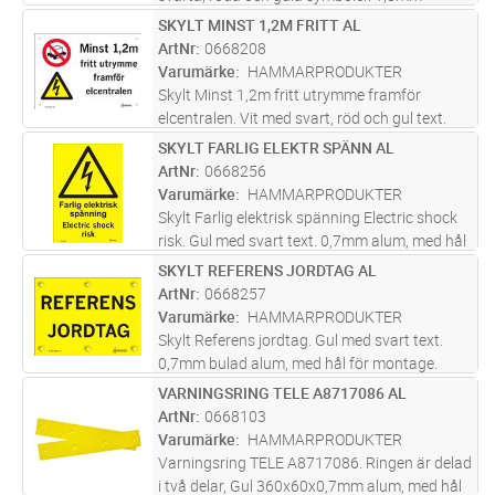
hörnrundad alum, med hål för montage.
SKYLT MINST 1,2M FRITT AL
Lägg i kundvagn
ST
Lämplig på plana och ojämna ytor samt även
ArtNr
0668208
till staket/grindar . Kan sätt
...läs mer
Varumärke
HAMMARPRODUKTER
Skylt Minst 1,2m fritt utrymme framför
elcentralen. Vit med svart, röd och gul text.
0,7mm alum. med hål för montage. Placeras
SKYLT FARLIG ELEKTR SPÄNN AL
Lägg i kundvagn
ST
för att lätt komma åt elcentral vid behov.
ArtNr
0668256
Screentryckt samt skyddslacka
...läs mer
Varumärke
HAMMARPRODUKTER
Skylt Farlig elektrisk spänning Electric shock
risk. Gul med svart text. 0,7mm alum, med hål
för montage. Tvåspråkig skylt för säker
SKYLT REFERENS JORDTAG AL
Lägg i kundvagn
ST
arbetsmiljö. Screentryckt samt skyddslackad
ArtNr
0668257
med klarlack för bästa
...läs mer
Varumärke
HAMMARPRODUKTER
Skylt Referens jordtag. Gul med svart text.
0,7mm bulad alum, med hål för montage.
Skylt avsedd för stolpe. Skylten har pressade
VARNINGSRING TELE A8717086 AL
Lägg i kundvagn
FP
"bulor" som ger en distans och en liten
ArtNr
0668103
anliggningsyta mot stolpen. Re
...läs mer
Varumärke
HAMMARPRODUKTER
Varningsring TELE A8717086. Ringen är delad
i två delar, Gul 360x60x0,7mm alum, med hål