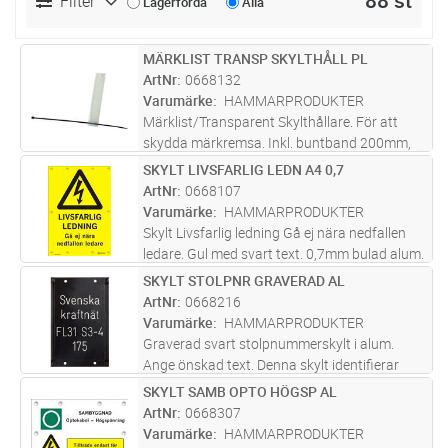
88 st
Filter
Lagerförda
Alla
MÄRKLIST TRANSP SKYLTHÅLL PL
Lägg i kundvagn
ST
ArtNr
0668132
Varumärke
HAMMARPRODUKTER
Märklist/Transparent Skylthållare. För att
skydda märkremsa. Inkl. buntband 200mm,
plast. För märkremsa typ Brother, Dymo m fl.
SKYLT LIVSFARLIG LEDN A4 0,7
Lägg i kundvagn
ST
Märkyta 100x19mm.
ArtNr
0668107
Varumärke
HAMMARPRODUKTER
Skylt Livsfarlig ledning Gå ej nära nedfallen
ledare. Gul med svart text. 0,7mm bulad alum.
För stolpe till högspänningsledning upp till
SKYLT STOLPNR GRAVERAD AL
Lägg i kundvagn
ST
100kV. Placeras på stolpe i icke brottsäker
ArtNr
0668216
friledning vid kor
...läs mer
Varumärke
HAMMARPRODUKTER
Graverad svart stolpnummerskylt i alum.
Ange önskad text. Denna skylt identifierar
linje-och stolpnummer. Den sätts upp för att
SKYLT SAMB OPTO HÖGSP AL
Lägg i kundvagn
ST
underlätta t ex vid stolpbesiktning, felsökning
ArtNr
0668307
och underhållsarbete p
...läs mer
Varumärke
HAMMARPRODUKTER