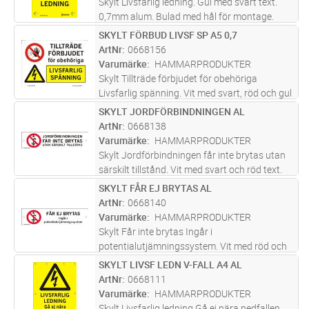
Skylt Livsfarlig ledning. Gul med svart text.
0,7mm alum. Bulad med hål för montage.
Skylt avsedd för trästople till
SKYLT FÖRBUD LIVSF SP A5 0,7
Lägg i kundvagn
ST
högspänningsledning upp till 100kV.Placeras
ArtNr
0668156
vanligtvis på ledningsstolpe och är et
...läs
Varumärke
HAMMARPRODUKTER
mer
Skylt Tillträde förbjudet för obehöriga
Livsfarlig spänning. Vit med svart, röd och gul
text. 0,7mm alum.med hål för montage.
SKYLT JORDFÖRBINDNINGEN AL
Lägg i kundvagn
ST
Lämplig på plana ytor exempelvis dörr.
ArtNr
0668138
Screentryckt samt skyddslackad med
...läs
Varumärke
HAMMARPRODUKTER
mer
Skylt Jordförbindningen får inte brytas utan
särskilt tillstånd. Vit med svart och röd text.
0,7mm alum. med hål för montage. Placeras
SKYLT FÅR EJ BRYTAS AL
Lägg i kundvagn
ST
vid anslutningsplint för jordtag. Screentryckt
ArtNr
0668140
samt skyddslacka
...läs mer
Varumärke
HAMMARPRODUKTER
Skylt Får inte brytas Ingår i
potentialutjämningssystem. Vit med röd och
svart text. 0,7mm alum m hål för montage.
SKYLT LIVSF LEDN V-FALL A4 AL
Lägg i kundvagn
ST
Sätts upp där det föreligger risk att
ArtNr
0668111
potentialutjämningssystem kan brytas.
Varumärke
HAMMARPRODUKTER
Screent
...läs mer
Skylt Livsfarlig ledning Gå ej nära nedfallen