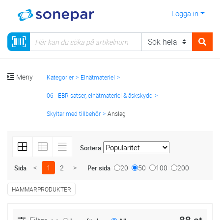
Logga in
Meny
Kategorier
Elnätmateriel
06 - EBR-satser, elnätmateriel & åskskydd
Skyltar med tillbehör
Anslag
Sortera
<
1
2
>
20
50
100
200
Sida
Per sida
HAMMARPRODUKTER