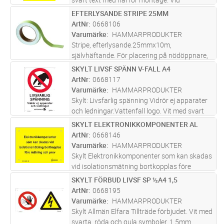
reservkraft kraft i anläggningen. UPS,
EFTERLYSANDE STRIPE 25MM
Lägg i kundvagn
ST
”Uninterruptible power supply".
ArtNr
0668106
Varumärke
HAMMARPRODUKTER
Stripe, efterlysande.25mmx10m,
självhäftande. För placering på nödöppnare,
golv och trappor. Markering på låg höjd ger
SKYLT LIVSF SPÄNN V-FALL A4
Lägg i kundvagn
ST
tydlig riktning och säkrare utrymning i
ArtNr
0668117
situationer där brandrök kan skymma
Varumärke
HAMMARPRODUKTER
högt
...läs mer
Skylt: Livsfarlig spänning Vidrör ej apparater
och ledningar.Vattenfall logo. Vit med svart
och röd text. 0,7mm alum. med hål för
SKYLT ELEKTRONIKKOMPONENTER AL
Lägg i kundvagn
ST
montage. Placeras där beröringsfara
ArtNr
0668146
föreligger. Screentryckt samt sky
...läs mer
Varumärke
HAMMARPRODUKTER
Skylt Elektronikkomponenter som kan skadas
vid isolationsmätning bortkopplas före
mätning och prov. Gul med svart text. 0,7mm
SKYLT FÖRBUD LIVSF SP ½A4 1,5
Lägg i kundvagn
ST
alum. med hål för montage. Skylt vid
ArtNr
0668195
"megning". Finns även som dekal Ar
...läs mer
Varumärke
HAMMARPRODUKTER
Skylt Allmän Elfara Tillträde förbjudet. Vit med
svarta, röda och gula symboler. 1,5mm