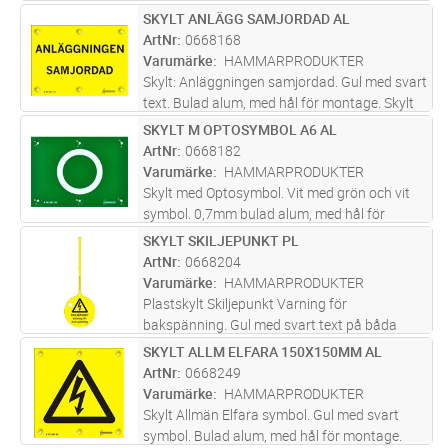
för montage. Placering vid sambyggnad i
SKYLT ANLÄGG SAMJORDAD AL
Lägg i kundvagn
ST
stolpe med friledning för lågspänning
ArtNr
0668168
monteras varningsring enl. samby
...läs mer
Varumärke
HAMMARPRODUKTER
Skylt: Anläggningen samjordad. Gul med svart
text. Bulad alum, med hål för montage. Skylt
avsedd för stolpe. Skylten har pressade
SKYLT M OPTOSYMBOL A6 AL
Lägg i kundvagn
ST
"bulor" som ger en distans och en liten
ArtNr
0668182
anliggningsyta mot stolpen. R
...läs mer
Varumärke
HAMMARPRODUKTER
Skylt med Optosymbol. Vit med grön och vit
symbol. 0,7mm bulad alum, med hål för
montage. Informationsskylt som sätts upp
SKYLT SKILJEPUNKT PL
Lägg i kundvagn
ST
där optoledning förekommer. Skylt avsedd för
ArtNr
0668204
stolpe. Skylten har pressade "bu
...läs mer
Varumärke
HAMMARPRODUKTER
Plastskylt Skiljepunkt Varning för
bakspänning. Gul med svart text på båda
sidor. Hål för hänglås, 14mm. Skylt vid
SKYLT ALLM ELFARA 150X150MM AL
Lägg i kundvagn
ST
alternativ matningsmöjlighet.
ArtNr
0668249
Varumärke
HAMMARPRODUKTER
Skylt Allmän Elfara symbol. Gul med svart
symbol. Bulad alum, med hål för montage.