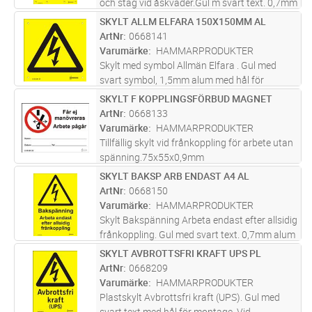
och stag vid åskväder.Gul m svart text. 0,7mm
bulad alum. Skylt för stolpe till
SKYLT ALLM ELFARA 150X150MM AL
Lägg i kundvagn
ST
högspänningsledning över 100kV. Placeras
ArtNr
0668141
stolpe i friledning med högre s
...läs mer
Varumärke
HAMMARPRODUKTER
Skylt med symbol Allmän Elfara . Gul med
svart symbol, 1,5mm alum med hål för
montage. Skyltas vid Allmän Elfara.
SKYLT F KOPPLINGSFÖRBUD MAGNET
Lägg i kundvagn
ST
Screentryckt samt skyddslackad med klarlack
ArtNr
0668133
för bästa kvalité i varierande miljöer.
Varumärke
HAMMARPRODUKTER
Tillfällig skylt vid frånkoppling för arbete utan
spänning.75x55x0,9mm
SKYLT BAKSP ARB ENDAST A4 AL
Lägg i kundvagn
ST
ArtNr
0668150
Varumärke
HAMMARPRODUKTER
Skylt Bakspänning Arbeta endast efter allsidig
frånkoppling. Gul med svart text. 0,7mm alum
med hål för montage. Skylt vid alternativ
SKYLT AVBROTTSFRI KRAFT UPS PL
Lägg i kundvagn
ST
matningsmöjlighet. Screentryckt samt
ArtNr
0668209
skyddslackad med klarlack fö
...läs mer
Varumärke
HAMMARPRODUKTER
Plastskylt Avbrottsfri kraft (UPS). Gul med
svart text med hål för montage. Vid