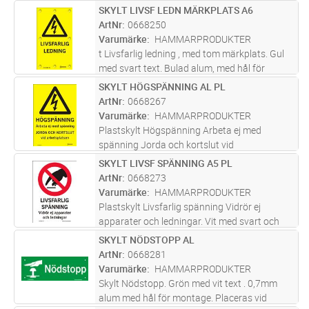
Skylt avsedd för stolpe. Skylten har pressade
SKYLT LIVSF LEDN MÄRKPLATS A6
Lägg i kundvagn
ST
"bulor" som ger en distans och en liten
ArtNr
0668250
anliggningsyta mot stolpen. Re
...läs mer
Varumärke
HAMMARPRODUKTER
t Livsfarlig ledning , med tom märkplats. Gul
med svart text. Bulad alum, med hål för
montage. Skylt avsedd för stolpe. Skylten har
SKYLT HÖGSPÄNNING AL PL
Lägg i kundvagn
ST
pressade "bulor" som ger en distans och en
ArtNr
0668267
liten anliggningsyta mot
...läs mer
Varumärke
HAMMARPRODUKTER
Plastskylt Högspänning Arbeta ej med
spänning Jorda och kortslut vid
arbetsplatsen. Gul med svart text. Skylt för
SKYLT LIVSF SPÄNNING A5 PL
Lägg i kundvagn
ST
lucka eller dörr till kopplingsutrusting vid
ArtNr
0668273
högspänning. (Vid arbete utan spänning.)
Varumärke
HAMMARPRODUKTER
Plastskylt Livsfarlig spänning Vidrör ej
apparater och ledningar. Vit med svart och
röd text. Placeras där beröringsfara föreligger.
SKYLT NÖDSTOPP AL
Lägg i kundvagn
ST
ArtNr
0668281
Varumärke
HAMMARPRODUKTER
Skylt Nödstopp. Grön med vit text . 0,7mm
alum med hål för montage. Placeras vid