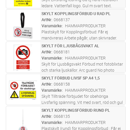
ledare. Vattenfall logo. Gul m svart text.
0,7mm alum. med hål för montage. Skylt för
SKYLT KOPPLINGSFÖRBUD U RAD PL
Lägg i kundvagn
ST
stople till högspänningsledning upp till 100kV.
ArtNr
0668137
Placeras vanligtvis
...läs mer
Varumärke
HAMMARPRODUKTER
Plastskylt för Kopplingsförbud: Får ej
manövreras Arbete pågår, utan skrivrader.
Inkl. kardborrebad. Vit med svart och röd text
SKYLT FÖR LJUSBÅGSVAKT AL
Lägg i kundvagn
ST
på båda sidor. Tillfällig skylt vid frånkoppling
ArtNr
0668181
för arbete utan spänn
...läs mer
Varumärke
HAMMARPRODUKTER
Skylt för Ljusbågsvakt Förbud mot fotoblixtar
och starka ljuskällor. Arc guard No photo
flashes or intense light. Vit med svart och röd
SKYLT FÖRBUD LIVSF SP A4 1,5
Lägg i kundvagn
ST
text. 0,7mm alum, med hål för
ArtNr
0668158
montage.Placeras där ljusbågsvakt
...läs mer
Varumärke
HAMMARPRODUKTER
Skylt Tillträde förbjudet för obehöriga
Livsfarlig spänning. Vit med svart, röd och gul
text, 1,5mm hörnrundad alum, med hål för
SKYLT KOPPLINGSFÖRBUD RUND PL
Lägg i kundvagn
ST
montage. Lämplig på plana och ojämna ytor
ArtNr
0668135
samt även till staket/grinda
...läs mer
Varumärke
HAMMARPRODUKTER
Plastskylt (rund) för Kopplingsförbud : Får ej