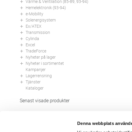
Värme & Ventilation (85-89, 93-94)
Hemelektronik (93-94)
e-Mobility
Solenergisystem
Ex/ATEX
Transmission
Cylinda
Excel
TradeForce
Nyheter på lager
Nyheter i sortimentet
Kampanjer
Lagerrensning
Tjänster
Kataloger
Senast visade produkter
Denna webbplats använde
Butik/Kontakt
Om 