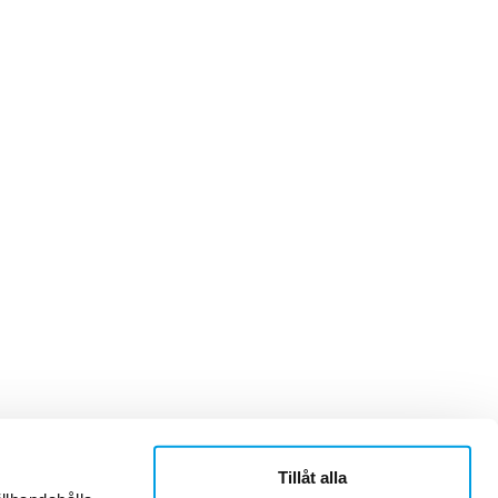
Tillåt alla
ner
Om Sonepar