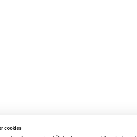
r cookies
Webbshop
Digitala kataloger/ publikatio