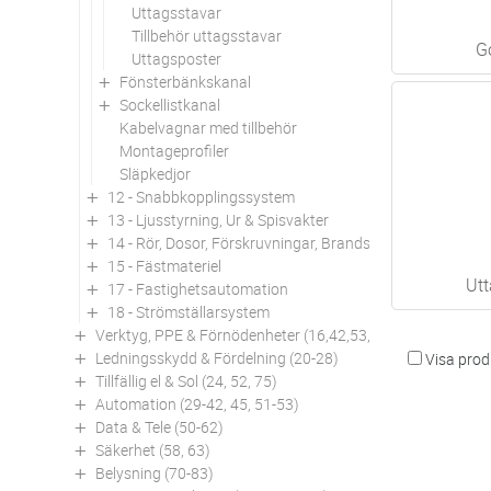
Uttagsstavar
Tillbehör uttagsstavar
G
Uttagsposter
Fönsterbänkskanal
Sockellistkanal
Kabelvagnar med tillbehör
Montageprofiler
Släpkedjor
12 - Snabbkopplingssystem
13 - Ljusstyrning, Ur & Spisvakter
14 - Rör, Dosor, Förskruvningar, Brandskydd
15 - Fästmateriel
Utt
17 - Fastighetsautomation
18 - Strömställarsystem
Verktyg, PPE & Förnödenheter (16,42,53,94)
Ledningsskydd & Fördelning (20-28)
Visa produ
Tillfällig el & Sol (24, 52, 75)
Automation (29-42, 45, 51-53)
Data & Tele (50-62)
Säkerhet (58, 63)
Belysning (70-83)