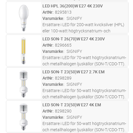
metallhalogen ljuskällor (SON/CDO). Sparar
LED HPL 36(200)W E27 4K 230V
Lägg i kundvagn
ST
upp till 75% mot traditionella
ArtNr
8295813
urladdningslampor. Varmvit 3000K. Ska
...läs
Varumärke
SIGNIFY
mer
Ersättare i LED för 200-watt kvicksilver (HPL)
eller 100-watt högtrycksnatrium- och
metallhalogen ljuskällor (SON/CDO). Sparar
LED SON-T 26(70)W E27 4K 230V
Lägg i kundvagn
ST
upp till 75% mot traditionella
ArtNr
8296665
urladdningslampor. Kallvit 4000K. Ska
...läs
Varumärke
SIGNIFY
mer
Ersättare i LED för 70-watt högtrycksnatrium-
och metallhalogen ljuskällor (SON-T/CDO-TT).
Sparar upp till 65% mot traditionella
LED SON-T 23(50)W E27 2.7K EM
Lägg i kundvagn
ST
urladdningslampor. Kallvit 4000K. Skall
ArtNr
8298289
endast monteras vid direkt nät
...läs mer
Varumärke
SIGNIFY
Ersättare i LED för 50-watt högtrycksnatrium-
och metallhalogen ljuskällor (SON-T/CDO-TT).
Sparar upp till 55% mot traditionella
LED SON-T 23(50)W E27 4K EM
Lägg i kundvagn
ST
urladdningslampor. Extra varmvit 2700K.
ArtNr
8298290
Skall endast monteras och
...läs mer
Varumärke
SIGNIFY
Ersättare i LED för 50-watt högtrycksnatrium-
och metallhalogen ljuskällor (SON-T/CDO-TT).