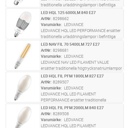
traditionella urladdningslampor i befintliga
installationer. För drift med konventionella
LED HQL 125 6000LM 840 E27
Lägg i kundvagn
ST
drivdon för kvicksilver eller nätspänning vid
ArtNr
8298662
ersättning av kvicksilver
...läs mer
Varumärke
LEDVANCE
LEDVANCE HQL LED PERFORMANCE ersätter
traditionella urladdningslampor i befintliga
installationer. För drift med konventionella
LED NAV FIL 70 5400LM 727 E27
Lägg i kundvagn
ST
drivdon för kvicksilver eller nätspänning vid
ArtNr
8298681
ersättning av kvicksilver
...läs mer
Varumärke
LEDVANCE
LEDVANCE NAV LED FILAMENT VALUE
ersätter traditionella högtrycksnatriumlampor
i befintliga installationer. Samma design som
LED HQL FIL PFM 1800LM 827 E27
Lägg i kundvagn
ST
traditionella högtrycksnatriumlampor med
ArtNr
8289507
klart glas i rörform. Full användn
...läs mer
Varumärke
LEDVANCE
LEDVANCE HQL LED FILAMENT
PERFORMANCE ersätter traditionella
urladdningslampor i befintliga installationer.
LED HQL FIL PFM 2000LM 840 E27
Lägg i kundvagn
ST
Samma design som traditionella
ArtNr
8289508
kvicksilverlampor med i glas med
Varumärke
LEDVANCE
ellipsoidform. Full användn
...läs mer
LEDVANCE HQL LED FILAMENT