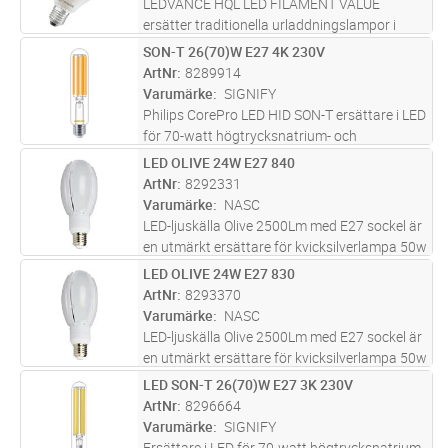
LEDVANCE HQL LED FILAMENT VALUE
ersätter traditionella urladdningslampor i
befintliga installationer. Samma design som
SON-T 26(70)W E27 4K 230V
Lägg i kundvagn
ST
traditionella kvicksilverlampor med i glas med
ArtNr
8289914
ellipsoidform. Full användning av
...läs mer
Varumärke
SIGNIFY
Philips CorePro LED HID SON-T ersättare i LED
för 70-watt högtrycksnatrium- och
metallhalogen ljuskällor (SON-T/CDO-TT). Den
LED OLIVE 24W E27 840
Lägg i kundvagn
ST
levererar 4500 lumen vid 26 W, 4000 K, en
ArtNr
8292331
spridningsvinkel på 300° och har
...läs mer
Varumärke
NASC
LED-ljuskälla Olive 2500Lm med E27 sockel är
en utmärkt ersättare för kvicksilverlampa 50w
och passar direkt i befintlig armatur utan att
LED OLIVE 24W E27 830
Lägg i kundvagn
ST
göra några ändringar. De fungerar bra i
ArtNr
8293370
miljöer där ni vill h
...läs mer
Varumärke
NASC
LED-ljuskälla Olive 2500Lm med E27 sockel är
en utmärkt ersättare för kvicksilverlampa 50w
och passar direkt i befintlig armatur utan att
LED SON-T 26(70)W E27 3K 230V
Lägg i kundvagn
ST
göra några ändringar. De fungerar bra i
ArtNr
8296664
miljöer där ni vill h
...läs mer
Varumärke
SIGNIFY
Ersättare i LED för 70-watt högtrycksnatrium-