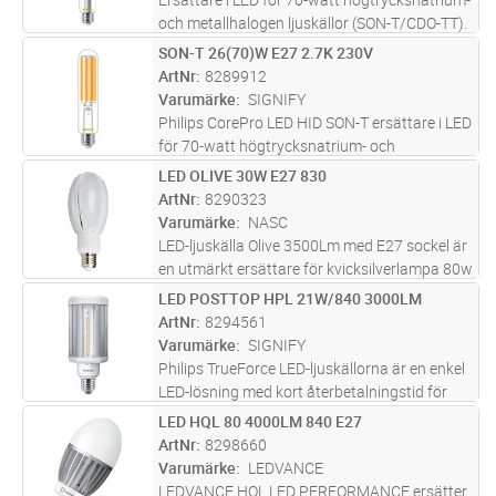
och metallhalogen ljuskällor (SON-T/CDO-TT).
Sparar upp till 65% mot traditionella
SON-T 26(70)W E27 2.7K 230V
Lägg i kundvagn
ST
urladdningslampor. Varmvit 3000K.Skall
ArtNr
8289912
endast monteras vid direkt näts
...läs mer
Varumärke
SIGNIFY
Philips CorePro LED HID SON-T ersättare i LED
för 70-watt högtrycksnatrium- och
metallhalogen ljuskällor (SON-T/CDO-TT). Den
LED OLIVE 30W E27 830
Lägg i kundvagn
ST
levererar 4000 lumen vid 26 W, 2700 K, en
ArtNr
8290323
spridningsvinkel på 300° och har
...läs mer
Varumärke
NASC
LED-ljuskälla Olive 3500Lm med E27 sockel är
en utmärkt ersättare för kvicksilverlampa 80w
och passar direkt i befintlig armatur utan att
LED POSTTOP HPL 21W/840 3000LM
Lägg i kundvagn
ST
göra några ändringar. De fungerar bra i
ArtNr
8294561
miljöer där ni vill h
...läs mer
Varumärke
SIGNIFY
Philips TrueForce LED-ljuskällorna är en enkel
LED-lösning med kort återbetalningstid för
ersättning av befintliga urladdningsljuskällor
LED HQL 80 4000LM 840 E27
Lägg i kundvagn
ST
(HID). TrueForce är den bästa möjliga
ArtNr
8298660
ersättningen till urladd
...läs mer
Varumärke
LEDVANCE
LEDVANCE HQL LED PERFORMANCE ersätter