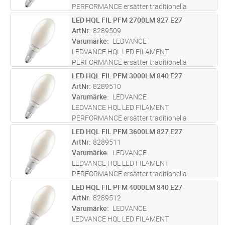
PERFORMANCE ersätter traditionella
urladdningslampor i befintliga installationer.
LED HQL FIL PFM 2700LM 827 E27
Lägg i kundvagn
ST
Samma design som traditionella
ArtNr
8289509
kvicksilverlampor med i glas med
Varumärke
LEDVANCE
ellipsoidform. Full användn
...läs mer
LEDVANCE HQL LED FILAMENT
PERFORMANCE ersätter traditionella
urladdningslampor i befintliga installationer.
LED HQL FIL PFM 3000LM 840 E27
Lägg i kundvagn
ST
Samma design som traditionella
ArtNr
8289510
kvicksilverlampor med i glas med
Varumärke
LEDVANCE
ellipsoidform. Full användn
...läs mer
LEDVANCE HQL LED FILAMENT
PERFORMANCE ersätter traditionella
urladdningslampor i befintliga installationer.
LED HQL FIL PFM 3600LM 827 E27
Lägg i kundvagn
ST
Samma design som traditionella
ArtNr
8289511
kvicksilverlampor med i glas med
Varumärke
LEDVANCE
ellipsoidform. Full användn
...läs mer
LEDVANCE HQL LED FILAMENT
PERFORMANCE ersätter traditionella
urladdningslampor i befintliga installationer.
LED HQL FIL PFM 4000LM 840 E27
Lägg i kundvagn
ST
Samma design som traditionella
ArtNr
8289512
kvicksilverlampor med i glas med
Varumärke
LEDVANCE
ellipsoidform. Full användn
...läs mer
LEDVANCE HQL LED FILAMENT