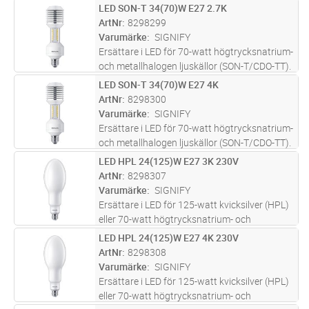
Sparar upp till 55% mot traditionella
LED SON-T 34(70)W E27 2.7K
Lägg i kundvagn
ST
urladdningslampor. Kallvit 4000K. Kan
ArtNr
8298299
monteras vid direkt nätspänni
...läs mer
Varumärke
SIGNIFY
Ersättare i LED för 70-watt högtrycksnatrium-
och metallhalogen ljuskällor (SON-T/CDO-TT).
Sparar upp till 55% mot traditionella
LED SON-T 34(70)W E27 4K
Lägg i kundvagn
ST
urladdningslampor. Extra varmvit 2700K. Kan
ArtNr
8298300
monteras vid direkt nä
...läs mer
Varumärke
SIGNIFY
Ersättare i LED för 70-watt högtrycksnatrium-
och metallhalogen ljuskällor (SON-T/CDO-TT).
Sparar upp till 55% mot traditionella
LED HPL 24(125)W E27 3K 230V
Lägg i kundvagn
ST
urladdningslampor. Kallvit 4000K. Kan
ArtNr
8298307
monteras vid direkt nätspänni
...läs mer
Varumärke
SIGNIFY
Ersättare i LED för 125-watt kvicksilver (HPL)
eller 70-watt högtrycksnatrium- och
metallhalogen ljuskällor (SON/CDO). Sparar
LED HPL 24(125)W E27 4K 230V
Lägg i kundvagn
ST
upp till 75% mot traditionella
ArtNr
8298308
urladdningslampor. Varmvit 3000K. Livs
...läs
Varumärke
SIGNIFY
mer
Ersättare i LED för 125-watt kvicksilver (HPL)
eller 70-watt högtrycksnatrium- och