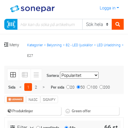
Logga in
Meny
Kategorier
Belysning
82 - LED ljuskällor
LED Urladdning
E27
Sortera
<
1
2
>
20
50
100
200
Sida
Per sida
NASC
SIGNIFY
Produktlinjer
Green offer
66 st
Filter
Lagerförda
Alla