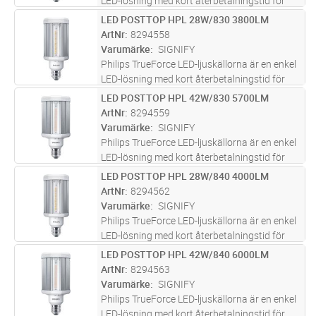
LED-lösning med kort återbetalningstid för
ersättning av befintliga urladdningsljuskällor
LED POSTTOP HPL 28W/830 3800LM
Lägg i kundvagn
ST
(HID). TrueForce är den bästa möjliga
ArtNr
8294558
ersättningen till urladd
...läs mer
Varumärke
SIGNIFY
Philips TrueForce LED-ljuskällorna är en enkel
LED-lösning med kort återbetalningstid för
ersättning av befintliga urladdningsljuskällor
LED POSTTOP HPL 42W/830 5700LM
Lägg i kundvagn
ST
(HID). TrueForce är den bästa möjliga
ArtNr
8294559
ersättningen till urladd
...läs mer
Varumärke
SIGNIFY
Philips TrueForce LED-ljuskällorna är en enkel
LED-lösning med kort återbetalningstid för
ersättning av befintliga urladdningsljuskällor
LED POSTTOP HPL 28W/840 4000LM
Lägg i kundvagn
ST
(HID). TrueForce är den bästa möjliga
ArtNr
8294562
ersättningen till urladd
...läs mer
Varumärke
SIGNIFY
Philips TrueForce LED-ljuskällorna är en enkel
LED-lösning med kort återbetalningstid för
ersättning av befintliga urladdningsljuskällor
LED POSTTOP HPL 42W/840 6000LM
Lägg i kundvagn
ST
(HID). TrueForce är den bästa möjliga
ArtNr
8294563
ersättningen till urladd
...läs mer
Varumärke
SIGNIFY
Philips TrueForce LED-ljuskällorna är en enkel
LED-lösning med kort återbetalningstid för