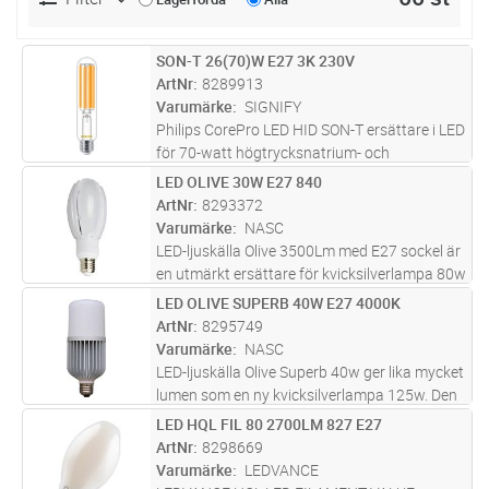
SON-T 26(70)W E27 3K 230V
Lägg i kundvagn
ST
ArtNr
8289913
Varumärke
SIGNIFY
Philips CorePro LED HID SON-T ersättare i LED
för 70-watt högtrycksnatrium- och
metallhalogen ljuskällor (SON-T/CDO-TT). Den
LED OLIVE 30W E27 840
Lägg i kundvagn
ST
levererar 4200 lumen vid 26 W, 3000 K, en
ArtNr
8293372
spridningsvinkel på 300° och har
...läs mer
Varumärke
NASC
LED-ljuskälla Olive 3500Lm med E27 sockel är
en utmärkt ersättare för kvicksilverlampa 80w
och passar direkt i befintlig armatur utan att
LED OLIVE SUPERB 40W E27 4000K
Lägg i kundvagn
ST
göra några ändringar. De fungerar bra i
ArtNr
8295749
miljöer där ni vill h
...läs mer
Varumärke
NASC
LED-ljuskälla Olive Superb 40w ger lika mycket
lumen som en ny kvicksilverlampa 125w. Den
fungerar bra i miljöer där ni vill ha mycket ljus,
LED HQL FIL 80 2700LM 827 E27
Lägg i kundvagn
ST
som exempelvis belysning av
ArtNr
8298669
cykel/gångvägar, parkeringar,
...läs mer
Varumärke
LEDVANCE