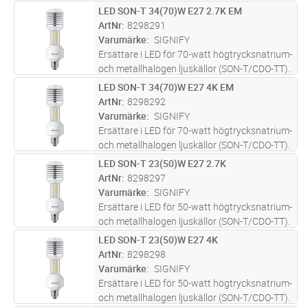
Sparar upp till 55% mot traditionella
LED SON-T 34(70)W E27 2.7K EM
Lägg i kundvagn
ST
urladdningslampor. Kallvit 4000K. Skall
ArtNr
8298291
endast monteras och använd
...läs mer
Varumärke
SIGNIFY
Ersättare i LED för 70-watt högtrycksnatrium-
och metallhalogen ljuskällor (SON-T/CDO-TT).
Sparar upp till 55% mot traditionella
LED SON-T 34(70)W E27 4K EM
Lägg i kundvagn
ST
urladdningslampor. Extra varmvit 2700K.
ArtNr
8298292
Skall endast monteras och
...läs mer
Varumärke
SIGNIFY
Ersättare i LED för 70-watt högtrycksnatrium-
och metallhalogen ljuskällor (SON-T/CDO-TT).
Sparar upp till 55% mot traditionella
LED SON-T 23(50)W E27 2.7K
Lägg i kundvagn
ST
urladdningslampor. Kallvit 4000K. Skall
ArtNr
8298297
endast monteras och använd
...läs mer
Varumärke
SIGNIFY
Ersättare i LED för 50-watt högtrycksnatrium-
och metallhalogen ljuskällor (SON-T/CDO-TT).
Sparar upp till 55% mot traditionella
LED SON-T 23(50)W E27 4K
Lägg i kundvagn
ST
urladdningslampor. Extra varmvit 2700K. Kan
ArtNr
8298298
monteras vid direkt nä
...läs mer
Varumärke
SIGNIFY
Ersättare i LED för 50-watt högtrycksnatrium-
och metallhalogen ljuskällor (SON-T/CDO-TT).