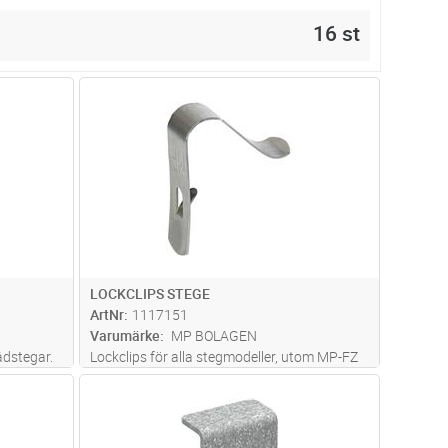
16 st
dvagn
Lägg i kundvagn
Antal
ST
LOCKCLIPS STEGE
ArtNr
1117151
Varumärke
MP BOLAGEN
ådstegar.
Lockclips för alla stegmodeller, utom MP-FZ
hus.
dvagn
Lägg i kundvagn
Antal
ST