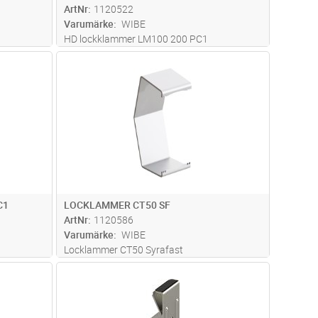
ArtNr
1120522
Varumärke
WIBE
HD lockklammer LM100 200 PC1
dvagn
Lägg i kundvagn
Antal
ST
C1
LOCKLAMMER CT50 SF
ArtNr
1120586
Varumärke
WIBE
Locklammer CT50 Syrafast
dvagn
Lägg i kundvagn
Antal
ST