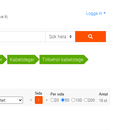
Logga in
val 8)
or
Kabelstegar
Tillbehör kabelstege
Sida
Antal
Per sida
<
1
>
20
50
100
200
16 st