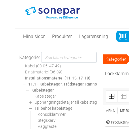
Mina sidor
Produkter
Lagerrensning
Kategorier
Kategorier
Kabel (00-05, 47-49)
Elnätmateriel (06-09)
Lockklamm
Installationsmateriel (11-15, 17-18)
11.1 - Kabelstegar, Trådstegar, Rännor
Kabelstegar
Kabelstegar
Upphängningsdetaljer till kabelstege
Tillbehör kabelstege
MEKA
MP B
Konsolklammer
Stegskarv
Produktlinj
Väggfäste