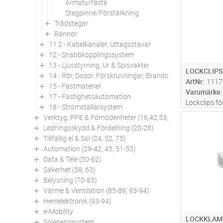
Armaturfäste
Stegpinne/Förstärkning
Trådstegar
Rännor
11.2 - Kabelkanaler, Uttagsstavar
12 - Snabbkopplingssystem
13 - Ljusstyrning, Ur & Spisvakter
LOCKCLIPS
14 - Rör, Dosor, Förskruvningar, Brandskydd
ArtNr
1117
15 - Fästmateriel
Varumärke
17 - Fastighetsautomation
Lockclips f
18 - Strömställarsystem
Verktyg, PPE & Förnödenheter (16,42,53,94)
Antal
Ledningsskydd & Fördelning (20-28)
Tillfällig el & Sol (24, 52, 75)
Automation (29-42, 45, 51-53)
Data & Tele (50-62)
Säkerhet (58, 63)
Belysning (70-83)
Värme & Ventilation (85-89, 93-94)
Hemelektronik (93-94)
e-Mobility
LOCKKLAM
Solenergisystem