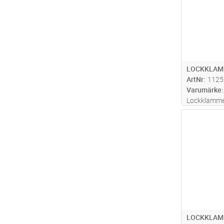
LOCKKLAM
ArtNr
1125
Varumärke
Lockklammer
av lock på P
Antal
LOCKKLAM