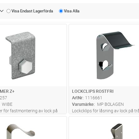
Visa Endast
Lagerförda
Visa
Alla
Lägg i kundvagn
Lägg i kun
ST
Antal
ST
MER Z+
LOCKCLIPS ROSTFRI
257
ArtNr
1116661
WIBE
Varumärke
MP BOLAGEN
 för fastmontering av lock på
Lockcklips för låsning av lock på tr
37
Anpassad för montage även utom
Lägg i kundvagn
Lägg i kun
ST
Antal
ST