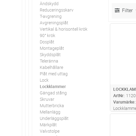
Ändskydd
Reduceringsskarv
Filter
T-avgrening
Avgreningsplåt
Vertikal & horisontell krök
Antal
90° krök
Dosplåt
Montageplåt
Skyddsplåt
Teleränna
Kabelhållare
Plåt med uttag
Lock
Lockklammer
LOCKKLAM
Gängad stång
ArtNr
1120
Skruvar
Varumärke
Mutterbricka
Lockklammer
Mellanlägg
profilfäste 
Underläggsplåt
Antal
Märkplåt
Valvstolpe