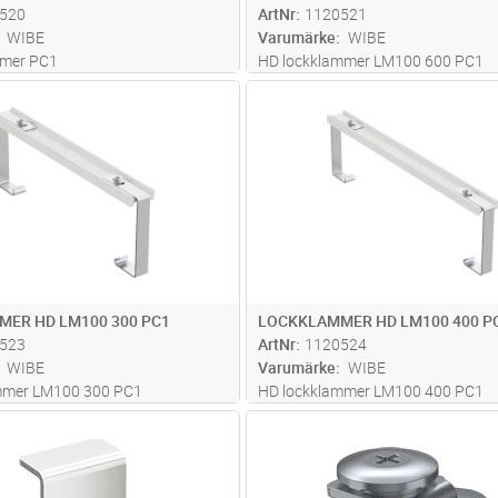
520
ArtNr
1120521
WIBE
Varumärke
WIBE
mmer PC1
HD lockklammer LM100 600 PC1
Lägg i kundvagn
Lägg i kun
ST
Antal
ST
ER HD LM100 300 PC1
LOCKKLAMMER HD LM100 400 P
523
ArtNr
1120524
WIBE
Varumärke
WIBE
mmer LM100 300 PC1
HD lockklammer LM100 400 PC1
Lägg i kundvagn
Lägg i kun
ST
Antal
ST