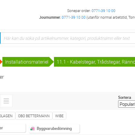
Sonepar order:
0771-39 10 00
Journummer:
0771-39 10 00
(utanför normal arbetstid, Ton
Installationsmateriel
11.1 - Kabelstegar, Trådstegar, Ränn
er
Sortera
OLAGEN
OBO BETTERMANN
WIBE
er
Byggvarubedömning