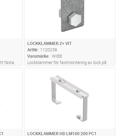
LOCKKLAMMER Z+ VIT
ArtNr
1120258
Varumärke
WIBE
tt fästa
Lockklammer för fastmontering av lock på
tegar.
profilfäste 37
dvagn
Lägg i kundvagn
Antal
ST
C1
LOCKKLAMMER HD LM100 200 PC1