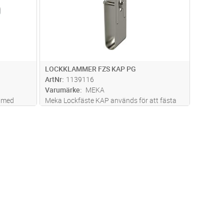
LOCKKLAMMER FZS KAP PG
ArtNr
1139116
Varumärke
MEKA
s med
Meka Lockfäste KAP används för att fästa
lock KRL-KS, SK och PSK på kabelstegar.