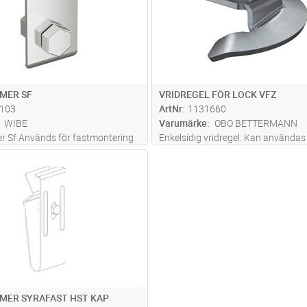
MER SF
VRIDREGEL FÖR LOCK VFZ
103
ArtNr
1131660
WIBE
Varumärke
OBO BETTERMANN
 Sf Används för fastmontering
Enkelsidig vridregel. Kan använda
rofilfäste 37.
bredd 100-600 mm.
Lägg i kundvagn
ST
MER SYRAFAST HST KAP