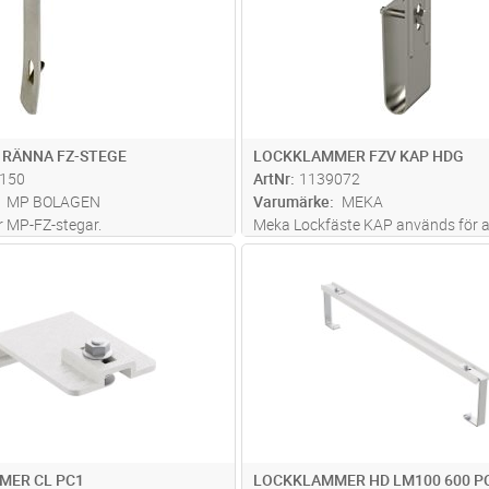
 RÄNNA FZ-STEGE
LOCKKLAMMER FZV KAP HDG
150
ArtNr
1139072
MP BOLAGEN
Varumärke
MEKA
ör MP-FZ-stegar.
Meka Lockfäste KAP används för a
lock KRL-KS, SK och PSK på kabels
Lägg i kundvagn
Lägg i kun
ST
Antal
ST
MER CL PC1
LOCKKLAMMER HD LM100 600 P