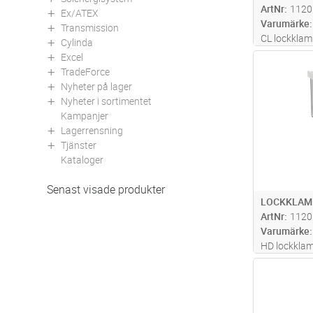
ArtNr
1120
Ex/ATEX
Varumärke
Transmission
CL lockkla
Cylinda
Excel
Antal
TradeForce
Nyheter på lager
Nyheter i sortimentet
Kampanjer
Lagerrensning
Tjänster
Kataloger
Senast visade produkter
LOCKKLAMM
ArtNr
1120
Varumärke
HD lockkla
Antal