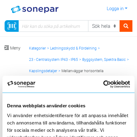
Logga in
Meny
Kategorier
Ledningsskydd & Fördelning
23 - Centralsystem IP43 - IP65
Byggsystem, Spektra Basic
Kapslingsdetaljer
Mellanväggar horisontella
Sortera
<
1
>
20
50
100
200
Sida
Per sida
Denna webbplats använder cookies
Vi använder enhetsidentifierare för att anpassa innehållet
AQ
och annonserna till användarna, tillhandahålla funktioner
för sociala medier och analysera vår trafik. Vi