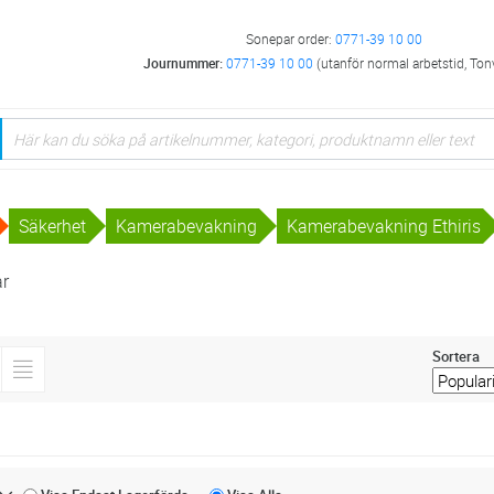
Sonepar order:
0771-39 10 00
Journummer:
0771-39 10 00
(utanför normal arbetstid, Ton
Säkerhet
Kamerabevakning
Kamerabevakning Ethiris
ar
Sortera