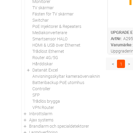
Monitorer
TV skärmar
Fästen för TV skärmar
Switchar
PoE Injektorer & Repeaters
UPGRADE E
Mediakonverterare
ArtNr
A295
Smartsensor HALO
Varumärke
HDMI & USB över Ethernet
Uppgradering
Trådlöst Ethernet
licens till e
Router 4G/5G
fria uppdate
Hårddiskar
<
1
>
Datanät Excel
Anvisningsskyltar kameraövervakning
Batteribackup PoE utomhus
Controller
SFP
Trådlös brygga
VPN Router
Inbrottslarm
Ajax systems
Brandlarm och specialdetektorer
Larmöverföring