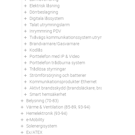
Elektrisk låsning
Dörrbeslagning
Digitala låssystem
Talat utrymningslarm
Inrymmning PDV
Tvåvägs kommunikationssystem utrymningsplats
Brandvarnare/Gasvarnare
Kodlås
Porttelefon med IP & Video
Porttelefon trådburna system
Trådlösa styrningar
Strömförsörjning och batterier
Kommunikationsprodukter Ethernet
Aktivt brandsskydd (brandsläckare, brandfiltar mm)
Smart hemsäkerhet
Belysning (70-83)
Värme & Ventilation (85-89, 93-94)
Hemelektronik (93-94)
e-Mobility
Solenergisystem
Ex/ATEX