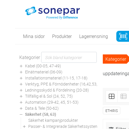
Mina sidor
Produkter
Lagerrensning
Kategorier
Kategorier
Kabel (00-05, 47-49)
Elnätmateriel (06-09)
uppdatering
Installationsmateriel (11-15, 17-18)
Verktyg, PPE & Förnödenheter (16,42,53,94)
Ledningsskydd & Fördelning (20-28)
Tillfällig el & Sol (24, 52, 75)
Automation (29-42, 45, 51-53)
Data & Tele (50-62)
ETHIRIS
Säkerhet (58, 63)
Säkerhet kampanjprodukter
Passer- & Integrerade Säkerhetssystem