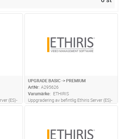
dvagn
Lägg i kundvagn
Antal
ST
UPGRADE BASIC -> PREMIUM
ArtNr
A295626
Varumärke
ETHIRIS
rver (ES)-
Uppgradering av befintlig Ethiris Server (ES)-
rver utan
licens till en högre licensnivå för server utan
dvagn
Lägg i kundvagn
Antal
ST
fria uppdateringar.