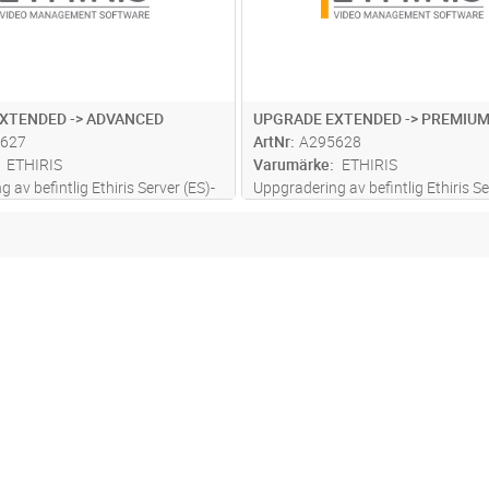
XTENDED -> ADVANCED
UPGRADE EXTENDED -> PREMIU
627
ArtNr
A295628
ETHIRIS
Varumärke
ETHIRIS
 av befintlig Ethiris Server (ES)-
Uppgradering av befintlig Ethiris Se
n högre licensnivå för server utan
licens till en högre licensnivå för se
ringar.
fria uppdateringar.