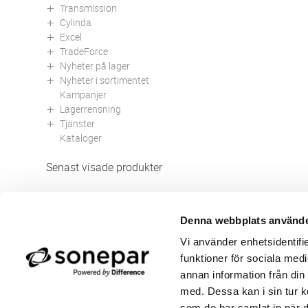
Transmission
Cylinda
Excel
TradeForce
Nyheter på lager
Nyheter i sortimentet
Kampanjer
Lagerrensning
Tjänster
Kataloger
Senast visade produkter
Denna webbplats använde
Butik/Kontakt
Om 
Vi använder enhetsidentifie
Felanmälan
Använ
funktioner för sociala medi
Returer
Integ
Beställa PDF fakturor
Öppe
annan information från din
Medgivande kontokort/direktbetalning
Ny k
med. Dessa kan i sin tur k
Frågor & Svar
Våra
som de har samlat in när d