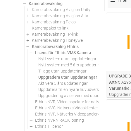
Filter
Kamerabevakning
Kamerabevakning Avigilon Unity
Kamerabevakning Avigilon Alta
Antal
Kamerabevakning Pelco
Kamerapaket tp-link
Kamerabevakning TP-link
Kamerabevakning Honeywell
Kamerabevakning Ethiris
Licens för Ethiris VMS Kamera
Nytt system utan uppdateringar
Nytt system med 5 års uppdateringar
Tillägg utan uppdateringar
UPGRADE B
Uppgradera utan uppdateringar
ArtNr
A295
Aktivera 5 års updateringar
Varumärke
Uppdatera till en nyare huvudversion
Uppgradering
Uppgradering av server med uppdateringar
licens till e
Ethiris NVR, Videoinspelare för nätverk, 9 till 200ch
Antal
fria uppdate
Ethiris NVC, Nätverks Videoklienter
Ethiris NVP, Nätverks Videopaneler/Klienter
Ethiris NVRN RACK lösning
Ethiris Tillbehör