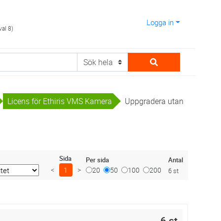
Logga in
val 8)
Licens för Ethiris VMS Kamera
Uppgradera utan
Sida
Antal
Per sida
<
1
>
20
50
100
200
6 st
6 st