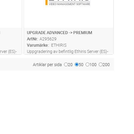
M
UPGRADE ADVANCED -> PREMIUM
ArtNr
A295629
Varumärke
ETHIRIS
rver (ES)-
Uppgradering av befintlig Ethiris Server (ES)-
rver utan
licens till en högre licensnivå för server utan
fria uppdateringar.
Artiklar per sida
20
50
100
200