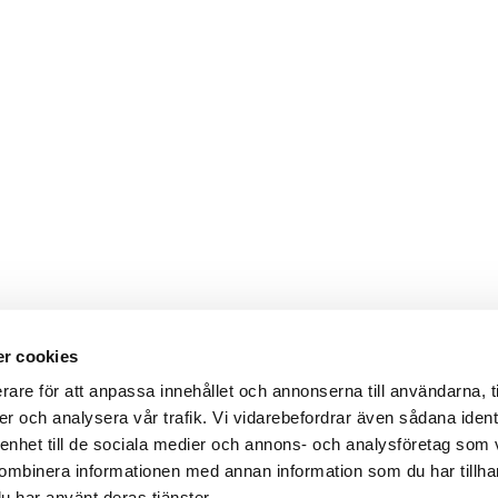
r cookies
Webbshop
Digitala kataloger/ publikatio
rare för att anpassa innehållet och annonserna till användarna, t
darvillkor
Leverans- och betalningsvillk
er och analysera vår trafik. Vi vidarebefordrar även sådana ident
ritetspolicy
Elektronisk kommunikation
ttider
Produktväljare
 enhet till de sociala medier och annons- och analysföretag som
und/användare
ombinera informationen med annan information som du har tillhand
 varumärken
u har använt deras tjänster.