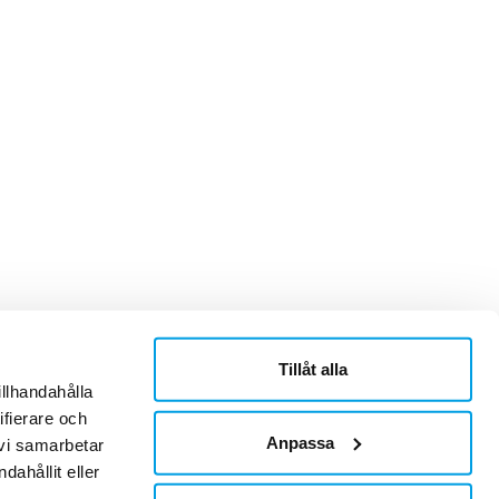
Tillåt alla
ner
Om Sonepar
illhandahålla
or
Historik
ifierare och
Kontaktblad
Ledningsgrupp
Anpassa
 vi samarbetar
Hållbarhet
ahållit eller
Jobb & Karriär