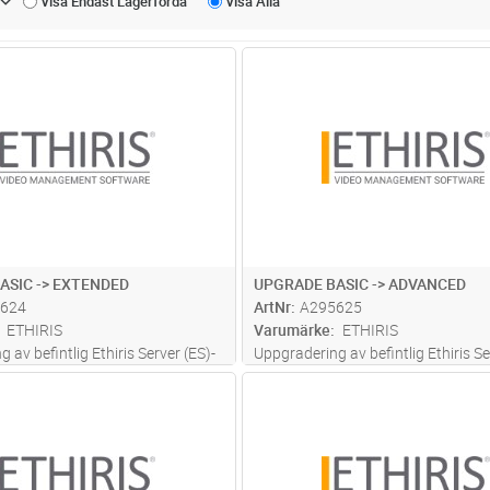
Visa Endast
Lagerförda
Visa
Alla
Lägg i kundvagn
Lägg i kun
ST
Antal
ST
ASIC -> EXTENDED
UPGRADE BASIC -> ADVANCED
624
ArtNr
A295625
ETHIRIS
Varumärke
ETHIRIS
 av befintlig Ethiris Server (ES)-
Uppgradering av befintlig Ethiris Se
n högre licensnivå för server utan
licens till en högre licensnivå för se
Lägg i kundvagn
Lägg i kun
ST
Antal
ST
ringar.
fria uppdateringar.