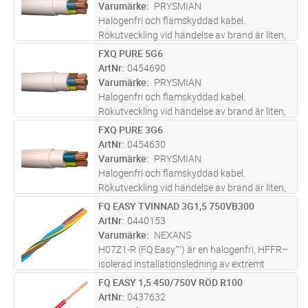
Varumärke
PRYSMIAN
Halogenfri och flamskyddad kabel.
Rökutveckling vid händelse av brand är liten,
genomsynlig (underlättar utrymning) och ej
FXQ PURE 5G6
Lägg i kundvagn
M
skadlig för elektronisk utrustning. Lämpar sig
ArtNr
0454690
för fast förläggning, i rör,
...läs mer
Varumärke
PRYSMIAN
Halogenfri och flamskyddad kabel.
Rökutveckling vid händelse av brand är liten,
genomsynlig (underlättar utrymning) och ej
FXQ PURE 3G6
Lägg i kundvagn
M
skadlig för elektronisk utrustning. Lämpar sig
ArtNr
0454630
för fast förläggning, i rör,
...läs mer
Varumärke
PRYSMIAN
Halogenfri och flamskyddad kabel.
Rökutveckling vid händelse av brand är liten,
genomsynlig (underlättar utrymning) och ej
FQ EASY TVINNAD 3G1,5 750VB300
Lägg i kundvagn
M
skadlig för elektronisk utrustning. Lämpar sig
ArtNr
0440153
för fast förläggning, i rör,
...läs mer
Varumärke
NEXANS
H07Z1-R (FQ Easy™) är en halogenfri, HFFR–
isolerad installationsledning av extremt
lågfriktionsmaterial med en rund fåtrådig
FQ EASY 1,5 450/750V RÖD R100
Lägg i kundvagn
M
ledare av koppar.
ArtNr
0437632