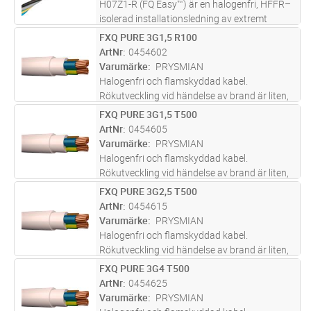
H07Z1-R (FQ Easy™) är en halogenfri, HFFR–
isolerad installationsledning av extremt
lågfriktionsmaterial med en rund fåtrådig
FXQ PURE 3G1,5 R100
Lägg i kundvagn
M
ledare av koppar.
ArtNr
0454602
Varumärke
PRYSMIAN
Halogenfri och flamskyddad kabel.
Rökutveckling vid händelse av brand är liten,
genomsynlig (underlättar utrymning) och ej
FXQ PURE 3G1,5 T500
Lägg i kundvagn
M
skadlig för elektronisk utrustning. Lämpar sig
ArtNr
0454605
för fast förläggning, i rör,
...läs mer
Varumärke
PRYSMIAN
Halogenfri och flamskyddad kabel.
Rökutveckling vid händelse av brand är liten,
genomsynlig (underlättar utrymning) och ej
FXQ PURE 3G2,5 T500
Lägg i kundvagn
M
skadlig för elektronisk utrustning. Lämpar sig
ArtNr
0454615
för fast förläggning, i rör,
...läs mer
Varumärke
PRYSMIAN
Halogenfri och flamskyddad kabel.
Rökutveckling vid händelse av brand är liten,
genomsynlig (underlättar utrymning) och ej
FXQ PURE 3G4 T500
Lägg i kundvagn
M
skadlig för elektronisk utrustning. Lämpar sig
ArtNr
0454625
för fast förläggning, i rör,
...läs mer
Varumärke
PRYSMIAN