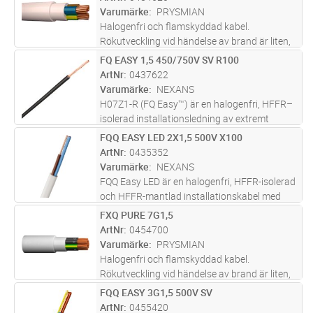
Varumärke
PRYSMIAN
Halogenfri och flamskyddad kabel.
Rökutveckling vid händelse av brand är liten,
genomsynlig (underlättar utrymning) och ej
FQ EASY 1,5 450/750V SV R100
Lägg i kundvagn
M
skadlig för elektronisk utrustning. Lämpar sig
ArtNr
0437622
för fast förläggning, i rör,
...läs mer
Varumärke
NEXANS
H07Z1-R (FQ Easy™) är en halogenfri, HFFR–
isolerad installationsledning av extremt
lågfriktionsmaterial med en rund fåtrådig
FQQ EASY LED 2X1,5 500V X100
Lägg i kundvagn
M
ledare av koppar.
ArtNr
0435352
Varumärke
NEXANS
FQQ Easy LED är en halogenfri, HFFR-isolerad
och HFFR-mantlad installationskabel med
runda fåtrådiga ledare av koppar.
FXQ PURE 7G1,5
Lägg i kundvagn
M
ArtNr
0454700
Varumärke
PRYSMIAN
Halogenfri och flamskyddad kabel.
Rökutveckling vid händelse av brand är liten,
genomsynlig (underlättar utrymning) och ej
FQQ EASY 3G1,5 500V SV
Lägg i kundvagn
M
skadlig för elektronisk utrustning. Lämpar sig
ArtNr
0455420