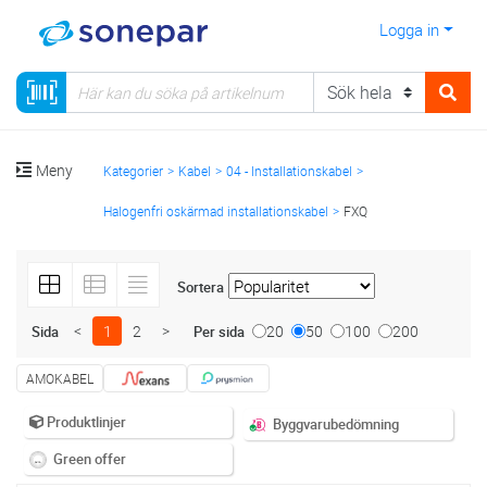
Logga in
Meny
Kategorier
Kabel
04 - Installationskabel
Halogenfri oskärmad installationskabel
FXQ
Sortera
<
1
2
>
20
50
100
200
Sida
Per sida
AMOKABEL
Produktlinjer
Byggvarubedömning
Green offer