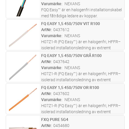
för fast förläggning, i rör,
...läs mer
Varumärke
NEXANS
FQQ Easy™ är en halogenfri installationskabel
med fåtrådiga ledare av koppar.
FQ EASY 1,5 450/750V VIT R100
Lägg i kundvagn
M
ArtNr
0437612
Varumärke
NEXANS
H07Z1-R (FQ Easy™) är en halogenfri, HFFR–
isolerad installationsledning av extremt
lågfriktionsmaterial med en rund fåtrådig
FQ EASY 1,5 450/750V GRÅ R100
Lägg i kundvagn
M
ledare av koppar.
ArtNr
0437642
Varumärke
NEXANS
H07Z1-R (FQ Easy™) är en halogenfri, HFFR–
isolerad installationsledning av extremt
lågfriktionsmaterial med en rund fåtrådig
FQ EASY 1,5 450/750V OR R100
Lägg i kundvagn
M
ledare av koppar.
ArtNr
0437602
Varumärke
NEXANS
H07Z1-R (FQ Easy™) är en halogenfri, HFFR–
isolerad installationsledning av extremt
lågfriktionsmaterial med en rund fåtrådig
FXQ PURE 5G4
Lägg i kundvagn
M
ledare av koppar.
ArtNr
0454680