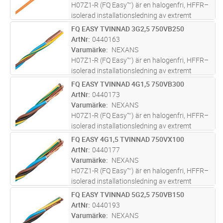
H07Z1-R (FQ Easy™) är en halogenfri, HFFR–
isolerad installationsledning av extremt
lågfriktionsmaterial med en rund fåtrådig
FQ EASY TVINNAD 3G2,5 750VB250
Lägg i kundvagn
M
ledare av koppar.
ArtNr
0440163
Varumärke
NEXANS
H07Z1-R (FQ Easy™) är en halogenfri, HFFR–
isolerad installationsledning av extremt
lågfriktionsmaterial med en rund fåtrådig
FQ EASY TVINNAD 4G1,5 750VB300
Lägg i kundvagn
M
ledare av koppar.
ArtNr
0440173
Varumärke
NEXANS
H07Z1-R (FQ Easy™) är en halogenfri, HFFR–
isolerad installationsledning av extremt
lågfriktionsmaterial med en rund fåtrådig
FQ EASY 4G1,5 TVINNAD 750VX100
Lägg i kundvagn
M
ledare av koppar.
ArtNr
0440177
Varumärke
NEXANS
H07Z1-R (FQ Easy™) är en halogenfri, HFFR–
isolerad installationsledning av extremt
lågfriktionsmaterial med en rund fåtrådig
FQ EASY TVINNAD 5G2,5 750VB150
Lägg i kundvagn
M
ledare av koppar.
ArtNr
0440193
Varumärke
NEXANS