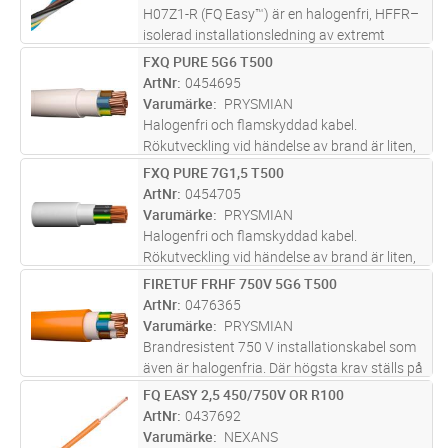
H07Z1-R (FQ Easy™) är en halogenfri, HFFR–
isolerad installationsledning av extremt
lågfriktionsmaterial med en rund fåtrådig
FXQ PURE 5G6 T500
Lägg i kundvagn
M
ledare av koppar.
ArtNr
0454695
Varumärke
PRYSMIAN
Halogenfri och flamskyddad kabel.
Rökutveckling vid händelse av brand är liten,
genomsynlig (underlättar utrymning) och ej
FXQ PURE 7G1,5 T500
Lägg i kundvagn
M
skadlig för elektronisk utrustning. Lämpar sig
ArtNr
0454705
för fast förläggning, i rör,
...läs mer
Varumärke
PRYSMIAN
Halogenfri och flamskyddad kabel.
Rökutveckling vid händelse av brand är liten,
genomsynlig (underlättar utrymning) och ej
FIRETUF FRHF 750V 5G6 T500
Lägg i kundvagn
M
skadlig för elektronisk utrustning. Lämpar sig
ArtNr
0476365
för fast förläggning, i rör,
...läs mer
Varumärke
PRYSMIAN
Brandresistent 750 V installationskabel som
även är halogenfria. Där högsta krav ställs på
driftsäkerhet under som efter brand (testade
FQ EASY 2,5 450/750V OR R100
Lägg i kundvagn
M
mot de högsta kraven för brandresistens,
ArtNr
0437692
klarar 90 min under 83
...läs mer
Varumärke
NEXANS