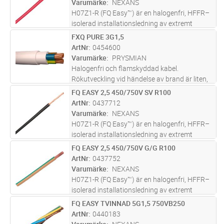
Varumärke
NEXANS
H07Z1-R (FQ Easy™) är en halogenfri, HFFR–
isolerad installationsledning av extremt
lågfriktionsmaterial med en rund fåtrådig
FXQ PURE 3G1,5
Lägg i kundvagn
M
ledare av koppar.
ArtNr
0454600
Varumärke
PRYSMIAN
Halogenfri och flamskyddad kabel.
Rökutveckling vid händelse av brand är liten,
genomsynlig (underlättar utrymning) och ej
FQ EASY 2,5 450/750V SV R100
Lägg i kundvagn
M
skadlig för elektronisk utrustning. Lämpar sig
ArtNr
0437712
för fast förläggning, i rör,
...läs mer
Varumärke
NEXANS
H07Z1-R (FQ Easy™) är en halogenfri, HFFR–
isolerad installationsledning av extremt
lågfriktionsmaterial med en rund fåtrådig
FQ EASY 2,5 450/750V G/G R100
Lägg i kundvagn
M
ledare av koppar.
ArtNr
0437752
Varumärke
NEXANS
H07Z1-R (FQ Easy™) är en halogenfri, HFFR–
isolerad installationsledning av extremt
lågfriktionsmaterial med en rund fåtrådig
FQ EASY TVINNAD 5G1,5 750VB250
Lägg i kundvagn
M
ledare av koppar.
ArtNr
0440183