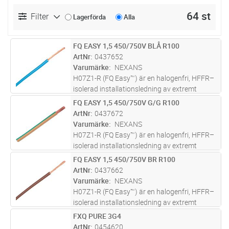
64 st
Filter
Lagerförda
Alla
FQ EASY 1,5 450/750V BLÅ R100
Lägg i kundvagn
M
ArtNr
0437652
Varumärke
NEXANS
H07Z1-R (FQ Easy™) är en halogenfri, HFFR–
isolerad installationsledning av extremt
lågfriktionsmaterial med en rund fåtrådig
FQ EASY 1,5 450/750V G/G R100
Lägg i kundvagn
M
ledare av koppar.
ArtNr
0437672
Varumärke
NEXANS
H07Z1-R (FQ Easy™) är en halogenfri, HFFR–
isolerad installationsledning av extremt
lågfriktionsmaterial med en rund fåtrådig
FQ EASY 1,5 450/750V BR R100
Lägg i kundvagn
M
ledare av koppar.
ArtNr
0437662
Varumärke
NEXANS
H07Z1-R (FQ Easy™) är en halogenfri, HFFR–
isolerad installationsledning av extremt
lågfriktionsmaterial med en rund fåtrådig
FXQ PURE 3G4
Lägg i kundvagn
M
ledare av koppar.
ArtNr
0454620