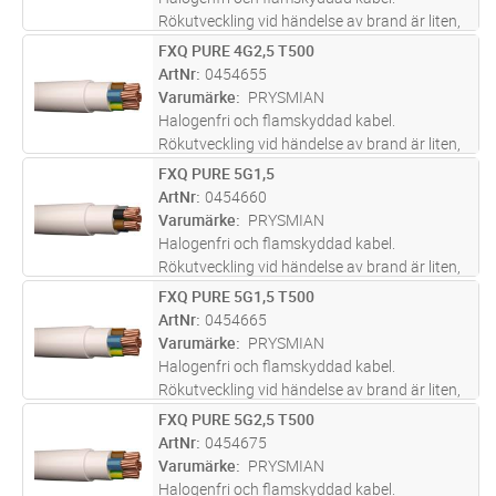
Rökutveckling vid händelse av brand är liten,
genomsynlig (underlättar utrymning) och ej
FXQ PURE 4G2,5 T500
Lägg i kundvagn
M
skadlig för elektronisk utrustning. Lämpar sig
ArtNr
0454655
för fast förläggning, i rör,
...läs mer
Varumärke
PRYSMIAN
Halogenfri och flamskyddad kabel.
Rökutveckling vid händelse av brand är liten,
genomsynlig (underlättar utrymning) och ej
FXQ PURE 5G1,5
Lägg i kundvagn
M
skadlig för elektronisk utrustning. Lämpar sig
ArtNr
0454660
för fast förläggning, i rör,
...läs mer
Varumärke
PRYSMIAN
Halogenfri och flamskyddad kabel.
Rökutveckling vid händelse av brand är liten,
genomsynlig (underlättar utrymning) och ej
FXQ PURE 5G1,5 T500
Lägg i kundvagn
M
skadlig för elektronisk utrustning. Lämpar sig
ArtNr
0454665
för fast förläggning, i rör,
...läs mer
Varumärke
PRYSMIAN
Halogenfri och flamskyddad kabel.
Rökutveckling vid händelse av brand är liten,
genomsynlig (underlättar utrymning) och ej
FXQ PURE 5G2,5 T500
Lägg i kundvagn
M
skadlig för elektronisk utrustning. Lämpar sig
ArtNr
0454675
för fast förläggning, i rör,
...läs mer
Varumärke
PRYSMIAN
Halogenfri och flamskyddad kabel.