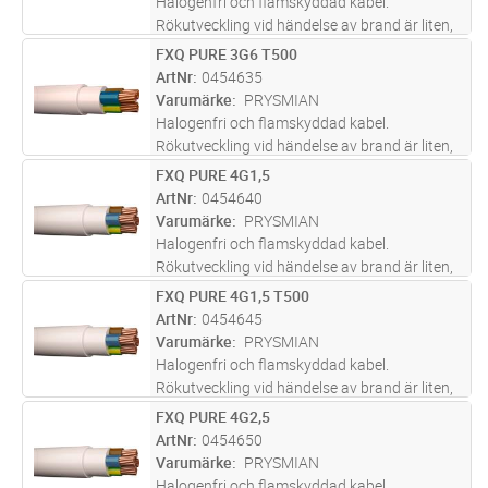
Halogenfri och flamskyddad kabel.
Rökutveckling vid händelse av brand är liten,
genomsynlig (underlättar utrymning) och ej
FXQ PURE 3G6 T500
Lägg i kundvagn
M
skadlig för elektronisk utrustning. Lämpar sig
ArtNr
0454635
för fast förläggning, i rör,
...läs mer
Varumärke
PRYSMIAN
Halogenfri och flamskyddad kabel.
Rökutveckling vid händelse av brand är liten,
genomsynlig (underlättar utrymning) och ej
FXQ PURE 4G1,5
Lägg i kundvagn
M
skadlig för elektronisk utrustning. Lämpar sig
ArtNr
0454640
för fast förläggning, i rör,
...läs mer
Varumärke
PRYSMIAN
Halogenfri och flamskyddad kabel.
Rökutveckling vid händelse av brand är liten,
genomsynlig (underlättar utrymning) och ej
FXQ PURE 4G1,5 T500
Lägg i kundvagn
M
skadlig för elektronisk utrustning. Lämpar sig
ArtNr
0454645
för fast förläggning, i rör,
...läs mer
Varumärke
PRYSMIAN
Halogenfri och flamskyddad kabel.
Rökutveckling vid händelse av brand är liten,
genomsynlig (underlättar utrymning) och ej
FXQ PURE 4G2,5
Lägg i kundvagn
M
skadlig för elektronisk utrustning. Lämpar sig
ArtNr
0454650
för fast förläggning, i rör,
...läs mer
Varumärke
PRYSMIAN
Halogenfri och flamskyddad kabel.