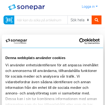
Logga in
Meny
Kategorier
Värme & Ventilation
Radiator
Oljefyllda radiatorer
Denna webbplats använder cookies
Visa produkter från alla underliggande kategorier
Vi använder enhetsidentifierare för att anpassa innehållet
och annonserna till användarna, tillhandahålla funktioner
för sociala medier och analysera vår trafik. Vi
vidarebefordrar även sådana identifierare och annan
information från din enhet till de sociala medier och
annons- och analysföretag som vi samarbetar med.
LVI Purmo
PAX
Dessa kan i sin tur kombinera informationen med annan
information som du har tillhandahållit eller som de har