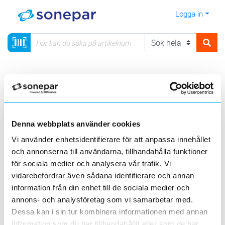
Logga in
Meny
Kategorier
Elnätmateriel
08 - Förbindningssystem
Pressverktyg
Denna webbplats använder cookies
Visa produkter från alla underliggande kategorier
Vi använder enhetsidentifierare för att anpassa innehållet
och annonserna till användarna, tillhandahålla funktioner
för sociala medier och analysera vår trafik. Vi
vidarebefordrar även sådana identifierare och annan
information från din enhet till de sociala medier och
annons- och analysföretag som vi samarbetar med.
Backar
Presstänger
Sortimentslåda
Dessa kan i sin tur kombinera informationen med annan
information som du har tillhandahållit eller som de har