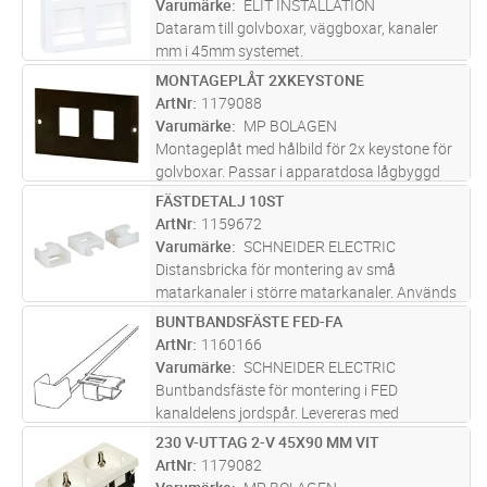
Varumärke
ELIT INSTALLATION
Dataram till golvboxar, väggboxar, kanaler
mm i 45mm systemet.
MONTAGEPLÅT 2XKEYSTONE
Lägg i kundvagn
ST
ArtNr
1179088
Varumärke
MP BOLAGEN
Montageplåt med hålbild för 2x keystone för
golvboxar. Passar i apparatdosa lågbyggd
1179074 eller till montageram 1179086.
FÄSTDETALJ 10ST
Lägg i kundvagn
FP
ArtNr
1159672
Varumärke
SCHNEIDER ELECTRIC
Distansbricka för montering av små
matarkanaler i större matarkanaler. Används
även vid montering av buntband.
BUNTBANDSFÄSTE FED-FA
Lägg i kundvagn
ST
ArtNr
1160166
Varumärke
SCHNEIDER ELECTRIC
Buntbandsfäste för montering i FED
kanaldelens jordspår. Levereras med
buntband.
230 V-UTTAG 2-V 45X90 MM VIT
Lägg i kundvagn
ST
ArtNr
1179082