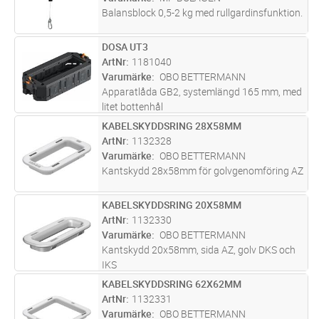
Balansblock 0,5-2 kg med rullgardinsfunktion.
DOSA UT3
Lägg i kundvagn
ST
ArtNr
1181040
Varumärke
OBO BETTERMANN
Apparatlåda GB2, systemlängd 165 mm, med
litet bottenhål
KABELSKYDDSRING 28X58MM
Lägg i kundvagn
ST
ArtNr
1132328
Varumärke
OBO BETTERMANN
Kantskydd 28x58mm för golvgenomföring AZ
KABELSKYDDSRING 20X58MM
Lägg i kundvagn
ST
ArtNr
1132330
Varumärke
OBO BETTERMANN
Kantskydd 20x58mm, sida AZ, golv DKS och
IKS
KABELSKYDDSRING 62X62MM
Lägg i kundvagn
ST
ArtNr
1132331
Varumärke
OBO BETTERMANN