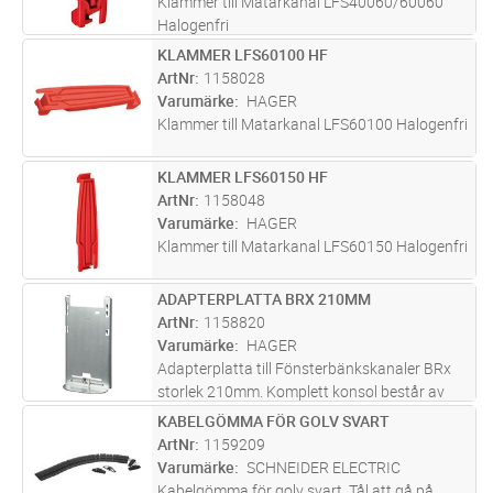
Klammer till Matarkanal LFS40060/60060
Halogenfri
KLAMMER LFS60100 HF
Lägg i kundvagn
ST
ArtNr
1158028
Varumärke
HAGER
Klammer till Matarkanal LFS60100 Halogenfri
KLAMMER LFS60150 HF
Lägg i kundvagn
ST
ArtNr
1158048
Varumärke
HAGER
Klammer till Matarkanal LFS60150 Halogenfri
ADAPTERPLATTA BRX 210MM
Lägg i kundvagn
ST
ArtNr
1158820
Varumärke
HAGER
Adapterplatta till Fönsterbänkskanaler BRx
storlek 210mm. Komplett konsol består av
adapterplatta och konsolarm. Konsolarmen
KABELGÖMMA FÖR GOLV SVART
Lägg i kundvagn
ST
väljs efter önskat avstånd mellan vägg och
ArtNr
1159209
kanal. Måttangivelse finns på k
...läs mer
Varumärke
SCHNEIDER ELECTRIC
Kabelgömma för golv svart. Tål att gå på.