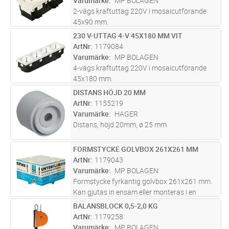
Varumärke
MP BOLAGEN
2-vägs kraftuttag 220V i mosaicutförande
45x90 mm.
230 V-UTTAG 4-V 45X180 MM VIT
Lägg i kundvagn
ST
ArtNr
1179084
Varumärke
MP BOLAGEN
4-vägs kraftuttag 220V i mosaicutförande
45x180 mm.
DISTANS HÖJD 20 MM
Lägg i kundvagn
ST
ArtNr
1155219
Varumärke
HAGER
Distans, höjd 20mm, ø 25 mm
FORMSTYCKE GOLVBOX 261X261 MM
Lägg i kundvagn
ST
ArtNr
1179043
Varumärke
MP BOLAGEN
Formstycke fyrkantig golvbox 261x261 mm.
Kan gjutas in ensam eller monteras i en
ingjutningslåda 1179036.
BALANSBLOCK 0,5-2,0 KG
Lägg i kundvagn
ST
ArtNr
1179258
Varumärke
MP BOLAGEN