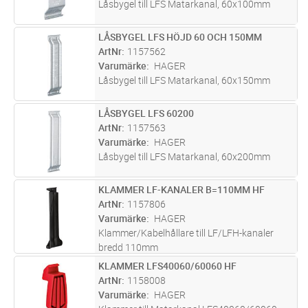
Låsbygel till LFS Matarkanal, 60x100mm
LÅSBYGEL LFS HÖJD 60 OCH 150MM
Lägg i kundvagn
ST
ArtNr
1157562
Varumärke
HAGER
Låsbygel till LFS Matarkanal, 60x150mm
LÅSBYGEL LFS 60200
Lägg i kundvagn
ST
ArtNr
1157563
Varumärke
HAGER
Låsbygel till LFS Matarkanal, 60x200mm
KLAMMER LF-KANALER B=110MM HF
Lägg i kundvagn
ST
ArtNr
1157806
Varumärke
HAGER
Klammer/Kabelhållare till LF/LFH-kanaler
bredd 110mm
KLAMMER LFS40060/60060 HF
Lägg i kundvagn
ST
ArtNr
1158008
Varumärke
HAGER