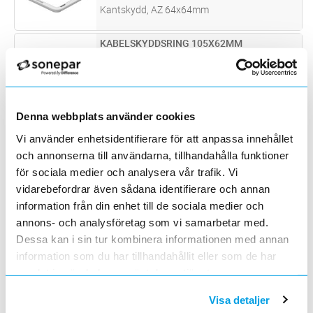
Kantskydd, AZ 64x64mm
KABELSKYDDSRING 105X62MM
Lägg i kundvagn
ST
ArtNr
1132332
Varumärke
OBO BETTERMANN
Kantskydd, AZ 101x58mm
Denna webbplats använder cookies
KLAMMER LF-KANALER B=150MM HF
Lägg i kundvagn
ST
ArtNr
1155240
Vi använder enhetsidentifierare för att anpassa innehållet
Varumärke
HAGER
och annonserna till användarna, tillhandahålla funktioner
Klammer/Kabelhållare till LF/LFH-kanaler
för sociala medier och analysera vår trafik. Vi
bredd 150mm
vidarebefordrar även sådana identifierare och annan
KLAMMER LF-KANALER B=230MM HF
Lägg i kundvagn
ST
information från din enhet till de sociala medier och
ArtNr
1155242
annons- och analysföretag som vi samarbetar med.
Varumärke
HAGER
Dessa kan i sin tur kombinera informationen med annan
Klammer/Kabelhållare till LF-kanaler bredd
information som du har tillhandahållit eller som de har
230mm
samlat in när du har använt deras tjänster.
KABELHÅLLARE LFS60020 HF
Lägg i kundvagn
ST
ArtNr
1155638
Visa detaljer
Varumärke
HAGER