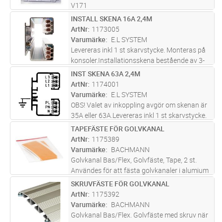
V171
INSTALL SKENA 16A 2,4M
Lägg i kundvagn
ST
ArtNr
1173005
Varumärke
E.L SYSTEM
Levereras inkl 1 st skarvstycke. Monteras på
konsoler.Installationsskena bestående av 3-
fas huvudgrupp 16 A 400 V med nolla och
INST SKENA 63A 2,4M
Lägg i kundvagn
ST
skyddsjord samt 1-fasprioriterad grupp 16A
ArtNr
1174001
230V med nolla och skyddsjor
...läs mer
Varumärke
E.L SYSTEM
OBS! Valet av inkoppling avgör om skenan är
35A eller 63A.Levereras inkl 1 st skarvstycke.
Monteras på konsoler.Installationsskena
TAPEFÄSTE FÖR GOLVKANAL
Lägg i kundvagn
ST
bestående av 3-fas huvudgrupp 63 A, 400 V
ArtNr
1175389
med nolla och skyddsjord s
...läs mer
Varumärke
BACHMANN
Golvkanal Bas/Flex, Golvfäste, Tape, 2 st.
Användes för att fästa golvkanaler i alumium
mot golv när det inte går att skruva i golvet
SKRUVFÄSTE FÖR GOLVKANAL
Lägg i kundvagn
ST
ArtNr
1175392
Varumärke
BACHMANN
Golvkanal Bas/Flex. Golvfäste med skruv när