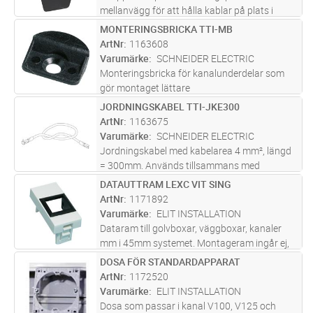
mellanvägg för att hålla kablar på plats i
stark- resp svagströmsutrymme. Passar till
MONTERINGSBRICKA TTI-MB
Lägg i kundvagn
ST
FCD-NP.
ArtNr
1163608
Varumärke
SCHNEIDER ELECTRIC
Monteringsbricka för kanalunderdelar som
gör montaget lättare
JORDNINGSKABEL TTI-JKE300
Lägg i kundvagn
ST
ArtNr
1163675
Varumärke
SCHNEIDER ELECTRIC
Jordningskabel med kabelarea 4 mm², längd
= 300mm. Används tillsammans med
jordningsbleck TTI-JB2, E-nr 11 636 72.
DATAUTTRAM LEXC VIT SING
Lägg i kundvagn
ST
Jordningskabeln har monterat flatstifthylsa
ArtNr
1171892
respektive flatstiftshylsa med hane i än
...läs
Varumärke
ELIT INSTALLATION
mer
Dataram till golvboxar, väggboxar, kanaler
mm i 45mm systemet. Montageram ingår ej,
beställs separat.
DOSA FÖR STANDARDAPPARAT
Lägg i kundvagn
ST
ArtNr
1172520
Varumärke
ELIT INSTALLATION
Dosa som passar i kanal V100, V125 och