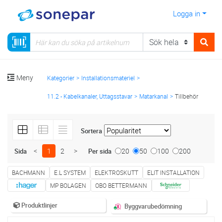
Logga in
Meny
Kategorier
Installationsmateriel
11.2 - Kabelkanaler, Uttagsstavar
Matarkanal
Tillbehör
Sortera
<
1
2
>
20
50
100
200
Sida
Per sida
BACHMANN
E.L SYSTEM
ELEKTROSKUTT
ELIT INSTALLATION
MP BOLAGEN
OBO BETTERMANN
Produktlinjer
Byggvarubedömning