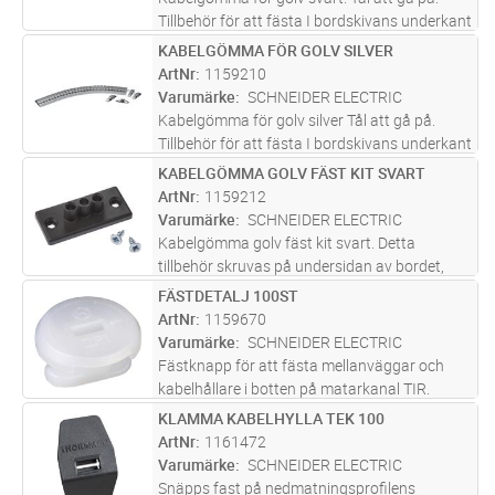
Tillbehör för att fästa I bordskivans underkant
finns.Kabeln läggs enkelt in från sidan. Går att
KABELGÖMMA FÖR GOLV SILVER
Lägg i kundvagn
ST
dra Isär, men även att skarva. Perfekt då man
ArtNr
1159210
vill ta kablar
...läs mer
Varumärke
SCHNEIDER ELECTRIC
Kabelgömma för golv silver Tål att gå på.
Tillbehör för att fästa I bordskivans underkant
finns.Kabeln läggs enkelt in från sidan. Går att
KABELGÖMMA GOLV FÄST KIT SVART
Lägg i kundvagn
ST
dra Isär, men även att skarva. Perfekt då man
ArtNr
1159212
vill ta kablar
...läs mer
Varumärke
SCHNEIDER ELECTRIC
Kabelgömma golv fäst kit svart. Detta
tillbehör skruvas på undersidan av bordet,
och gör så att man kan snäppa fast
FÄSTDETALJ 100ST
Lägg i kundvagn
FP
kabelgömma för golv. Perfekt då man vill ta
ArtNr
1159670
kablarna från golvboxen till bordet
Varumärke
SCHNEIDER ELECTRIC
Fästknapp för att fästa mellanväggar och
kabelhållare i botten på matarkanal TIR.
KLAMMA KABELHYLLA TEK 100
Lägg i kundvagn
ST
ArtNr
1161472
Varumärke
SCHNEIDER ELECTRIC
Snäpps fast på nedmatningsprofilens