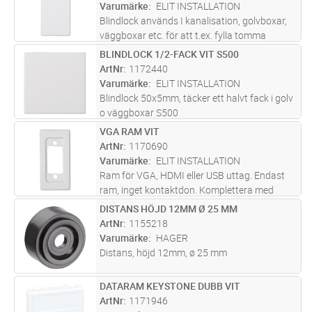
Varumärke
ELIT INSTALLATION
Blindlock används I kanalisation, golvboxar,
väggboxar etc. för att t.ex. fylla tomma
moduler eller skapa plats för framtida behov
BLINDLOCK 1/2-FACK VIT S500
Lägg i kundvagn
ST
ArtNr
1172440
Varumärke
ELIT INSTALLATION
Blindlock 50x5mm, täcker ett halvt fack i golv
o väggboxar S500
VGA RAM VIT
Lägg i kundvagn
ST
ArtNr
1170690
Varumärke
ELIT INSTALLATION
Ram för VGA, HDMI eller USB uttag. Endast
ram, inget kontaktdon. Komplettera med
skarvkabel 1170762 VGA hona-hona 200mm,
DISTANS HÖJD 12MM Ø 25 MM
Lägg i kundvagn
ST
1170764 USB hona-hona 250mm, 1170765
ArtNr
1155218
HDMI hona-hona 180mm
Varumärke
HAGER
Distans, höjd 12mm, ø 25 mm
DATARAM KEYSTONE DUBB VIT
Lägg i kundvagn
ST
ArtNr
1171946