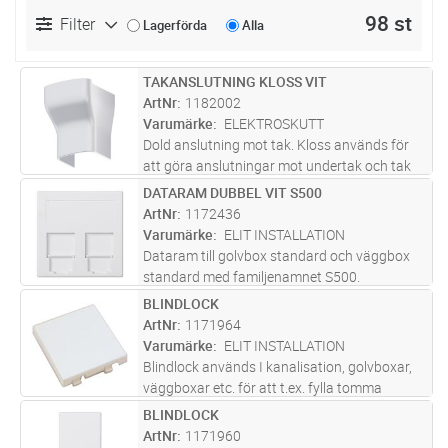
98 st
Filter
Lagerförda
Alla
TAKANSLUTNING KLOSS VIT
Lägg i kundvagn
ST
ArtNr
1182002
Varumärke
ELEKTROSKUTT
Dold anslutning mot tak. Kloss används för
att göra anslutningar mot undertak och tak
vid installation av kabelkanal. Den täcker en
DATARAM DUBBEL VIT S500
Lägg i kundvagn
ST
yta på 28 mm x 28 mm mot taket och döljer
ArtNr
1172436
uppklippta undertaksprofi
...läs mer
Varumärke
ELIT INSTALLATION
Dataram till golvbox standard och väggbox
standard med familjenamnet S500.
BLINDLOCK
Lägg i kundvagn
ST
ArtNr
1171964
Varumärke
ELIT INSTALLATION
Blindlock används I kanalisation, golvboxar,
väggboxar etc. för att t.ex. fylla tomma
moduler eller skapa plats för framtida behov
BLINDLOCK
Lägg i kundvagn
ST
ArtNr
1171960