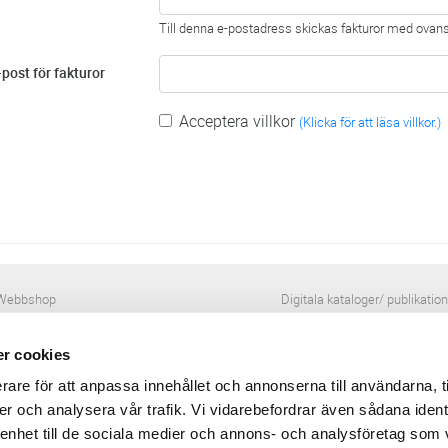
Till denna e-postadress skickas fakturor med ov
-post för fakturor
Acceptera villkor
(Klicka för att läsa villkor.)
Webbshop
Digitala kataloger/ publikatio
darvillkor
Leverans- och betalningsvillk
ritetspolicy
Elektronisk kommunikation
r cookies
ttider
Produktväljare
und/användare
rare för att anpassa innehållet och annonserna till användarna, t
 varumärken
er och analysera vår trafik. Vi vidarebefordrar även sådana ident
 enhet till de sociala medier och annons- och analysföretag som