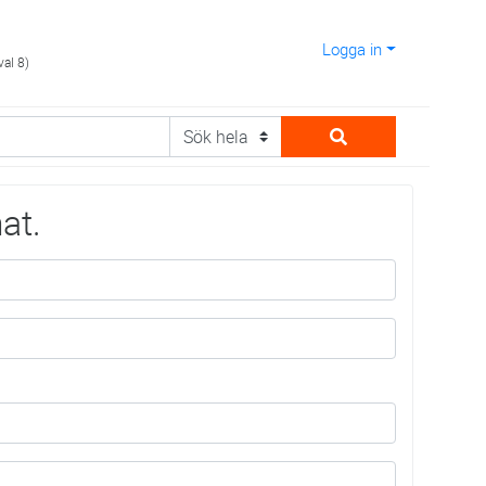
Logga in
val 8)
at.