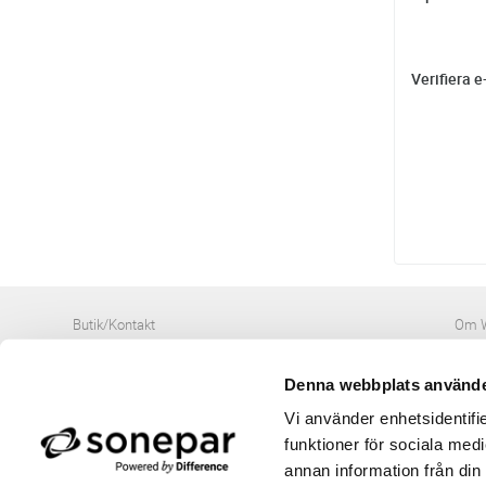
Verifiera e
Butik/Kontakt
Om 
Felanmälan
Använ
Returer
Integ
Denna webbplats använde
Beställa PDF fakturor
Öppe
Medgivande kontokort/direktbetalning
Ny k
Vi använder enhetsidentifie
Frågor & Svar
Våra
funktioner för sociala medi
annan information från din