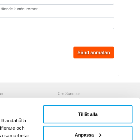
anstående kundnummer.
ner
Om Sonepar
or
Historik
Kontaktblad
Ledningsgrupp
Tillåt alla
Hållbarhet
illhandahålla
Jobb & Karriär
ifierare och
Leverantör
Anpassa
 vi samarbetar