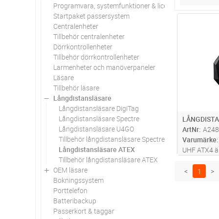
Programvara, systemfunktioner & licenser
Startpaket passersystem
Antal
Centralenheter
Tillbehör centralenheter
Dörrkontrollenheter
Tillbehör dörrkontrollenheter
Larmenheter och manöverpaneler
Läsare
Tillbehör läsare
Långdistansläsare
Långdistansläsare DigiTag
Långdistansläsare Spectre
LÅNGDISTA
Långdistansläsare U4GO
ArtNr
A248
Tillbehör långdistansläsare Spectre
Varumärke
Långdistansläsare ATEX
UHF ATX4 ä
Tillbehör långdistansläsare ATEX
IECEx-certif
OEM läsare
utformad för
<
1
>
Bokningssystem
eller förarid
Porttelefon
explosiva mi
Batteribackup
mer
Passerkort & taggar