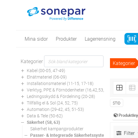
Mina sidor
Produkter
Lagerrensning
Kategorier
Kategorier
Kabel (00-05, 47-49)
Elnätmateriel (06-09)
Installationsmateriel (11-15, 17-18)
Verktyg, PPE & Förnödenheter (16,42,53,94)
Ledningsskydd & Fördelning (20-28)
Tillfällig el & Sol (24, 52, 75)
STID
Automation (29-42, 45, 51-53)
Produktlinj
Data & Tele (50-62)
Säkerhet (58, 63)
Säkerhet kampanjprodukter
Filter
Passer- & Integrerade Säkerhetssystem