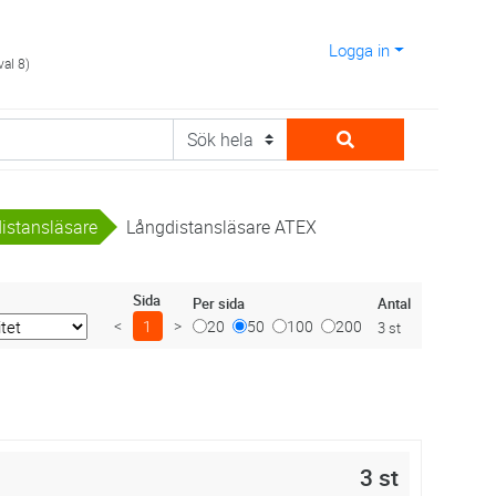
Logga in
val 8)
istansläsare
Långdistansläsare ATEX
Sida
Antal
Per sida
<
1
>
20
50
100
200
3 st
3 st