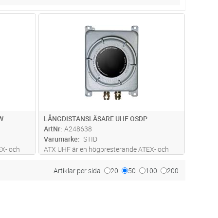
dvagn
Lägg i kundvagn
Antal
ST
W
LÅNGDISTANSLÄSARE UHF OSDP
ArtNr
A248638
Varumärke
STID
EX- och
ATX UHF är en högpresterande ATEX- och
byggd
IECEx-certifierad läsare med en inbyggd
antenn för alla dina fordons- eller
Artiklar per sida
20
50
100
200
miljöer.
föraridentifikationskrav i explosiva miljöer.
...läs mer
Det är särskilt lämpligt för (petro) k
...läs mer