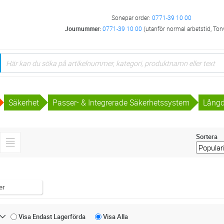
Sonepar order:
0771-39 10 00
Journummer:
0771-39 10 00
(utanför normal arbetstid, Ton
Säkerhet
Passer- & Integrerade Säkerhetssystem
Långd
Sortera
er
Visa Endast
Lagerförda
Visa
Alla