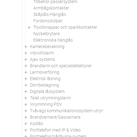
Tillbehör passersystem
Armbågskontakter
Skåplås/Hänglås
Fordonsstolpar
Tryckknappar och sparkkontakter
Nyckelbrytare
Elektroniska hänglås
Kamerabevakning
Inbrottslarm
Ajax systems
Brandlarm och specialdetektorer
Larmöverföring
Elektrisk låsning
Dörrbeslagning
Digitala låssystem
Talat utrymningslarm
Inrymmning PDV
Tvåvägs kommunikationssystem utrymningsplats
Brandvarnare/Gasvarnare
Kodlås
Porttelefon med IP & Video
Porttelefon trådburna system