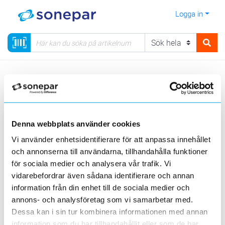
Logga in
Meny
Kategorier
Elnätmateriel
06 - Kabelskyddsystem
Tillbehör kabelskyddsrör
Denna webbplats använder cookies
Visa produkter från alla underliggande kategorier
Vi använder enhetsidentifierare för att anpassa innehållet
och annonserna till användarna, tillhandahålla funktioner
för sociala medier och analysera vår trafik. Vi
vidarebefordrar även sådana identifierare och annan
information från din enhet till de sociala medier och
annons- och analysföretag som vi samarbetar med.
Ändproppar,
ändhuvar
Ändtratt
Sjövikter
Dessa kan i sin tur kombinera informationen med annan
information som du har tillhandahållit eller som de har