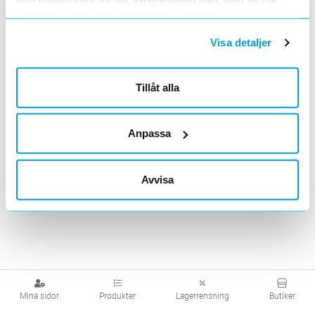
Dosor
Doslock
Dosstuts
samlat in när du har använt deras tjänster.
Visa detaljer
Tillåt alla
Tillbehör
Dosskruv
Anpassa
Visa produkter från alla underliggande kategorier
Avvisa
Mina sidor
Produkter
Lagerrensning
Butiker