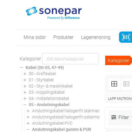
Mina sidor
Produkter
Lagerrensning
Kategorier
Kategorier
Kabel (00-05, 47-49)
00 - Kraftkabel
01 - Styrkabel
02 - Styr- & maskinkabel
03 - Kopplingskabel
04 - Installationskabel
LAPP MILTRON
05 - Anslutningskabel
Anslutningskabel halogenfri skärmad
Anslutningskabel halogenfri oskärmad
Filter
Anslutningskabel PVC
Anslutningskabel gummi & PUR