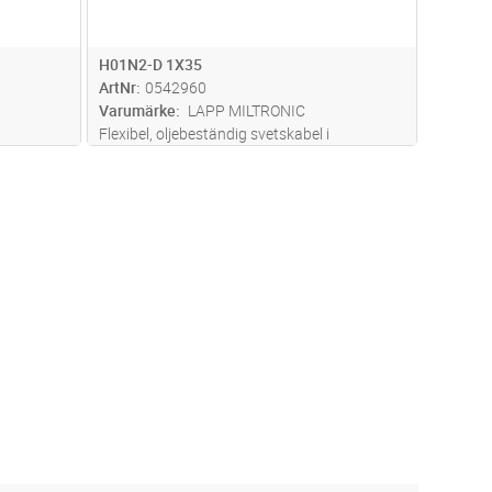
H01N2-D 1X35
ArtNr
0542960
Varumärke
LAPP MILTRONIC
Flexibel, oljebeständig svetskabel i
nstalleras
gummimaterial primärt avsedd att installeras
ol.
mellan svetsaggregat och svetspistol.
en högre
Harmoniserad enligt H01N2-D för en högre
. D
...läs
acceptans i olika Europeiska länder. D
...läs
mer