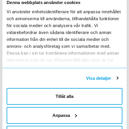
6 st
Filter
Lagerförda
Alla
Denna webbplats använder cookies
Vi använder enhetsidentifierare för att anpassa innehållet
JORDLINA CCS 50
Lägg i kundvagn
M
och annonserna till användarna, tillhandahålla funktioner
ArtNr
0622570
för sociala medier och analysera vår trafik. Vi
Varumärke
NEXANS
vidarebefordrar även sådana identifierare och annan
Jordlina för förläggning i mark.
information från din enhet till de sociala medier och
annons- och analysföretag som vi samarbetar med.
JORDLINA CCS 25
Lägg i kundvagn
M
Dessa kan i sin tur kombinera informationen med annan
ArtNr
0622550
information som du har tillhandahållit eller som de har
Varumärke
NEXANS
samlat in när du har använt deras tjänster.
Jordlina för förläggning i mark.
Visa detaljer
JORDLINA CCS 25
Lägg i kundvagn
M
ArtNr
0622555
Varumärke
NEXANS
Tillåt alla
Jordlina för förläggning i mark.
JORDLINA CCS 35
Lägg i kundvagn
M
Anpassa
ArtNr
0622560
Varumärke
NEXANS