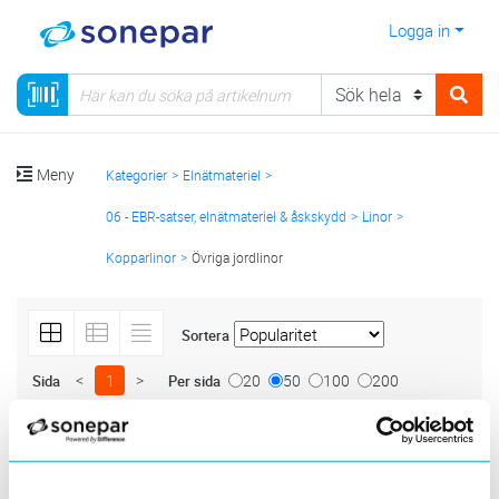
Logga in
Meny
Kategorier
Elnätmateriel
06 - EBR-satser, elnätmateriel & åskskydd
Linor
Kopparlinor
Övriga jordlinor
Sortera
<
1
>
20
50
100
200
Sida
Per sida