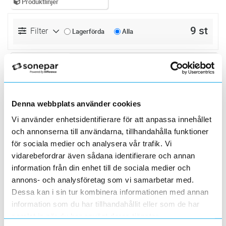
Produktlinjer
9 st
Filter
Lagerförda
Alla
LJUDTÄTNINGSSATS 40-44 DB
Lägg i kundvagn
FP
ArtNr
1163760
Varumärke
SCHNEIDER ELECTRIC
För ljudtätning vid väggenomgång av kanal.
Levereras i sats om 4 st för maximalt 4-fack.
Denna webbplats använder cookies
TÄTNINGSSTAV
Lägg i kundvagn
FP
Vi använder enhetsidentifierare för att anpassa innehållet
ArtNr
1163761
och annonserna till användarna, tillhandahålla funktioner
Varumärke
SCHNEIDER ELECTRIC
för sociala medier och analysera vår trafik. Vi
För ljudtätning vid väggenomgång av kanal.
vidarebefordrar även sådana identifierare och annan
Levereras i sats om 4 st för maximalt 4-fack.
information från din enhet till de sociala medier och
LJUDBARRIÄR L=300MM Ø30MM
Lägg i kundvagn
ST
annons- och analysföretag som vi samarbetar med.
ArtNr
1155214
Dessa kan i sin tur kombinera informationen med annan
Varumärke
HAGER
Ljudbarriär, Mineralullsfläta icke brännbar,
information som du har tillhandahållit eller som de har
Längd=300mm, ø=30mm. Dämpning ca 40
samlat in när du har använt deras tjänster.
Db.