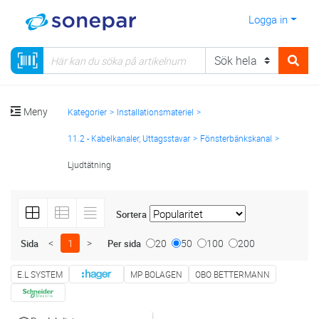
Logga in
Meny
Kategorier
Installationsmateriel
11.2 - Kabelkanaler, Uttagsstavar
Fönsterbänkskanal
Ljudtätning
Sortera
<
1
>
20
50
100
200
Sida
Per sida
E.L SYSTEM
MP BOLAGEN
OBO BETTERMANN