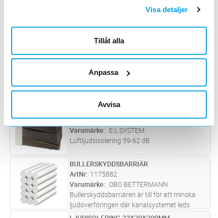
LJUDTÄTNING INSTALLATIONSSKENA
Lägg i kundvagn
ST
Visa detaljer
ArtNr
1173170
Varumärke
E.L SYSTEM
Luftljudsisolering 59-62 dB
Tillåt alla
LJUDTÄTNING COMBI
Lägg i kundvagn
ST
ArtNr
1173975
Anpassa
Varumärke
E.L SYSTEM
Luftljudsisolering 59 - 62 dB.
Avvisa
LJUDTÄTNING CONNECT
Lägg i kundvagn
ST
ArtNr
1173175
Varumärke
E.L SYSTEM
Luftljudsisolering 59-62 dB
BULLERSKYDDSBARRIÄR
Lägg i kundvagn
ST
ArtNr
1175882
Varumärke
OBO BETTERMANN
Bullerskyddsbarriären är till för att minska
ljudöverföringen där kanalsystemet leds
genom väggar mellan två kontor.
LJUDISOLERING 32X30X300MM