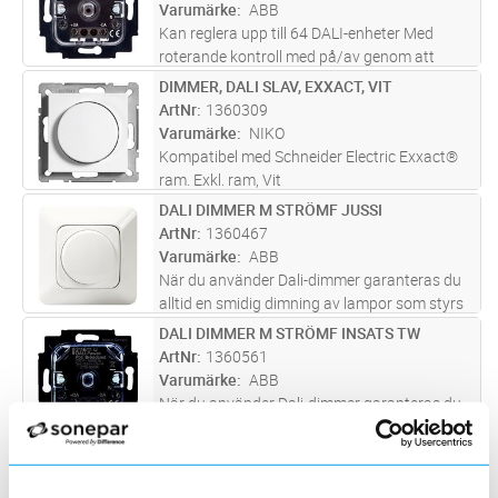
styrpunkterna. Dimmern styr ele
...läs mer
Varumärke
ABB
Kan reglera upp till 64 DALI-enheter Med
roterande kontroll med på/av genom att
trycka på vredet. Med integrerad LED-
DIMMER, DALI SLAV, EXXACT, VIT
Lägg i kundvagn
ST
belysning för orientering. Färgen på
ArtNr
1360309
orienteringsbelysningen är justerbar - 18
Varumärke
NIKO
för
...läs mer
Kompatibel med Schneider Electric Exxact®
ram. Exkl. ram, Vit
DALI DIMMER M STRÖMF JUSSI
Lägg i kundvagn
ST
ArtNr
1360467
Varumärke
ABB
När du använder Dali-dimmer garanteras du
alltid en smidig dimning av lampor som styrs
via DALI. Denna dimmer kan också justera
DALI DIMMER M STRÖMF INSATS TW
Lägg i kundvagn
ST
färgtemperaturen för DALI-enheter 8-
ArtNr
1360561
kompatibla enheter från 2700K till
...läs mer
Varumärke
ABB
När du använder Dali-dimmer garanteras du
alltid en smidig dimning av lampor som styrs
via DALI. Denna dimmer kan också justera
DIMMER DALI RENVIT
Lägg i kundvagn
ST
färgtemperaturen för DALI-enheter 8-
ArtNr
1360916
kompatibla enheter från 2700K till
...läs mer