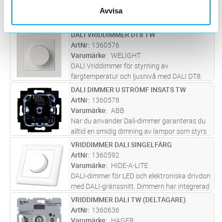
Varumärke
WELIGHT
Avvisa
DALI Vriddimmer med inbyggd
strömförsörjning för upp till 50 armaturer.
Stödjer DALI Master & Slave funktion och har
DALI VRIDDIMMER DT8 TW
Lägg i kundvagn
ST
en vridomkopplare för val av DALI grupp.
ArtNr
1360576
Kompatibel med Schneider Electric
Varumärke
WELIGHT
Exxact™
...läs mer
DALI Vriddimmer för styrning av
färgtemperatur och ljusnivå med DALI DT8.
Dimmern har inbyggd strömförsörjning för
DALI DIMMER U STRÖMF INSATS TW
Lägg i kundvagn
ST
upp till 50 armaturer. Stödjer DALI Master &
ArtNr
1360578
Slave funktion och har en vridomkopplar
...läs
Varumärke
ABB
mer
När du använder Dali-dimmer garanteras du
alltid en smidig dimning av lampor som styrs
via DALI. Denna dimmer kan också justera
VRIDDIMMER DALI SINGELFÄRG
Lägg i kundvagn
ST
färgtemperaturen för DALI-enheter 8-
ArtNr
1360592
kompatibla enheter från 2700K till
...läs mer
Varumärke
HIDE-A-LITE
DALI-dimmer för LED och elektroniska drivdon
med DALI-gränssnitt. Dimmern har integrerad
strömförsörjning, fungerar som broadcast
VRIDDIMMER DALI TW (DELTAGARE)
Lägg i kundvagn
ST
och kan styra 1-25st DALI-enheter. Upp till
ArtNr
1360636
fyra dimrar kan parallell
...läs mer
Varumärke
HAGER