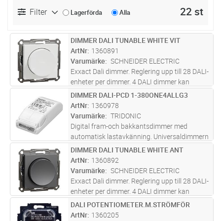
22 st
Filter
Lagerförda
Alla
DIMMER DALI TUNABLE WHITE VIT
Lägg i kundvagn
ST
ArtNr
1360891
Varumärke
SCHNEIDER ELECTRIC
Exxact Dali dimmer. Reglering upp till 28 DALI-
enheter per dimmer. 4 DALI dimmer kan
parallellkopplas för att skapa flera styrplatser.
DIMMER DALI-PCD 1-380ONE4ALLG3
Lägg i kundvagn
ST
Automatisk synkronisering mellan
ArtNr
1360978
styrpunkterna. Dimmern styr ele
...läs mer
Varumärke
TRIDONIC
Digital fram-och bakkantsdimmer med
automatisk lastavkänning. Universaldimmern
kan dimra resistiva, kapacitiva och induktiva
DIMMER DALI TUNABLE WHITE ANT
Lägg i kundvagn
ST
laster. Den kan dock inte dimra kapacitiva och
ArtNr
1360892
induktiva laster samtidigt.
...läs mer
Varumärke
SCHNEIDER ELECTRIC
Exxact Dali dimmer. Reglering upp till 28 DALI-
enheter per dimmer. 4 DALI dimmer kan
parallellkopplas för att skapa flera styrplatser.
DALI POTENTIOMETER.M.STRÖMFÖR
Lägg i kundvagn
ST
Automatisk synkronisering mellan
ArtNr
1360205