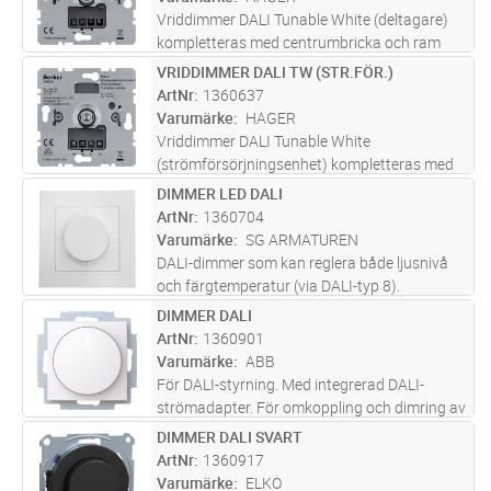
Vriddimmer DALI Tunable White (deltagare)
kompletteras med centrumbricka och ram
VRIDDIMMER DALI TW (STR.FÖR.)
Lägg i kundvagn
ST
ArtNr
1360637
Varumärke
HAGER
Vriddimmer DALI Tunable White
(strömförsörjningsenhet) kompletteras med
centrumbricka och ram
DIMMER LED DALI
Lägg i kundvagn
ST
ArtNr
1360704
Varumärke
SG ARMATUREN
DALI-dimmer som kan reglera både ljusnivå
och färgtemperatur (via DALI-typ 8).
Styrningen sker manuellt. Du ändrar
DIMMER DALI
Lägg i kundvagn
ST
färgtemperatur bara genom att dubbelklicka
ArtNr
1360901
på vredet. De 4 knapparna gör att du kan
Varumärke
ABB
...läs mer
För DALI-styrning. Med integrerad DALI-
strömadapter. För omkoppling och dimring av
upp till 64 DALI-enheter med elektroniska
DIMMER DALI SVART
Lägg i kundvagn
ST
drivdon och transformatorer med DALI-
ArtNr
1360917
gränssnitt. Med vridreglage och ON/OF
...läs
Varumärke
ELKO