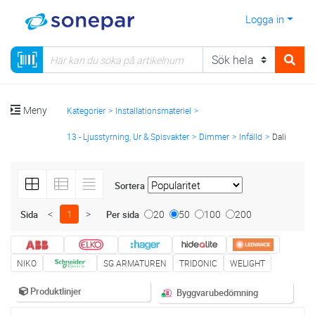
Logga in
Meny
Kategorier
Installationsmateriel
13 - Ljusstyrning, Ur & Spisvakter
Dimmer
Infälld
Dali
Sortera
<
1
>
20
50
100
200
Sida
Per sida
NIKO
SG ARMATUREN
TRIDONIC
WELIGHT
Produktlinjer
Byggvarubedömning