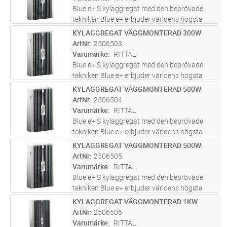
Blue e+ S kylaggregat med den beprövade
tekniken Blue e+ erbjuder världens högsta
energieffektivitet. Samtidigt sänks
KYLAGGREGAT VÄGGMONTERAD 300W
Lägg i kundvagn
ST
koldioxidavtrycket från maskiner och
ArtNr
2506503
anläggningar. Nytt utförande med många
Varumärke
RITTAL
smart
...läs mer
Blue e+ S kylaggregat med den beprövade
tekniken Blue e+ erbjuder världens högsta
energieffektivitet. Samtidigt sänks
KYLAGGREGAT VÄGGMONTERAD 500W
Lägg i kundvagn
ST
koldioxidavtrycket från maskiner och
ArtNr
2506504
anläggningar. Nytt utförande med många
Varumärke
RITTAL
smart
...läs mer
Blue e+ S kylaggregat med den beprövade
tekniken Blue e+ erbjuder världens högsta
energieffektivitet. Samtidigt sänks
KYLAGGREGAT VÄGGMONTERAD 500W
Lägg i kundvagn
ST
koldioxidavtrycket från maskiner och
ArtNr
2506505
anläggningar. Nytt utförande med många
Varumärke
RITTAL
smart
...läs mer
Blue e+ S kylaggregat med den beprövade
tekniken Blue e+ erbjuder världens högsta
energieffektivitet. Samtidigt sänks
KYLAGGREGAT VÄGGMONTERAD 1KW
Lägg i kundvagn
ST
koldioxidavtrycket från maskiner och
ArtNr
2506506
anläggningar. Nytt utförande med många
Varumärke
RITTAL