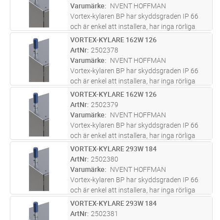
relativa luftfuktigheten i skåpet
...läs mer
Varumärke
NVENT HOFFMAN
Vortex-kylaren BP har skyddsgraden IP 66
och är enkel att installera, har inga rörliga
delar och är underhållsfri. Förutom
VORTEX-KYLARE 162W 126
Lägg i kundvagn
ST
nedkylningsfunktionen minskar den även den
ArtNr
2502378
relativa luftfuktigheten i skåpet
...läs mer
Varumärke
NVENT HOFFMAN
Vortex-kylaren BP har skyddsgraden IP 66
och är enkel att installera, har inga rörliga
delar och är underhållsfri. Förutom
VORTEX-KYLARE 162W 126
Lägg i kundvagn
ST
nedkylningsfunktionen minskar den även den
ArtNr
2502379
relativa luftfuktigheten i skåpet
...läs mer
Varumärke
NVENT HOFFMAN
Vortex-kylaren BP har skyddsgraden IP 66
och är enkel att installera, har inga rörliga
delar och är underhållsfri. Förutom
VORTEX-KYLARE 293W 184
Lägg i kundvagn
ST
nedkylningsfunktionen minskar den även den
ArtNr
2502380
relativa luftfuktigheten i skåpet
...läs mer
Varumärke
NVENT HOFFMAN
Vortex-kylaren BP har skyddsgraden IP 66
och är enkel att installera, har inga rörliga
delar och är underhållsfri. Förutom
VORTEX-KYLARE 293W 184
Lägg i kundvagn
ST
nedkylningsfunktionen minskar den även den
ArtNr
2502381