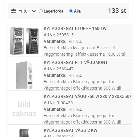
133 st
Filter
Lagerförda
Alla
KYLAGGREGAT BLUE E+ 1600 W
Lägg i kundvagn
ST
ArtNr
2505815
Varumärke
RITTAL
Energieffektiva kylaggregat Blue e+ för
väggmontering i effektklasserna 1600 W till
5500 W. genom användning av
KYLAGGREGAT RTT VÄGGMONT
Lägg i kundvagn
ST
varvtalsreglerade komponenter och Heat
ArtNr
2569447
Pipe-teknologin får du en genomsnittlig
Varumärke
RITTAL
energibe
...läs mer
Energieffektiva Blue e kylaggregat för
väggmontage i effektklasserna 300 W till
4000 W och från 1000 W med integrerad
KYLAGGREGAT VÄGG 750 W 230 V 280X550X28
Lägg i kundvagn
ST
elektrisk kondensatförångare. Finns i
ArtNr
RI00420
specialformaten "horisontell" och "inby
...läs
Varumärke
RITTAL
mer
Energieffektiva Blue e kylaggregat för
väggmontage i effektklasserna 300 W till
4000 W och från 1000 W med integrerad
KYLAGGREGAT, VÄGG 2 KW
Lägg i kundvagn
ST
elektrisk kondensatförångare. Finns i
ArtNr
2501216