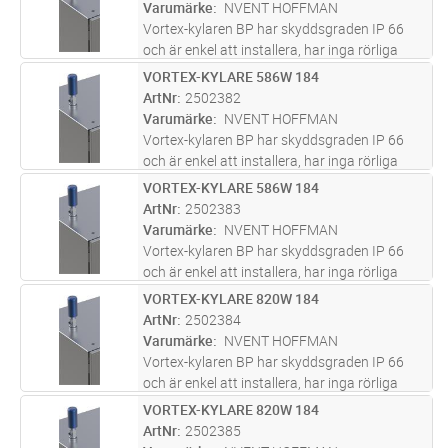
relativa luftfuktigheten i skåpet
...läs mer
Varumärke
NVENT HOFFMAN
Vortex-kylaren BP har skyddsgraden IP 66
och är enkel att installera, har inga rörliga
delar och är underhållsfri. Förutom
VORTEX-KYLARE 586W 184
Lägg i kundvagn
ST
nedkylningsfunktionen minskar den även den
ArtNr
2502382
relativa luftfuktigheten i skåpet
...läs mer
Varumärke
NVENT HOFFMAN
Vortex-kylaren BP har skyddsgraden IP 66
och är enkel att installera, har inga rörliga
delar och är underhållsfri. Förutom
VORTEX-KYLARE 586W 184
Lägg i kundvagn
ST
nedkylningsfunktionen minskar den även den
ArtNr
2502383
relativa luftfuktigheten i skåpet
...läs mer
Varumärke
NVENT HOFFMAN
Vortex-kylaren BP har skyddsgraden IP 66
och är enkel att installera, har inga rörliga
delar och är underhållsfri. Förutom
VORTEX-KYLARE 820W 184
Lägg i kundvagn
ST
nedkylningsfunktionen minskar den även den
ArtNr
2502384
relativa luftfuktigheten i skåpet
...läs mer
Varumärke
NVENT HOFFMAN
Vortex-kylaren BP har skyddsgraden IP 66
och är enkel att installera, har inga rörliga
delar och är underhållsfri. Förutom
VORTEX-KYLARE 820W 184
Lägg i kundvagn
ST
nedkylningsfunktionen minskar den även den
ArtNr
2502385
relativa luftfuktigheten i skåpet
...läs mer