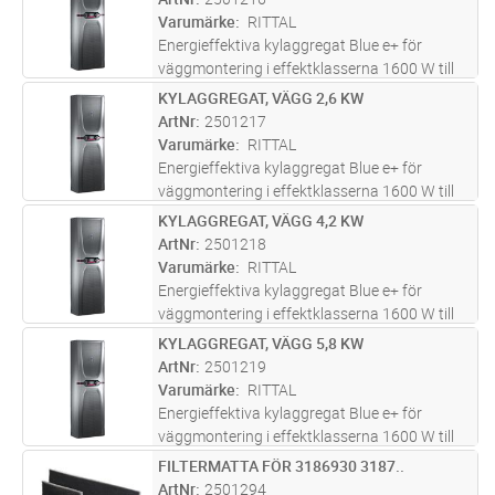
specialformaten "horisontell" och "inby
...läs
Varumärke
RITTAL
mer
Energieffektiva kylaggregat Blue e+ för
väggmontering i effektklasserna 1600 W till
5500 W. genom användning av
KYLAGGREGAT, VÄGG 2,6 KW
Lägg i kundvagn
ST
varvtalsreglerade komponenter och Heat
ArtNr
2501217
Pipe-teknologin får du en genomsnittlig
Varumärke
RITTAL
energibe
...läs mer
Energieffektiva kylaggregat Blue e+ för
väggmontering i effektklasserna 1600 W till
5500 W. genom användning av
KYLAGGREGAT, VÄGG 4,2 KW
Lägg i kundvagn
ST
varvtalsreglerade komponenter och Heat
ArtNr
2501218
Pipe-teknologin får du en genomsnittlig
Varumärke
RITTAL
energibe
...läs mer
Energieffektiva kylaggregat Blue e+ för
väggmontering i effektklasserna 1600 W till
5500 W. genom användning av
KYLAGGREGAT, VÄGG 5,8 KW
Lägg i kundvagn
ST
varvtalsreglerade komponenter och Heat
ArtNr
2501219
Pipe-teknologin får du en genomsnittlig
Varumärke
RITTAL
energibe
...läs mer
Energieffektiva kylaggregat Blue e+ för
väggmontering i effektklasserna 1600 W till
5500 W. genom användning av
FILTERMATTA FÖR 3186930 3187..
Lägg i kundvagn
FP
varvtalsreglerade komponenter och Heat
ArtNr
2501294