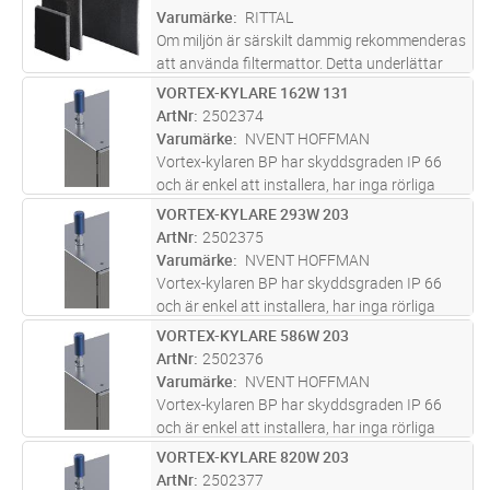
Pipe-teknologin får du en genomsnittlig
Varumärke
RITTAL
energibe
...läs mer
Om miljön är särskilt dammig rekommenderas
att använda filtermattor. Detta underlättar
rengöring av aggregaten. Beroende på
VORTEX-KYLARE 162W 131
Lägg i kundvagn
ST
nedsmutsningsgrad måste filtret bytas ut
ArtNr
2502374
regelbundet.
Varumärke
NVENT HOFFMAN
Vortex-kylaren BP har skyddsgraden IP 66
och är enkel att installera, har inga rörliga
delar och är underhållsfri. Förutom
VORTEX-KYLARE 293W 203
Lägg i kundvagn
ST
nedkylningsfunktionen minskar den även den
ArtNr
2502375
relativa luftfuktigheten i skåpet
...läs mer
Varumärke
NVENT HOFFMAN
Vortex-kylaren BP har skyddsgraden IP 66
och är enkel att installera, har inga rörliga
delar och är underhållsfri. Förutom
VORTEX-KYLARE 586W 203
Lägg i kundvagn
ST
nedkylningsfunktionen minskar den även den
ArtNr
2502376
relativa luftfuktigheten i skåpet
...läs mer
Varumärke
NVENT HOFFMAN
Vortex-kylaren BP har skyddsgraden IP 66
och är enkel att installera, har inga rörliga
delar och är underhållsfri. Förutom
VORTEX-KYLARE 820W 203
Lägg i kundvagn
ST
nedkylningsfunktionen minskar den även den
ArtNr
2502377