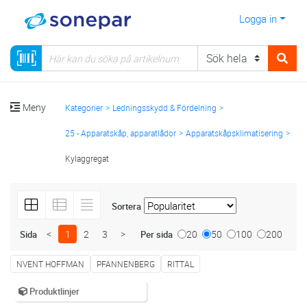
Logga in
Meny
Kategorier
Ledningsskydd & Fördelning
25 - Apparatskåp, apparatlådor
Apparatskåpsklimatisering
Kylaggregat
Sortera
<
1
2
3
>
20
50
100
200
Sida
Per sida
NVENT HOFFMAN
PFANNENBERG
RITTAL
Produktlinjer