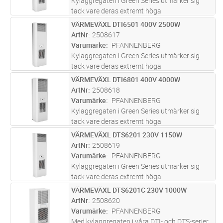
Kylaggregaten i Green Series utmärker sig
tack vare deras extremt höga
energieffektivitet och servicevänlighet.
VÄRMEVÄXL DTI6501 400V 2500W
Lägg i kundvagn
ST
Dessutom är de lätta att integrera i alla
ArtNr
2508617
system eller anläggningar tack vare deras
Varumärke
PFANNENBERG
mod
...läs mer
Kylaggregaten i Green Series utmärker sig
tack vare deras extremt höga
energieffektivitet och servicevänlighet.
VÄRMEVÄXL DTI6801 400V 4000W
Lägg i kundvagn
ST
Dessutom är de lätta att integrera i alla
ArtNr
2508618
system eller anläggningar tack vare deras
Varumärke
PFANNENBERG
mod
...läs mer
Kylaggregaten i Green Series utmärker sig
tack vare deras extremt höga
energieffektivitet och servicevänlighet.
VÄRMEVÄXL DTS6201 230V 1150W
Lägg i kundvagn
ST
Dessutom är de lätta att integrera i alla
ArtNr
2508619
system eller anläggningar tack vare deras
Varumärke
PFANNENBERG
mod
...läs mer
Kylaggregaten i Green Series utmärker sig
tack vare deras extremt höga
energieffektivitet och servicevänlighet.
VÄRMEVÄXL DTS6201C 230V 1000W
Lägg i kundvagn
ST
Dessutom är de lätta att integrera i alla
ArtNr
2508620
system eller anläggningar tack vare deras
Varumärke
PFANNENBERG
mod
...läs mer
Med kylaggregaten i våra DTI- och DTS-serier