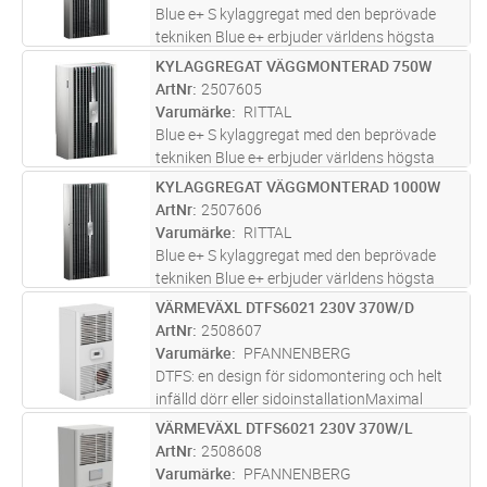
smart
...läs mer
Blue e+ S kylaggregat med den beprövade
tekniken Blue e+ erbjuder världens högsta
energieffektivitet. Samtidigt sänks
KYLAGGREGAT VÄGGMONTERAD 750W
Lägg i kundvagn
ST
koldioxidavtrycket från maskiner och
ArtNr
2507605
anläggningar. Nytt utförande med många
Varumärke
RITTAL
smart
...läs mer
Blue e+ S kylaggregat med den beprövade
tekniken Blue e+ erbjuder världens högsta
energieffektivitet. Samtidigt sänks
KYLAGGREGAT VÄGGMONTERAD 1000W
Lägg i kundvagn
ST
koldioxidavtrycket från maskiner och
ArtNr
2507606
anläggningar. Nytt utförande med många
Varumärke
RITTAL
smart
...läs mer
Blue e+ S kylaggregat med den beprövade
tekniken Blue e+ erbjuder världens högsta
energieffektivitet. Samtidigt sänks
VÄRMEVÄXL DTFS6021 230V 370W/D
Lägg i kundvagn
ST
koldioxidavtrycket från maskiner och
ArtNr
2508607
anläggningar. Nytt utförande med många
Varumärke
PFANNENBERG
smart
...läs mer
DTFS: en design för sidomontering och helt
infälld dörr eller sidoinstallationMaximal
energieffektivitet för betydande
VÄRMEVÄXL DTFS6021 230V 370W/L
Lägg i kundvagn
ST
energibesparingar och minskade
ArtNr
2508608
driftkostnaderEnergisparlägen ingår som
Varumärke
PFANNENBERG