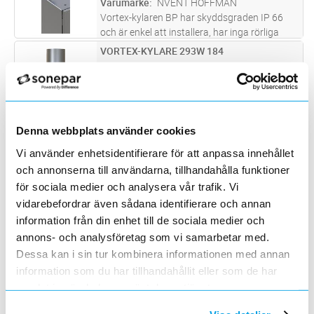
Varumärke
NVENT HOFFMAN
Vortex-kylaren BP har skyddsgraden IP 66
och är enkel att installera, har inga rörliga
delar och är underhållsfri. Förutom
VORTEX-KYLARE 293W 184
Lägg i kundvagn
ST
nedkylningsfunktionen minskar den även den
ArtNr
2502977
relativa luftfuktigheten i skåpet
...läs mer
Varumärke
NVENT HOFFMAN
Vortex-kylaren HT för höga temperaturer har
skyddsgraden IP 66 och är enkel att installera,
har inga rörliga delar och är underhållsfri.
VORTEX-KYLARE 293W 184
Denna webbplats använder cookies
Lägg i kundvagn
ST
Förutom nedkylningsfunktionen minskar den
ArtNr
2502978
Vi använder enhetsidentifierare för att anpassa innehållet
även den relativa lu
...läs mer
Varumärke
NVENT HOFFMAN
och annonserna till användarna, tillhandahålla funktioner
Vortex-kylaren HT för höga temperaturer har
för sociala medier och analysera vår trafik. Vi
skyddsgraden IP 66 och är enkel att installera,
har inga rörliga delar och är underhållsfri.
vidarebefordrar även sådana identifierare och annan
VORTEX-KYLARE 586W 184
Lägg i kundvagn
ST
Förutom nedkylningsfunktionen minskar den
information från din enhet till de sociala medier och
ArtNr
2502979
även den relativa lu
...läs mer
Varumärke
NVENT HOFFMAN
annons- och analysföretag som vi samarbetar med.
Vortex-kylaren HT för höga temperaturer har
Dessa kan i sin tur kombinera informationen med annan
skyddsgraden IP 66 och är enkel att installera,
information som du har tillhandahållit eller som de har
har inga rörliga delar och är underhållsfri.
VORTEX-KYLARE 586W 184
Lägg i kundvagn
ST
samlat in när du har använt deras tjänster.
Förutom nedkylningsfunktionen minskar den
ArtNr
2502980
även den relativa lu
...läs mer
Varumärke
NVENT HOFFMAN