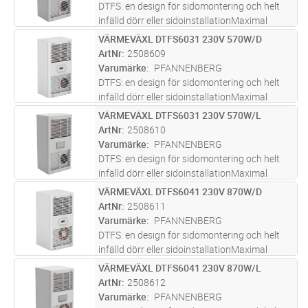
standard
...läs mer
DTFS: en design för sidomontering och helt
infälld dörr eller sidoinstallationMaximal
energieffektivitet för betydande
VÄRMEVÄXL DTFS6031 230V 570W/D
Lägg i kundvagn
ST
energibesparingar och minskade
ArtNr
2508609
driftkostnaderEnergisparlägen ingår som
Varumärke
PFANNENBERG
standard
...läs mer
DTFS: en design för sidomontering och helt
infälld dörr eller sidoinstallationMaximal
energieffektivitet för betydande
VÄRMEVÄXL DTFS6031 230V 570W/L
Lägg i kundvagn
ST
energibesparingar och minskade
ArtNr
2508610
driftkostnaderEnergisparlägen ingår som
Varumärke
PFANNENBERG
standard
...läs mer
DTFS: en design för sidomontering och helt
infälld dörr eller sidoinstallationMaximal
energieffektivitet för betydande
VÄRMEVÄXL DTFS6041 230V 870W/D
Lägg i kundvagn
ST
energibesparingar och minskade
ArtNr
2508611
driftkostnaderEnergisparlägen ingår som
Varumärke
PFANNENBERG
standard
...läs mer
DTFS: en design för sidomontering och helt
infälld dörr eller sidoinstallationMaximal
energieffektivitet för betydande
VÄRMEVÄXL DTFS6041 230V 870W/L
Lägg i kundvagn
ST
energibesparingar och minskade
ArtNr
2508612
driftkostnaderEnergisparlägen ingår som
Varumärke
PFANNENBERG
standard
...läs mer