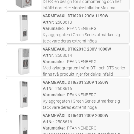
DTFS: en design för sidomontering och helt
infälld dörr eller sidoinstallationMaximal
energieffektivitet för betydande
VÄRMEVÄXL DTI6201 230V 1150W
Lägg i kundvagn
ST
energibesparingar och minskade
ArtNr
2508613
driftkostnaderEnergisparlägen ingår som
Varumärke
PFANNENBERG
standard
...läs mer
Kylaggregaten i Green Series utmärker sig
tack vare deras extremt höga
energieffektivitet och servicevänlighet.
VÄRMEVÄXL DTI6201C 230V 1000W
Lägg i kundvagn
ST
Dessutom är de lätta att integrera i alla
ArtNr
2508614
system eller anläggningar tack vare deras
Varumärke
PFANNENBERG
mod
...läs mer
Med kylaggregaten i våra DTI- och DTS-serier
finns två produktlinjer för delvis infälld
sidomontering (DTI) respektive sidomontering
VÄRMEVÄXL DTI6301 230V 1550W
Lägg i kundvagn
ST
(DTS) tillgängliga för alla kapslingsstorlekar.
ArtNr
2508615
De är särskilt ene
...läs mer
Varumärke
PFANNENBERG
Kylaggregaten i Green Series utmärker sig
tack vare deras extremt höga
energieffektivitet och servicevänlighet.
VÄRMEVÄXL DTI6401 230V 2000W
Lägg i kundvagn
ST
Dessutom är de lätta att integrera i alla
ArtNr
2508616
system eller anläggningar tack vare deras
Varumärke
PFANNENBERG
mod
...läs mer