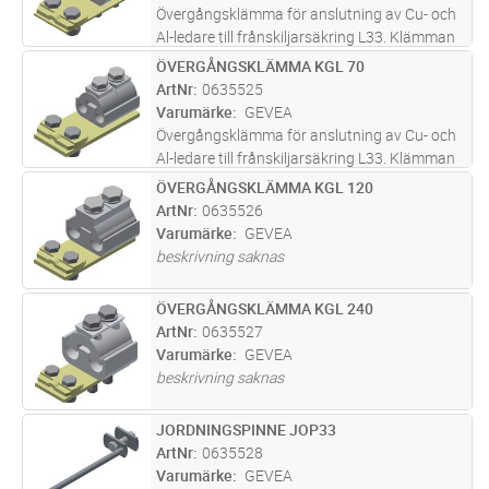
Övergångsklämma för anslutning av Cu- och
Al-ledare till frånskiljarsäkring L33. Klämman
består av en Cu- alt. Al-klämma på en skena
ÖVERGÅNGSKLÄMMA KGL 70
Lägg i kundvagn
ST
av förnicklad koppar. Levereras infettad och
ArtNr
0635525
klar för montering di
...läs mer
Varumärke
GEVEA
Övergångsklämma för anslutning av Cu- och
Al-ledare till frånskiljarsäkring L33. Klämman
består av en Cu- alt. Al-klämma på en skena
ÖVERGÅNGSKLÄMMA KGL 120
Lägg i kundvagn
ST
av förnicklad koppar. Levereras infettad och
ArtNr
0635526
klar för montering di
...läs mer
Varumärke
GEVEA
beskrivning saknas
ÖVERGÅNGSKLÄMMA KGL 240
Lägg i kundvagn
ST
ArtNr
0635527
Varumärke
GEVEA
beskrivning saknas
JORDNINGSPINNE JOP33
Lägg i kundvagn
ST
ArtNr
0635528
Varumärke
GEVEA