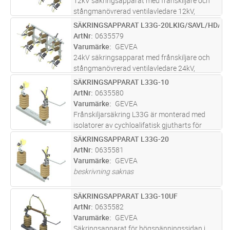
12kV säkringsapparat med frånskiljare och
stångmanövrerad ventilavledare 12kV,
monterad på Bertilregel. Levereras
SÄKRINGSAPPARAT L33G-20LKIG/SAVL/HDA2
Lägg i kundvagn
ST
fabriksmontard och injusterad som trepolig
ArtNr
0635579
enhet med manöverstång. Inklusive flexi
...läs
Varumärke
GEVEA
mer
24kV säkringsapparat med frånskiljare och
stångmanövrerad ventilavledare 24kV,
monterad på Bertilregel. Levereras
SÄKRINGSAPPARAT L33G-10
Lägg i kundvagn
ST
fabriksmontard och injusterad som trepolig
ArtNr
0635580
enhet med manöverstång. Inklusive flexi
...läs
Varumärke
GEVEA
mer
Frånskiljarsäkring L33G är monterad med
isolatorer av cychloalifatisk gjutharts för
utomhusbruk. Gjuthartsens fördelar är låg
SÄKRINGSAPPARAT L33G-20
Lägg i kundvagn
ST
vikt och okänslig mot oöm hantering.
ArtNr
0635581
Frånskiljarsäkring typ L33G finns i
...läs mer
Varumärke
GEVEA
beskrivning saknas
SÄKRINGSAPPARAT L33G-10UF
Lägg i kundvagn
ST
ArtNr
0635582
Varumärke
GEVEA
Säkringsapparat för högspänningssidan i