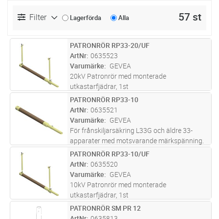
57 st
Filter
Lagerförda
Alla
PATRONRÖR RP33-20/UF
Lägg i kundvagn
ST
ArtNr
0635523
Varumärke
GEVEA
20kV Patronrör med monterade
utkastarfjädrar, 1st
PATRONRÖR RP33-10
Lägg i kundvagn
ST
ArtNr
0635521
Varumärke
GEVEA
För frånskiljarsäkring L33G och äldre 33-
apparater med motsvarande märkspänning.
Patronröret ingår i leveranser med
PATRONRÖR RP33-10/UF
Lägg i kundvagn
ST
säkringsapparater.
ArtNr
0635520
Varumärke
GEVEA
10kV Patronrör med monterade
utkastarfjädrar, 1st
PATRONRÖR SM PR 12
Lägg i kundvagn
ST
ArtNr
0635813