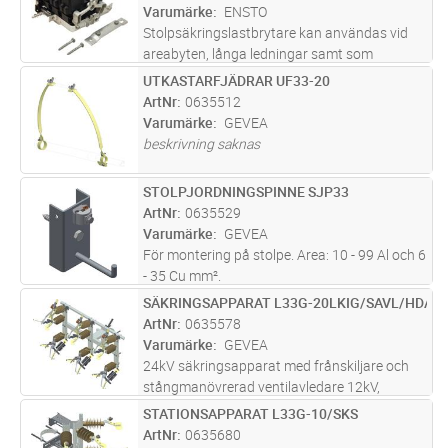
Varumärke
ENSTO
Stolpsäkringslastbrytare kan användas vid
areabyten, långa ledningar samt som
avsäkring i stolpstationer istället för
UTKASTARFJÄDRAR UF33-20
Lägg i kundvagn
PR
fördelningsskåp. Brytaren har separata
ArtNr
0635512
plastkåpor för inkommande och utgående
Varumärke
GEVEA
led
...läs mer
beskrivning saknas
STOLPJORDNINGSPINNE SJP33
Lägg i kundvagn
ST
ArtNr
0635529
Varumärke
GEVEA
För montering på stolpe. Area: 10 - 99 Al och 6
- 35 Cu mm².
SÄKRINGSAPPARAT L33G-20LKIG/SAVL/HDA1
Lägg i kundvagn
ST
ArtNr
0635578
Varumärke
GEVEA
24kV säkringsapparat med frånskiljare och
stångmanövrerad ventilavledare 12kV,
monterad på Bertilregel. Levereras
STATIONSAPPARAT L33G-10/SKS
Lägg i kundvagn
ST
fabriksmontard och injusterad som trepolig
ArtNr
0635680