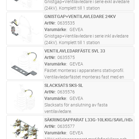
Gnistgap+Ventilavledare i serie exkl avledare
(24kV). Komplett till 1 station
GNISTGAP+VENTILAVLEDARE 24KV
Lägg i kundvagn
FP
ArtNr
0635535
Varumärke
GEVEA
Gnistgap+Ventilavledare i serie inkl avledare
(24kV). Komplett till 1 station
VENTILAVLEDARFÄSTE SVL 33
Lägg i kundvagn
FP
ArtNr
0635575
Varumärke
GEVEA
Fästet monteras i apparatens stativprofil.
Ventilavledarfästet monteras fast med en
skruv i apparatstativets löphål. Apparatens
SLACKSATS SKS-SL
Lägg i kundvagn
FP
isolatorskruvar behöver inte låssas vid
ArtNr
0635576
montering av ventilavledarfäste
...läs mer
Varumärke
GEVEA
Slacksats för anslutning av fasta
ventilavledare.
SÄKRINGSAPPARAT L33G-10LKIG/SAVL/HDA1
Lägg i kundvagn
ST
ArtNr
0635577
Varumärke
GEVEA