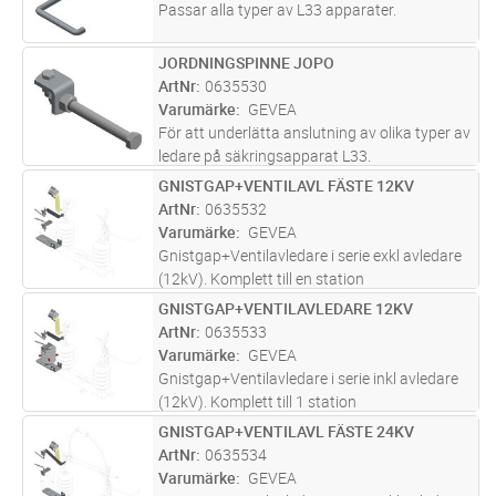
Passar alla typer av L33 apparater.
JORDNINGSPINNE JOPO
Lägg i kundvagn
FP
ArtNr
0635530
Varumärke
GEVEA
För att underlätta anslutning av olika typer av
ledare på säkringsapparat L33.
Jordningspinne JOPO för arbetsjordning på
GNISTGAP+VENTILAVL FÄSTE 12KV
Lägg i kundvagn
FP
ovansidan av säkringsapparater.
ArtNr
0635532
Varumärke
GEVEA
Gnistgap+Ventilavledare i serie exkl avledare
(12kV). Komplett till en station
GNISTGAP+VENTILAVLEDARE 12KV
Lägg i kundvagn
FP
ArtNr
0635533
Varumärke
GEVEA
Gnistgap+Ventilavledare i serie inkl avledare
(12kV). Komplett till 1 station
GNISTGAP+VENTILAVL FÄSTE 24KV
Lägg i kundvagn
FP
ArtNr
0635534
Varumärke
GEVEA