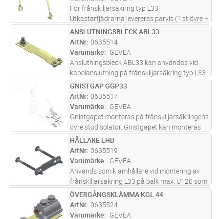
För frånskiljarsäkring typ L33
Utkastarfjädrarna levereras parvis (1 st övre +
1 st nedre) för montering på det ordinarie
ANSLUTNINGSBLECK ABL33
Lägg i kundvagn
ST
patronröret (patronrör ingår ej). Smältmetall
ArtNr
0635514
typ TG ansluts mellan fjädrarna
...läs mer
Varumärke
GEVEA
Anslutningsbleck ABL33 kan användas vid
kabelanslutning på frånskiljarsäkring typ L33.
ABL33 förlänger ned anslutningspunkten för
GNISTGAP GGP33
Lägg i kundvagn
ST
kabelavslutet ifrån apparatens normala
ArtNr
0635517
anslutningsfana. Vid användand
...läs mer
Varumärke
GEVEA
Gnistgapet monteras på frånskiljarsäkringens
övre stödisolator. Gnistgapet kan monteras
på både L33-10 och L33-20. Gnistgapet
HÅLLARE LHB
Lägg i kundvagn
ST
passar även frånskiljarsäkringar monterade
ArtNr
0635519
både med porslinsisolatorer oc
...läs mer
Varumärke
GEVEA
Används som klämhållare vid montering av
frånskiljarsäkring L33 på balk max. U120 som
saknar fästhål.
ÖVERGÅNGSKLÄMMA KGL 44
Lägg i kundvagn
ST
ArtNr
0635524
Varumärke
GEVEA