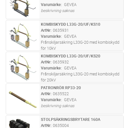
Varumärke
GEVEA
beskrivning saknas
KOMBISKYDD L33G-20/UF/KS10
Lägg i kundvagn
ST
ArtNr
0635931
Varumärke
GEVEA
Frånskiljarsäkring L33G-20 med kombiskydd
för 10kV
KOMBISKYDD L33G-20/UF/KS20
Lägg i kundvagn
ST
ArtNr
0635932
Varumärke
GEVEA
Frånskiljarsäkring L33G-20 med kombiskydd
för 20kV
PATRONRÖR RP33-20
Lägg i kundvagn
ST
ArtNr
0635522
Varumärke
GEVEA
beskrivning saknas
STOLPSÄKRINGSBRYTARE 160A
Lägg i kundvagn
ST
ArtNr
0635004