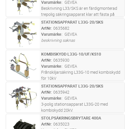
enhet med manöverstång. Inklusive flexi
...läs
Varumärke
GEVEA
mer
Beskrivning L33/SKS är en färdigmonterad
trepolig säkringsapparat klar att fästa på
stolpen. Infästningen mot stolpen sker med
STATIONSAPPARAT L33G-20/SKS
Lägg i kundvagn
ST
en kompakt smideskonstruktion (SKS). Då
ArtNr
0635682
hela apparaten levereras färdigm
...läs mer
Varumärke
GEVEA
beskrivning saknas
KOMBISKYDD L33G-10/UF/KS10
Lägg i kundvagn
ST
ArtNr
0635930
Varumärke
GEVEA
Frånskiljarsäkring L33G-10 med kombiskydd
för 10kV
STATIONSAPPARAT L33G-20/SKS
Lägg i kundvagn
ST
ArtNr
0635942
Varumärke
GEVEA
3-polig stationsapparat L33G-20 med
kombiskydd 20kV.
STOLPSÄKRINGSBRYTARE 400A
Lägg i kundvagn
ST
ArtNr
0635023