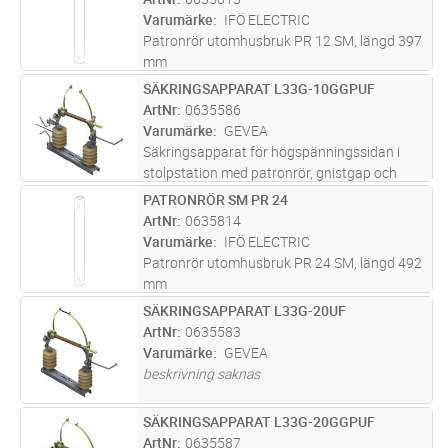
Varumärke
IFÖ ELECTRIC
Patronrör utomhusbruk PR 12 SM, längd 397
mm
SÄKRINGSAPPARAT L33G-10GGPUF
Lägg i kundvagn
ST
ArtNr
0635586
Varumärke
GEVEA
Säkringsapparat för högspänningssidan i
stolpstation med patronrör, gnistgap och
utkastarfjädrar. Används som
PATRONRÖR SM PR 24
Lägg i kundvagn
ST
kortslutningsskydd. Med isolatorer av
ArtNr
0635814
gjutharts monterade på fästbalk. Balken har
Varumärke
IFÖ ELECTRIC
fyra fä
...läs mer
Patronrör utomhusbruk PR 24 SM, längd 492
mm
SÄKRINGSAPPARAT L33G-20UF
Lägg i kundvagn
ST
ArtNr
0635583
Varumärke
GEVEA
beskrivning saknas
SÄKRINGSAPPARAT L33G-20GGPUF
Lägg i kundvagn
ST
ArtNr
0635587