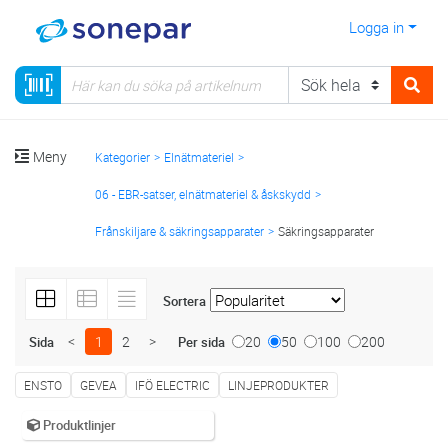
Logga in
Meny
Kategorier
Elnätmateriel
06 - EBR-satser, elnätmateriel & åskskydd
Frånskiljare & säkringsapparater
Säkringsapparater
Sortera
<
1
2
>
20
50
100
200
Sida
Per sida
ENSTO
GEVEA
IFÖ ELECTRIC
LINJEPRODUKTER
Produktlinjer