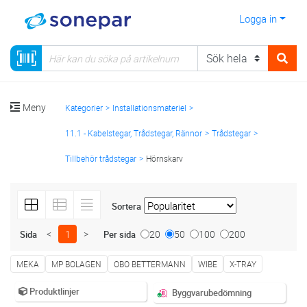
Logga in
Meny
Kategorier
Installationsmateriel
11.1 - Kabelstegar, Trådstegar, Rännor
Trådstegar
Tillbehör trådstegar
Hörnskarv
Sortera
<
1
>
20
50
100
200
Sida
Per sida
MEKA
MP BOLAGEN
OBO BETTERMANN
WIBE
X-TRAY
Produktlinjer
Byggvarubedömning