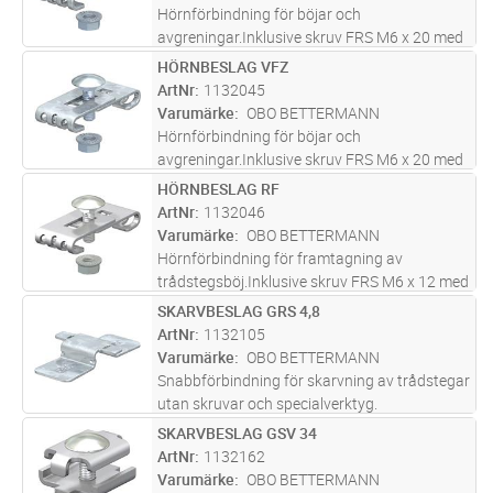
Hörnförbindning för böjar och
avgreningar.Inklusive skruv FRS M6 x 20 med
kombimutter.
HÖRNBESLAG VFZ
Lägg i kundvagn
ST
ArtNr
1132045
Varumärke
OBO BETTERMANN
Hörnförbindning för böjar och
avgreningar.Inklusive skruv FRS M6 x 20 med
kombimutter.
HÖRNBESLAG RF
Lägg i kundvagn
ST
ArtNr
1132046
Varumärke
OBO BETTERMANN
Hörnförbindning för framtagning av
trådstegsböj.Inklusive skruv FRS M6 x 12 med
kombimutter.
SKARVBESLAG GRS 4,8
Lägg i kundvagn
ST
ArtNr
1132105
Varumärke
OBO BETTERMANN
Snabbförbindning för skarvning av trådstegar
utan skruvar och specialverktyg.
SKARVBESLAG GSV 34
Lägg i kundvagn
ST
ArtNr
1132162
Varumärke
OBO BETTERMANN