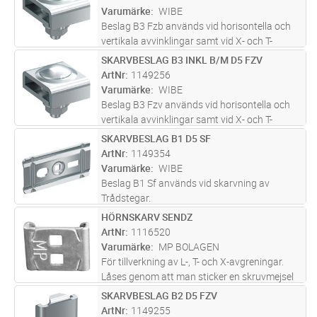
Varumärke
WIBE
Beslag B3 Fzb används vid horisontella och
vertikala avvinklingar samt vid X- och T-
avgreningar.
SKARVBESLAG B3 INKL B/M D5 FZV
Lägg i kundvagn
ST
ArtNr
1149256
Varumärke
WIBE
Beslag B3 Fzv används vid horisontella och
vertikala avvinklingar samt vid X- och T-
avgreningar.
SKARVBESLAG B1 D5 SF
Lägg i kundvagn
ST
ArtNr
1149354
Varumärke
WIBE
Beslag B1 Sf används vid skarvning av
Trådstegar.
HÖRNSKARV SENDZ
Lägg i kundvagn
ST
ArtNr
1116520
Varumärke
MP BOLAGEN
För tillverkning av L-, T- och X-avgreningar.
Låses genom att man sticker en skruvmejsel
genom ett av hålen och bockar in tungan
SKARVBESLAG B2 D5 FZV
Lägg i kundvagn
ST
mellan stegens trådar.
ArtNr
1149255