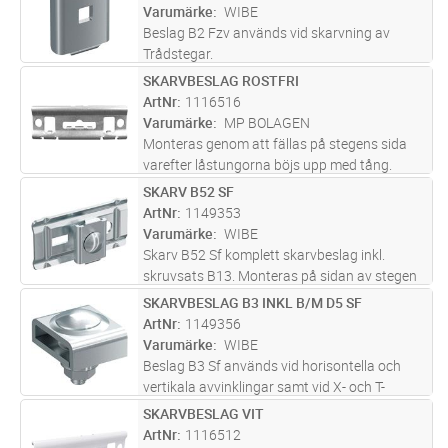
Varumärke
WIBE
Beslag B2 Fzv används vid skarvning av
Trådstegar.
SKARVBESLAG ROSTFRI
Lägg i kundvagn
ST
ArtNr
1116516
Varumärke
MP BOLAGEN
Monteras genom att fällas på stegens sida
varefter låstungorna böjs upp med tång.
Skarven kan vid behov låsas med MP-
SKARV B52 SF
Lägg i kundvagn
ST
monteringsskruv.
ArtNr
1149353
Varumärke
WIBE
Skarv B52 Sf komplett skarvbeslag inkl.
skruvsats B13. Monteras på sidan av stegen
SKARVBESLAG B3 INKL B/M D5 SF
Lägg i kundvagn
ST
ArtNr
1149356
Varumärke
WIBE
Beslag B3 Sf används vid horisontella och
vertikala avvinklingar samt vid X- och T-
avgreningar.
SKARVBESLAG VIT
Lägg i kundvagn
ST
ArtNr
1116512