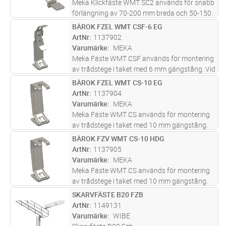
Meka Klickfäste WMT SC2 används för snabb
förlängning av 70-200 mm breda och 50-150
mm trådstegar. Installation görs på båda
BÄROK FZEL WMT CSF-6 EG
Lägg i kundvagn
ST
sidor av trådstegen. Korrekt installerade
ArtNr
1137902
beslag skapar en tillräcklig ele
...läs mer
Varumärke
MEKA
Meka Fäste WMT CSF används för montering
av trådstege i taket med 6 mm gängstång. Vid
användning av WMT CSF är höjdjusteringen
BÄROK FZEL WMT CS-10 EG
Lägg i kundvagn
ST
av stegarna snabb och enkel genom att böja
ArtNr
1137904
stålbygeln med fingrarna och
...läs mer
Varumärke
MEKA
Meka Fäste WMT CS används för montering
av trådstege i taket med 10 mm gängstång.
Om gängstången är mindre måste lämpliga
BÄROK FZV WMT CS-10 HDG
Lägg i kundvagn
ST
brickor och muttrar användas.
ArtNr
1137905
Justeringsområdet för WMT CS är ~ 50 mm.
Varumärke
MEKA
Trådst
...läs mer
Meka Fäste WMT CS används för montering
av trådstege i taket med 10 mm gängstång.
Om gängstången är mindre måste lämpliga
SKARVFÄSTE B20 FZB
Lägg i kundvagn
ST
brickor och muttrar användas.
ArtNr
1149131
Justeringsområdet för WMT CS är ~ 50 mm.
Varumärke
WIBE
Trådst
...läs mer