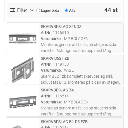
44 st
Filter
Lagerförda
Alla
SKARVBESLAG SENDZ
Lägg i kundvagn
ST
ArtNr
1116510
Varumärke
MP BOLAGEN
Monteras genom att fällas på stegens sida
varefter låstungorna böjs upp med tång.
Skarven kan vid behov låsas med MP-
SKARV B52 FZB
Lägg i kundvagn
ST
monteringsskruv.
ArtNr
1149153
Varumärke
WIBE
Skarv B52 Fzb komplett skarvbeslag inkl.
skruvsats B13. Monteras på sidan av stegen.
SKARVBESLAG Z4
Lägg i kundvagn
ST
ArtNr
1116514
Varumärke
MP BOLAGEN
Monteras genom att fällas på stegens sida
varefter låstungorna böjs upp med tång.
Skarven kan vid behov låsas med MP-
SKARVBESLAG B1 D5 FZB
Lägg i kundvagn
ST
monteringsskruv.Kan endast användas på Z4
ArtNr
1149154