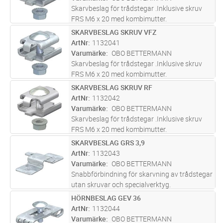
Skarvbeslag för trådstegar .Inklusive skruv
FRS M6 x 20 med kombimutter.
SKARVBESLAG SKRUV VFZ
Lägg i kundvagn
ST
ArtNr
1132041
Varumärke
OBO BETTERMANN
Skarvbeslag för trådstegar .Inklusive skruv
FRS M6 x 20 med kombimutter.
SKARVBESLAG SKRUV RF
Lägg i kundvagn
ST
ArtNr
1132042
Varumärke
OBO BETTERMANN
Skarvbeslag för trådstegar .Inklusive skruv
FRS M6 x 20 med kombimutter.
SKARVBESLAG GRS 3,9
Lägg i kundvagn
ST
ArtNr
1132043
Varumärke
OBO BETTERMANN
Snabbförbindning för skarvning av trådstegar
utan skruvar och specialverktyg.
HÖRNBESLAG GEV 36
Lägg i kundvagn
ST
ArtNr
1132044
Varumärke
OBO BETTERMANN