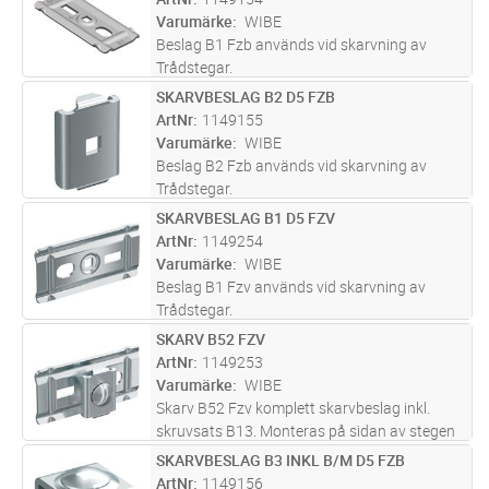
trådstegar.
Varumärke
WIBE
Beslag B1 Fzb används vid skarvning av
Trådstegar.
SKARVBESLAG B2 D5 FZB
Lägg i kundvagn
ST
ArtNr
1149155
Varumärke
WIBE
Beslag B2 Fzb används vid skarvning av
Trådstegar.
SKARVBESLAG B1 D5 FZV
Lägg i kundvagn
ST
ArtNr
1149254
Varumärke
WIBE
Beslag B1 Fzv används vid skarvning av
Trådstegar.
SKARV B52 FZV
Lägg i kundvagn
ST
ArtNr
1149253
Varumärke
WIBE
Skarv B52 Fzv komplett skarvbeslag inkl.
skruvsats B13. Monteras på sidan av stegen
SKARVBESLAG B3 INKL B/M D5 FZB
Lägg i kundvagn
ST
ArtNr
1149156