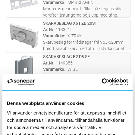
Varumärke
MP BOLAGEN
Monteras genom att fällas på stegens sida
varefter låstungorna böjs upp med tång.
Skarven kan vid behov låsas med MP-
SKARVBESLAG X5 FZB 20ST
Lägg i kundvagn
FP
monteringsskruv.
ArtNr
1133215
Varumärke
X-TRAY
Skarvbeslag för trådstegar från 53-620mm
bredd, snabbskarv med otrolig styrka gör att
man får marknadens längsta konsolavstånd.
SKARVBESLAG B2 D5 SF
Lägg i kundvagn
ST
Endast ett beslag gör att den är enkel att
ArtNr
1149355
installera och med fyrkantsh
...läs mer
Varumärke
WIBE
Beslag B2 Sf används vid skarvning av
Trådstegar.
HÖRNSKARV ROSTFRI
Lägg i kundvagn
ST
ArtNr
1116526
Varumärke
MP BOLAGEN
Denna webbplats använder cookies
För tillverkning av L-, T- och X-avgreningar.
Vi använder enhetsidentifierare för att anpassa innehållet
Låses genom att man sticker en skruvmejsel
och annonserna till användarna, tillhandahålla funktioner
genom ett av hålen och bockar in tungan
SKARVFÄSTE B20 SF
Lägg i kundvagn
ST
för sociala medier och analysera vår trafik. Vi
mellan stegens trådar.
ArtNr
1149331
vidarebefordrar även sådana identifierare och annan