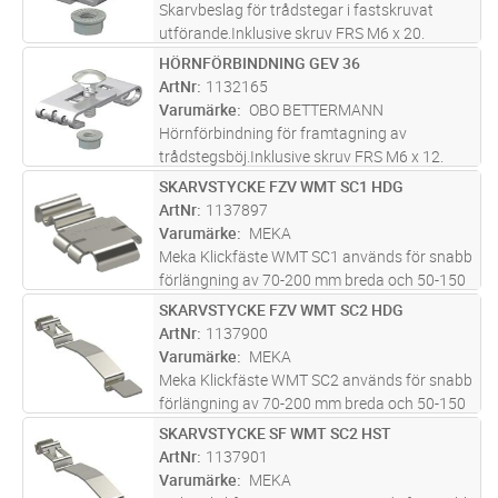
Skarvbeslag för trådstegar i fastskruvat
utförande.Inklusive skruv FRS M6 x 20.
HÖRNFÖRBINDNING GEV 36
Lägg i kundvagn
ST
ArtNr
1132165
Varumärke
OBO BETTERMANN
Hörnförbindning för framtagning av
trådstegsböj.Inklusive skruv FRS M6 x 12.
SKARVSTYCKE FZV WMT SC1 HDG
Lägg i kundvagn
ST
ArtNr
1137897
Varumärke
MEKA
Meka Klickfäste WMT SC1 används för snabb
förlängning av 70-200 mm breda och 50-150
mm trådstegar. Installation görs på botten av
SKARVSTYCKE FZV WMT SC2 HDG
Lägg i kundvagn
ST
trådstegen. Korrekt installerade beslag
ArtNr
1137900
skapar en tillräcklig elektri
...läs mer
Varumärke
MEKA
Meka Klickfäste WMT SC2 används för snabb
förlängning av 70-200 mm breda och 50-150
mm trådstegar. Installation görs på båda
SKARVSTYCKE SF WMT SC2 HST
Lägg i kundvagn
ST
sidor av trådstegen. Korrekt installerade
ArtNr
1137901
beslag skapar en tillräcklig ele
...läs mer
Varumärke
MEKA