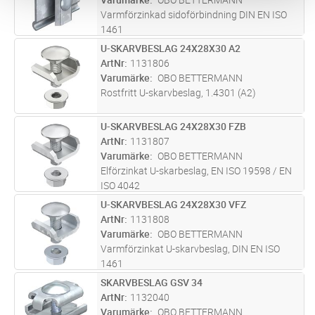
Varmförzinkad sidoförbindning DIN EN ISO
1461
U-SKARVBESLAG 24X28X30 A2
Lägg i kundvagn
ST
ArtNr
1131806
Varumärke
OBO BETTERMANN
Rostfritt U-skarvbeslag, 1.4301 (A2)
U-SKARVBESLAG 24X28X30 FZB
Lägg i kundvagn
ST
ArtNr
1131807
Varumärke
OBO BETTERMANN
Elförzinkat U-skarbeslag, EN ISO 19598 / EN
ISO 4042
U-SKARVBESLAG 24X28X30 VFZ
Lägg i kundvagn
ST
ArtNr
1131808
Varumärke
OBO BETTERMANN
Varmförzinkat U-skarvbeslag, DIN EN ISO
1461
SKARVBESLAG GSV 34
Lägg i kundvagn
ST
ArtNr
1132040
Varumärke
OBO BETTERMANN