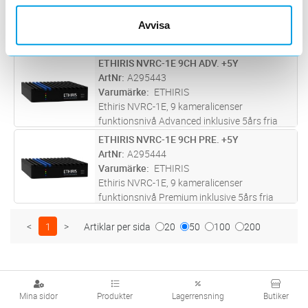
ArtNr
A295442
kameror, se Ethiris VMS kameralicens
...läs
Varumärke
ETHIRIS
Avvisa
mer
Ethiris NVRC-1E, 9 kameralicenser
funktionsnivå Extended inklusive 5års fria
uppdateringar. Kameralicenserna i NVRC-1E
ETHIRIS NVRC-1E 9CH ADV. +5Y
Lägg i kundvagn
ST
enheten kan enkelt utökas med stöd för flera
ArtNr
A295443
kameror, se Ethiris VMS camera li
...läs mer
Varumärke
ETHIRIS
Ethiris NVRC-1E, 9 kameralicenser
funktionsnivå Advanced inklusive 5års fria
uppdateringar. Kameralicenserna i NVRC-1E
ETHIRIS NVRC-1E 9CH PRE. +5Y
Lägg i kundvagn
ST
enheten kan enkelt utökas med stöd för flera
ArtNr
A295444
kameror, se Ethiris VMS camera li
...läs mer
Varumärke
ETHIRIS
Ethiris NVRC-1E, 9 kameralicenser
funktionsnivå Premium inklusive 5års fria
uppdateringar. Kameralicenserna i NVRC-1E
enheten kan enkelt utökas med stöd för flera
<
1
>
Artiklar per sida
20
50
100
200
kameror, se Ethiris VMS camera lic
...läs mer
Mina sidor
Produkter
Lagerrensning
Butiker