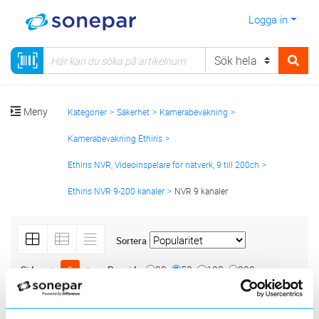
Logga in
Meny
Kategorier
Säkerhet
Kamerabevakning
Kamerabevakning Ethiris
Ethiris NVR, Videoinspelare för nätverk, 9 till 200ch
Ethiris NVR 9-200 kanaler
NVR 9 kanaler
Sortera
<
1
>
20
50
100
200
Sida
Per sida
ETHIRIS