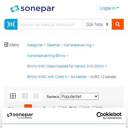
Logga in
Meny
Kategorier
Säkerhet
Kamerabevakning
Kamerabevakning Ethiris
Ethiris NVR, Videoinspelare för nätverk, 9 till 200ch
Ethiris NVRC with Client 9 – 64 kanaler
NVRC 12 kanaler
Sortera
<
1
>
20
50
100
200
Sida
Per sida
ETHIRIS