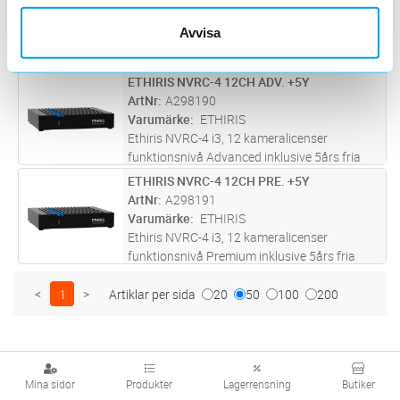
ArtNr
A298189
kameror, se Ethiris VMS camera li
...läs mer
Varumärke
ETHIRIS
Avvisa
Ethiris NVRC-4 i3, 12 kameralicenser
funktionsnivå Extended inklusive 5års fria
uppdateringar. Kameralicenserna i NVRC-4
ETHIRIS NVRC-4 12CH ADV. +5Y
Lägg i kundvagn
ST
enheten kan enkelt utökas med stöd för flera
ArtNr
A298190
kameror, se Ethiris VMS camera
...läs mer
Varumärke
ETHIRIS
Ethiris NVRC-4 i3, 12 kameralicenser
funktionsnivå Advanced inklusive 5års fria
uppdateringar. Kameralicenserna i NVRC-4
ETHIRIS NVRC-4 12CH PRE. +5Y
Lägg i kundvagn
ST
enheten kan enkelt utökas med stöd för flera
ArtNr
A298191
kameror, se Ethiris VMS camera
...läs mer
Varumärke
ETHIRIS
Ethiris NVRC-4 i3, 12 kameralicenser
funktionsnivå Premium inklusive 5års fria
uppdateringar. Kameralicenserna i NVRC-4
enheten kan enkelt utökas med stöd för flera
<
1
>
Artiklar per sida
20
50
100
200
kameror, se Ethiris VMS camera l
...läs mer
Mina sidor
Produkter
Lagerrensning
Butiker