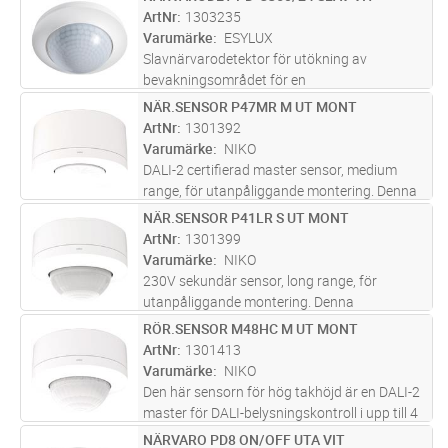
Lägg i kundvagn
ST
vilket innebär att detektorn (AD-232) enkelt
ArtNr
1303235
ansluts med svagströmskab
...läs mer
Varumärke
ESYLUX
Slavnärvarodetektor för utökning av
bevakningsområdet för en
masternärvarodetektor med 360°
NÄR.SENSOR P47MR M UT MONT
Lägg i kundvagn
ST
bevakningsområde för takmontering
ArtNr
1301392
Räckvidd upp till 24 m i diameter för
Varumärke
NIKO
systemutökning till låg kostnad me
...läs mer
DALI-2 certifierad master sensor, medium
range, för utanpåliggande montering. Denna
närvarosensor har medium räckvidd och är en
NÄR.SENSOR P41LR S UT MONT
Lägg i kundvagn
ST
standard master sensor som uppfyller basala
ArtNr
1301399
krav på DALI ljusstyrning i
...läs mer
Varumärke
NIKO
230V sekundär sensor, long range, för
utanpåliggande montering. Denna
närvarosensor är en sekundär sensor med
RÖR.SENSOR M48HC M UT MONT
Lägg i kundvagn
ST
lång räckvidd för automatisk ljusstyrning.
ArtNr
1301413
Utöka räckvidden för en 230V master sensor
Varumärke
NIKO
(35
...läs mer
Den här sensorn för hög takhöjd är en DALI-2
master för DALI-belysningskontroll i upp till 4
zoner (dagsljuszoner eller individuella zoner).
NÄRVARO PD8 ON/OFF UTA VIT
Lägg i kundvagn
ST