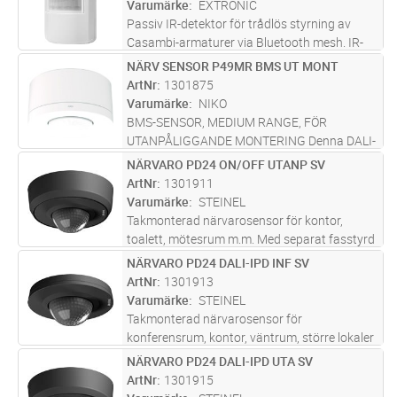
Varumärke
EXTRONIC
230V
...läs mer
Passiv IR-detektor för trådlös styrning av
Casambi-armaturer via Bluetooth mesh. IR-
detektorn upptäcker rörelser på långt
NÄRV SENSOR P49MR BMS UT MONT
Lägg i kundvagn
ST
avstånd, även i områden med låg aktivitet.
ArtNr
1301875
Standardlinsen täcker 40x40 meter,
...läs mer
Varumärke
NIKO
BMS-SENSOR, MEDIUM RANGE, FÖR
UTANPÅLIGGANDE MONTERING Denna DALI-
2-certifierade BMS-sensor kan integreras i
NÄRVARO PD24 ON/OFF UTANP SV
Lägg i kundvagn
ST
byggnadsautomationssystem tillsammans
ArtNr
1301911
med tredjeparts DALI-2-applikationskontroller.
Varumärke
STEINEL
O
...läs mer
Takmonterad närvarosensor för kontor,
toalett, mötesrum m.m. Med separat fasstyrd
tryckknapps-ingång för manuell tänd-släck.
NÄRVARO PD24 DALI-IPD INF SV
Lägg i kundvagn
ST
Närvarodetektering (sittande personer) ø7,5
ArtNr
1301913
meter, rörelsedetektering (gåe
...läs mer
Varumärke
STEINEL
Takmonterad närvarosensor för
konferensrum, kontor, väntrum, större lokaler
etc. Närvarodetektering (sittande personer)
NÄRVARO PD24 DALI-IPD UTA SV
Lägg i kundvagn
ST
ø7,5 meter, rörelsedetektering (gående
ArtNr
1301915
personer) ø24,5 meter. Optimal