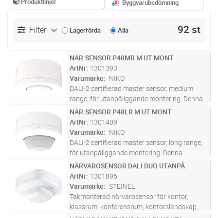
Produktlinjer
Byggvarubedömning
92 st
Filter
Lagerförda
Alla
NÄR.SENSOR P48MR M UT MONT
Lägg i kundvagn
ST
ArtNr
1301393
Varumärke
NIKO
DALI-2 certifierad master sensor, medium
range, för utanpåliggande montering. Denna
närvarosensor är en master sensor med ett
NÄR.SENSOR P48LR M UT MONT
Lägg i kundvagn
ST
stort utbud av avancerade funktioner. Den har
ArtNr
1301409
medium räckvidd för DALI-lj
...läs mer
Varumärke
NIKO
DALI-2 certifierad master sensor, long range,
för utanpåliggande montering. Denna
närvarosensor är en master sensor med ett
NÄRVAROSENSOR DALI DUO UTANPÅ
Lägg i kundvagn
ST
stort utbud av avancerade funktioner. Den har
ArtNr
1301896
lång räckvidd för DALI-ljusst
...läs mer
Varumärke
STEINEL
Takmonterad närvarosensor för kontor,
klassrum, konferensrum, kontorslandskap,
industrihall. Två DALI-grupper med