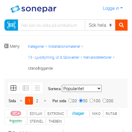
Logga in
Meny
Kategorier
Installationsmateriel
13 - Ljusstyrning, Ur & Spisvakter
Närvarodetektorer
Utanpåliggande
Sortera
<
1
2
>
20
50
100
200
Sida
Per sida
ESYLUX
EXTRONIC
NIKO
RUTAB
STEINEL
THEBEN