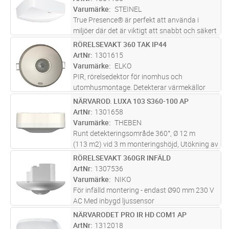
Räckvidd upp till 8 m i diameter för
Varumärke
STEINEL
systemutökning till låg kostnad med
...läs mer
True Presence® är perfekt att använda i
miljöer där det är viktigt att snabbt och säkert
detektera närvaro, allt från universitetets
RÖRELSEVAKT 360 TAK IP44
Lägg i kundvagn
ST
stora hörsal till vårdcentralens väntrum.
ArtNr
1301615
Sensorn detekterar närva
...läs mer
Varumärke
ELKO
PIR, rörelsedektor för inomhus och
utomhusmontage. Detekterar värmekällor
som rör sig inom övervakningsområdet och
NÄRVAROD. LUXA 103 S360-100 AP
Lägg i kundvagn
ST
kan tända en lampa under en tidsperiod.
ArtNr
1301658
Startar på nytt varje gång en rörelse
Varumärke
THEBEN
detekt
...läs mer
Runt detekteringsområde 360°, Ø 12 m
(113 m2) vid 3 m monteringshöjd, Utökning av
detekteringsområdet genom parallell-
RÖRELSEVAKT 360GR INFÄLD
Lägg i kundvagn
ST
omkoppling, maximalt 8 detektorer kan
ArtNr
1307536
kopplas parallellt, Anslutning med
Varumärke
NIKO
väggdete
...läs mer
För infälld montering - endast Ø90 mm 230 V
AC Med inbygd ljussensor
Detekteringsområde 360° Räckvidd 12 meter
NÄRVARODET PRO IR HD COM1 AP
Lägg i kundvagn
ST
(vid monteringshöjd 4 m) Tidsfördröjning upp
ArtNr
1312018