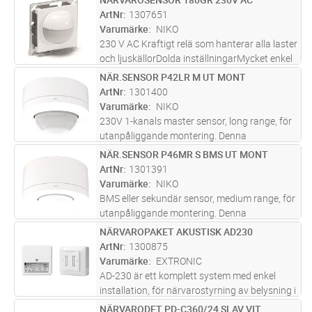
Lägg i kundvagn
ST
räckvidden för en DALI-2 master sensor (353-
ArtNr
1307651
752321) eller kombinera den med andra
...läs
Varumärke
NIKO
mer
230 V AC Kraftigt relä som hanterar alla laster
och ljuskällorDolda inställningarMycket enkel
att installeraKompatibel med Schneider
NÄR.SENSOR P42LR M UT MONT
Lägg i kundvagn
ST
Electric Exxact-ramKompatibel med
ArtNr
1301400
LEDDetekteringsområde180°/20 m2M
...läs
Varumärke
NIKO
mer
230V 1-kanals master sensor, long range, för
utanpåliggande montering. Denna
närvarosensor är en master sensor med lång
NÄR.SENSOR P46MR S BMS UT MONT
Lägg i kundvagn
ST
räckvidd för automatisk ljusstyrning. Utöka
ArtNr
1301391
räckvidden med en 230V sekundär sen
...läs
Varumärke
NIKO
mer
BMS eller sekundär sensor, medium range, för
utanpåliggande montering. Denna
närvarosensor är DALI-2 certifierad. Utöka
NÄRVAROPAKET AKUSTISK AD230
Lägg i kundvagn
ST
räckvidden för en DALI-2 master sensor (353-
ArtNr
1300875
652321 og 353-652421) eller kombine
...läs
Varumärke
EXTRONIC
mer
AD-230 är ett komplett system med enkel
installation, för närvarostyrning av belysning i
mindre lokaler.AD-230 har delat montage
NÄRVARODET PD-C360/24 SLAV VIT