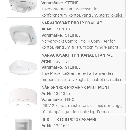
Utöka räckvidden för en 230V master
Varumärke
STEINEL
sensor
...läs mer
Takmonterad närvarosensor för
konferensrum, kontor, väntrum, större lokaler
etc. Närvarodetektering (sittande personer)
NÄRVAROVAKT PRO IR COM1 AP
Lägg i kundvagn
ST
ø6 meter, rörelsedetektering (gående
ArtNr
1312013
personer) ø8,5 meter. Optimal montagehöjd
Varumärke
STEINEL
...läs mer
Närvarovakt Control Pro IR Com 1 AP för
kontor, väntrum, fikarum och mindre andra
utrymmen upp 16 kvm. Kvadratiskt
NÄRVAROVAKT TP 1-KANAL UTANPÅL
Lägg i kundvagn
ST
bevakningsområde med närvarodetektering
ArtNr
1301181
4x4 m, rörelsedetektering 7x7 m. 1-kanalig
Varumärke
STEINEL
f
...läs mer
True Presence® är perfekt att använda i
miljöer där det är viktigt att snabbt och säkert
detektera närvaro, allt från universitetets
NÄR.SENSOR P42MR 2K M UT. MONT
Lägg i kundvagn
ST
stora hörsal till vårdcentralens väntrum.
ArtNr
1301385
Sensorn detekterar närva
...läs mer
Varumärke
NIKO
230V 2-kanals master sensor, medium range,
för utanpåliggande montering. Denna
närvarosensor är en 2-kanals master sensor
IR-DETEKTOR PD43 CASAMBI
Lägg i kundvagn
ST
med medium räckvidd för automatisk
ArtNr
1301621
ljusstyrning. Utöka räckvidden med en