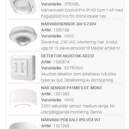
till 30 min. Ändring av inställningar via I
...läs
Varumärke
STEINEL
mer
Närvarovakt Control Pro IR HD Com 1 AP med
högupplöst lins för större lokaler t.ex.
klassrum, gymnastiksal, konferensrum, större
NÄRVAROSENSOR 360 S 230V
Lägg i kundvagn
ST
kontor, matsal. Kvadratiskt
ArtNr
1300106
bevakningsområde med närvarodetektering
Varumärke
NIKO
8x
...läs mer
Slavenhet. 230 VAC. Montering i tak. Anslut
upp till 10 slave-sensorer till Master artikel nr
41-701. Stort detekteringsområde - upp till
DETEKTOR AKUSTISK AD232
Lägg i kundvagn
ST
450 m². Detekterar smårörelser i ett område
ArtNr
1300874
på 9 m². IP54 – k
...läs mer
Varumärke
EXTRONIC
Akustisk detektor som detekterar två olika
typer av ljud. Detektering av dörröppning
genom tryckförändringar (LF-ljud) och
NÄR.SENSOR P41MR S UT. MONT.
Lägg i kundvagn
ST
detektering av hörbara ljud (HF-ljud) som tal,
ArtNr
1301383
fotsteg och nyckelskrammel. J
...läs mer
Varumärke
NIKO
230V sekundär sensor, medium range, för
utanpåliggande montering. Denna
närvarosensor är en sekundär sensor med
NÄRVARO PD8 DALI-IPD UTA VIT
Lägg i kundvagn
ST
medium räckvidd för automatisk ljusstyrning.
ArtNr
1301906