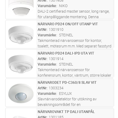
ArtNr
1301408
högeffektsrelä. Nollgenomgångskoppling:
Varumärke
NIKO
Förlängni
...läs mer
DALI-2 certifierad master sensor, long range,
för utanpåliggande montering. Denna
närvarosensor har lång räckvidd och är en
NÄRVARO PD24 ON/OFF UTANP VIT
Lägg i kundvagn
ST
standard master sensor som uppfyller basala
ArtNr
1301910
krav på DALI ljusstyrning i 3 z
...läs mer
Varumärke
STEINEL
Takmonterad närvarosensor för kontor,
toalett, mötesrum m.m. Med separat fasstyrd
tryckknapps-ingång för manuell tänd-släck.
NÄRVARO PD24 DALI-IPD UTA VIT
Lägg i kundvagn
ST
Närvarodetektering (sittande personer) ø7,5
ArtNr
1301914
meter, rörelsedetektering (gåe
...läs mer
Varumärke
STEINEL
Takmonterad närvarosensor för
konferensrum, kontor, väntrum, större lokaler
etc. Närvarodetektering (sittande personer)
NÄRVARODET PD-C360/8 SLAV VIT
Lägg i kundvagn
ST
ø7,5 meter, rörelsedetektering (gående
ArtNr
1303234
personer) ø24,5 meter. Optimal
Varumärke
ESYLUX
montagehö
...läs mer
Slavnärvarodetektor för utökning av
bevakningsområdet för en
masternärvarodetektor med 360°
NÄRVAROVAKT TP DALI UTANPÅL
Lägg i kundvagn
ST
bevakningsområde för takmontering
ArtNr
1301185