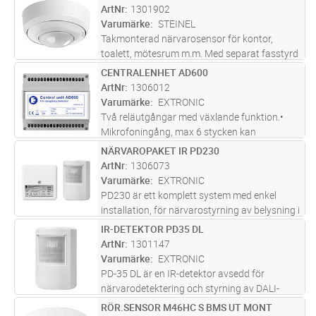
Sensorn är utrustad med flera funktioner och
ArtNr
1301902
kan styras tr
...läs mer
Varumärke
STEINEL
Takmonterad närvarosensor för kontor,
toalett, mötesrum m.m. Med separat fasstyrd
tryckknapps-ingång för manuell tänd-släck.
CENTRALENHET AD600
Lägg i kundvagn
ST
Närvarodetektering (sittande personer) ø6
ArtNr
1306012
meter, rörelsedetektering (gåend
...läs mer
Varumärke
EXTRONIC
Två reläutgångar med växlande funktion.•
Mikrofoningång, max 6 stycken kan
anslutas.• 230 VAC matning.•
NÄRVAROPAKET IR PD230
Lägg i kundvagn
ST
Blockeringsingång för ljussensor eller
ArtNr
1306073
kopplingsur.• Två ingångar för tryckknapp,
Varumärke
EXTRONIC
kodlås, magne
...läs mer
PD230 är ett komplett system med enkel
installation, för närvarostyrning av belysning i
mindre lokaler.PD230 har delat montage vilket
IR-DETEKTOR PD35 DL
Lägg i kundvagn
ST
innebär att detektorn (PD231) enkelt ansluts
ArtNr
1301147
med svagströmskabel
...läs mer
Varumärke
EXTRONIC
PD-35 DL är en IR-detektor avsedd för
närvarodetektering och styrning av DALI-
belysningsarmaturer och med en reläutgång
RÖR.SENSOR M46HC S BMS UT MONT
Lägg i kundvagn
ST