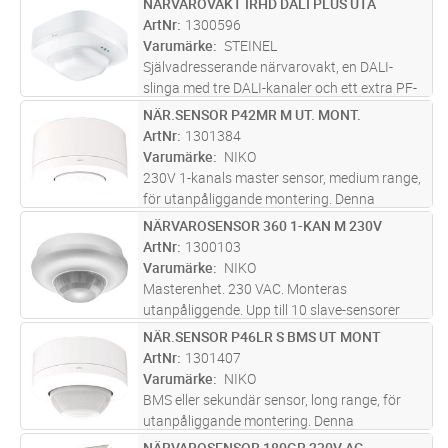
NÄRVAROVAKT IRHD DALI PLUS UTA
Lägg i kundvagn
ST
individuella tryckknapps-ingångar för dimring,
ArtNr
1300596
on/off. Dagsljusstyrning (konstantslju
...läs
Varumärke
STEINEL
mer
Självadresserande närvarovakt, en DALI-
slinga med tre DALI-kanaler och ett extra PF-
relä. För rum där mer än en DALI-grupp
NÄR.SENSOR P42MR M UT. MONT.
Lägg i kundvagn
ST
behövs, som klassrum, konferensrum,
ArtNr
1301384
kontorslandskap, industrihall, garage. M
...läs
Varumärke
NIKO
mer
230V 1-kanals master sensor, medium range,
för utanpåliggande montering. Denna
närvarosensor är en master sensor med
NÄRVAROSENSOR 360 1-KAN M 230V
Lägg i kundvagn
ST
medium räckvidd för automatisk ljusstyrning.
ArtNr
1300103
Utöka räckvidden med en 230V sekundär
...läs
Varumärke
NIKO
mer
Masterenhet. 230 VAC. Monteras
utanpåliggende. Upp till 10 slave-sensorer
med artikel nr 41-703 kan anslutas för att öka
NÄR.SENSOR P46LR S BMS UT MONT
Lägg i kundvagn
ST
detekteringsområdet. Stort
ArtNr
1301407
detekteringsområde - upp till 450 m².
Varumärke
NIKO
Detekterar sm
...läs mer
BMS eller sekundär sensor, long range, för
utanpåliggande montering. Denna
närvarosensor är DALI-2 certifierad. Utöka
NÄRVAROSENSOR 180GR 230V AC