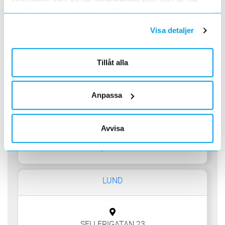
samlat in när du har använt deras tjänster.
LULEÅ
Visa detaljer
BANVÄGEN 5
Tillåt alla
97346 LULEÅ
måndag - fredag: 06:45 - 16:00
Anpassa
08 - 92 35 00
Avvisa
Postadress:
Box 857, 97126 LULEÅ
LUND
SELLERIGATAN 23