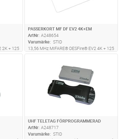
PASSERKORT MF DF EV2 4K+EM
ArtNr
A248654
Varumärke
STID
 2K + 125
13,56 MHz MIFARE® DESFire® EV2 4K + 125
kHz 40 bit
dvagn
Lägg i kundvagn
Antal
ST
UHF TELETAG FÖRPROGRAMMERAD
ArtNr
A248717
Varumärke
STID