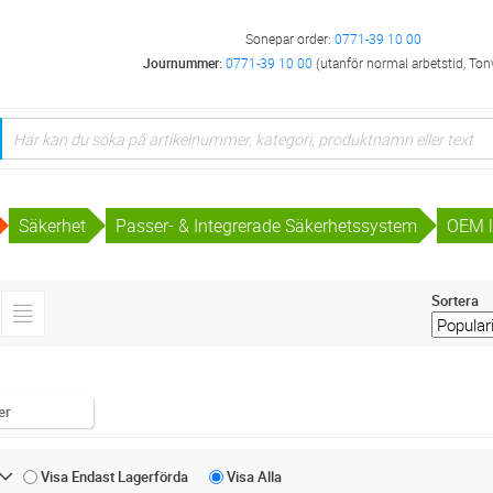
Sonepar order:
0771-39 10 00
Journummer:
0771-39 10 00
(utanför normal arbetstid, Ton
Säkerhet
Passer- & Integrerade Säkerhetssystem
OEM l
Sortera
er
Visa Endast
Lagerförda
Visa
Alla