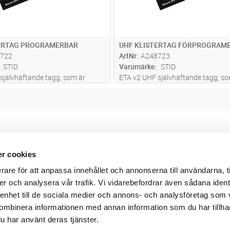
TERTAG PROGRAMERBAR
UHF KLISTERTAG FÖRPROGRAM
722
ArtNr
A248723
STID
Varumärke
STID
självhäftande tagg, som är
ETA v2 UHF självhäftande tagg, so
 att fästas på alla typer av
utformad för att fästas på alla typ
rbjuder snabb och pålitlig
vindrutor, erbjuder snabb och pålitl
ifiering över långa sträckor. När
fordonsidentifiering över långa str
s i kombination med SPECT
...läs
den används i kombination med S
mer
r cookies
Webbshop
Digitala kataloger/ publikatio
rare för att anpassa innehållet och annonserna till användarna, t
darvillkor
Leverans- och betalningsvillk
ritetspolicy
Elektronisk kommunikation
er och analysera vår trafik. Vi vidarebefordrar även sådana ident
ttider
Produktväljare
 enhet till de sociala medier och annons- och analysföretag som
und/användare
ombinera informationen med annan information som du har tillhand
 varumärken
u har använt deras tjänster.