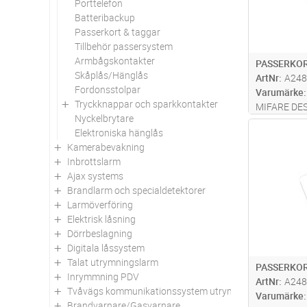
Porttelefon
Batteribackup
Passerkort & taggar
Tillbehör passersystem
Armbågskontakter
PASSERKOR
Skåplås/Hänglås
ArtNr
A248
Fordonsstolpar
Varumärke
Tryckknappar och sparkkontakter
MIFARE DESF
Nyckelbrytare
Antal
Elektroniska hänglås
Kamerabevakning
Inbrottslarm
Ajax systems
Brandlarm och specialdetektorer
Larmöverföring
Elektrisk låsning
Dörrbeslagning
Digitala låssystem
Talat utrymningslarm
PASSERKOR
Inrymmning PDV
ArtNr
A248
Tvåvägs kommunikationssystem utrymningsplats
Varumärke
Brandvarnare/Gasvarnare