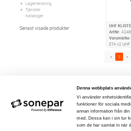
Lagerrensning
Tjänster
Kataloger
UHF KLIS
Senast visade produkter
ArtNr
A248
Varumärke
ETA v2 UHF 
utformad för
vindrutor, e
<
1
>
fordonsident
den använd
mer
Denna webbplats använde
Butik/Kontakt
Om 
Vi använder enhetsidentifie
Felanmälan
Använ
Returer
Integ
funktioner för sociala medi
Beställa PDF fakturor
Öppe
annan information från din
Medgivande kontokort/direktbetalning
Ny k
med. Dessa kan i sin tur k
Frågor & Svar
Våra
som de har samlat in när d