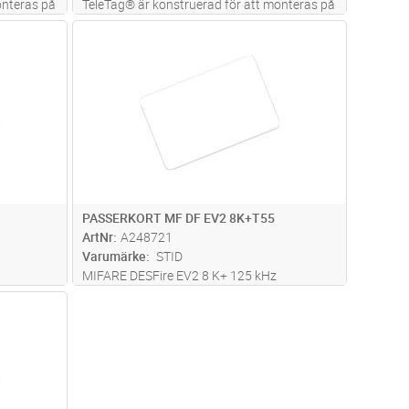
onteras på
TeleTag® är konstruerad för att monteras på
säker
vindrutan och möjliggör fjärr- och säker
dvagn
Lägg i kundvagn
Antal
FP
ler inte.
identifiering av ett fordon i rörelse eller inte.
n (bil,
Den är lämplig för alla typer av fordon (bil,
nyttofordon, lastb
...läs mer
PASSERKORT MF DF EV2 8K+T55
ArtNr
A248721
Varumärke
STID
MIFARE DESFire EV2 8 K+ 125 kHz
programmable 8+32 bits
dvagn