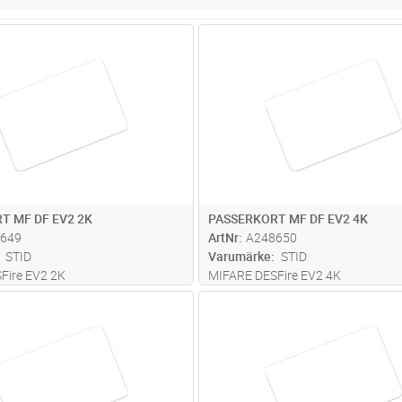
Lägg i kundvagn
Lägg i kun
FP
Antal
FP
T MF DF EV2 2K
PASSERKORT MF DF EV2 4K
649
ArtNr
A248650
STID
Varumärke
STID
Fire EV2 2K
MIFARE DESFire EV2 4K
Lägg i kundvagn
Lägg i kun
FP
Antal
FP