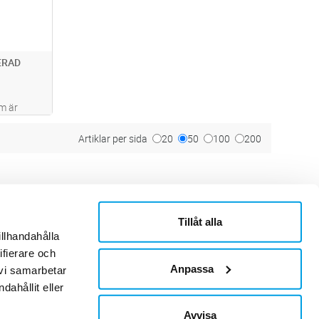
ERAD
m är
er av
ig
Artiklar per sida
20
50
100
200
äckor. När
PECT
...läs
Tillåt alla
ner
Om Sonepar
illhandahålla
or
Historik
Kontaktblad
ifierare och
Ledningsgrupp
Anpassa
 vi samarbetar
Hållbarhet
ahållit eller
Jobb & Karriär
Leverantör
Avvisa