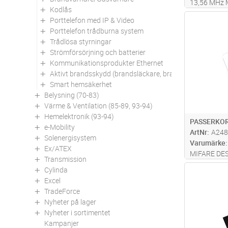
13,56 MHz 
Kodlås
kHz 40 bit
Porttelefon med IP & Video
Antal
Porttelefon trådburna system
Trådlösa styrningar
Strömförsörjning och batterier
Kommunikationsprodukter Ethernet
Aktivt brandsskydd (brandsläckare, brandfiltar mm)
Smart hemsäkerhet
Belysning (70-83)
Värme & Ventilation (85-89, 93-94)
Hemelektronik (93-94)
PASSERKOR
e-Mobility
ArtNr
A248
Solenergisystem
Varumärke
Ex/ATEX
MIFARE DES
Transmission
programmab
Cylinda
Antal
Excel
TradeForce
Nyheter på lager
Nyheter i sortimentet
Kampanjer