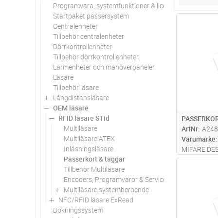
Programvara, systemfunktioner & licenser
Startpaket passersystem
Antal
Centralenheter
Tillbehör centralenheter
Dörrkontrollenheter
Tillbehör dörrkontrollenheter
Larmenheter och manöverpaneler
Läsare
Tillbehör läsare
Långdistansläsare
OEM läsare
RFID läsare STid
PASSERKOR
Multiläsare
ArtNr
A248
Multiläsare ATEX
Varumärke
Inläsningsläsare
MIFARE DES
Passerkort & taggar
Antal
Tillbehör Multiläsare
Encoders, Programvaror & Service
Multiläsare systemberoende
NFC/RFID läsare ExRead
Bokningssystem