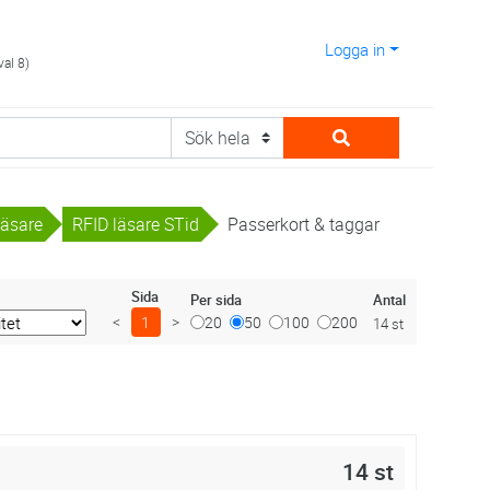
Logga in
val 8)
äsare
RFID läsare STid
Passerkort & taggar
Sida
Antal
Per sida
<
1
>
20
50
100
200
14 st
14 st