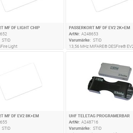
T MF DF LIGHT CHIP
PASSERKORT MF DF EV2 2K+EM
652
ArtNr
A248653
STID
Varumärke
STID
ire Light
13,56 MHz MIFARE® DESFire® EV2
kHz 40 bit .
Lägg i kundvagn
Lägg i kun
FP
Antal
ST
T MF DF EV2 8K+EM
UHF TELETAG PROGRAMERBAR
655
ArtNr
A248716
STID
Varumärke
STID