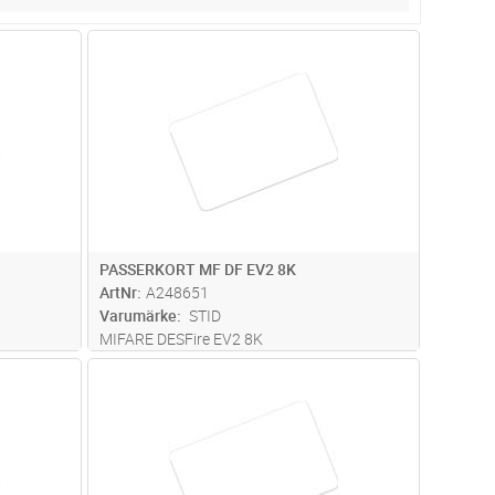
dvagn
Lägg i kundvagn
Antal
FP
PASSERKORT MF DF EV2 8K
ArtNr
A248651
Varumärke
STID
MIFARE DESFire EV2 8K
dvagn
Lägg i kundvagn
Antal
FP