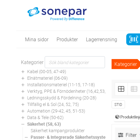
Mina sidor
Produkter
Lagerrensning
Kategorier
Kategorier
Kabel (00-05, 47-49)
Elnätmateriel (06-09)
Installationsmateriel (11-15, 17-18)
Verktyg, PPE & Förnödenheter (16,42,53,94)
Ledningsskydd & Fördelning (20-28)
Tillfällig el & Sol (24, 52, 75)
STID
Automation (29-42, 45, 51-53)
Produktlinj
Data & Tele (50-62)
Säkerhet (58, 63)
Säkerhet kampanjprodukter
Filter
Passer- & Integrerade Säkerhetssystem