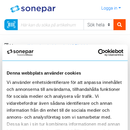
Logga in
Meny
Kategorier
Ledningsskydd & Fördelning
23 - Centralsystem IP43 - IP65
Plåtkapslade centraler, Garo IP43
Servisapparat 3-pol
Denna webbplats använder cookies
Vi använder enhetsidentifierare för att anpassa innehållet
Sortera
och annonserna till användarna, tillhandahålla funktioner
för sociala medier och analysera vår trafik. Vi
<
1
>
20
50
100
200
Sida
Per sida
vidarebefordrar även sådana identifierare och annan
information från din enhet till de sociala medier och
annons- och analysföretag som vi samarbetar med.
Produktlinjer
Dessa kan i sin tur kombinera informationen med annan