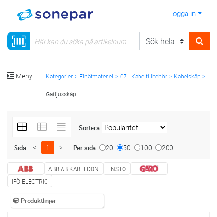
Logga in
Meny
Kategorier
Elnätmateriel
07 - Kabeltillbehör
Kabelskåp
Gatljusskåp
Sortera
<
1
>
20
50
100
200
Sida
Per sida
ABB AB KABELDON
ENSTO
IFÖ ELECTRIC
Produktlinjer