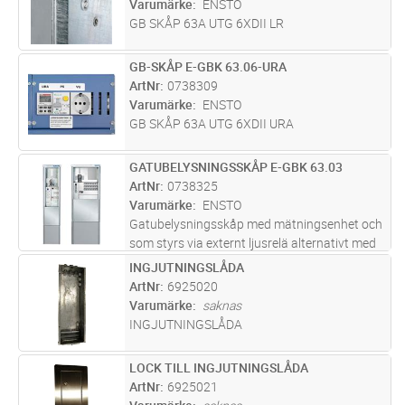
Varumärke
ENSTO
GB SKÅP 63A UTG 6XDII LR
GB-SKÅP E-GBK 63.06-URA
Lägg i kundvagn
ST
ArtNr
0738309
Varumärke
ENSTO
GB SKÅP 63A UTG 6XDII URA
GATUBELYSNINGSSKÅP E-GBK 63.03
Lägg i kundvagn
ST
ArtNr
0738325
Varumärke
ENSTO
Gatubelysningsskåp med mätningsenhet och
som styrs via externt ljusrelä alternativt med
extern matning via hjälprelä. Kapslingsklass:
INGJUTNINGSLÅDA
Lägg i kundvagn
ST
IP34D. Inkommande plint: Al/Cu 2,5-50mm2.
ArtNr
6925020
Utgående plint: Cu 1,5
...läs mer
Varumärke
saknas
INGJUTNINGSLÅDA
LOCK TILL INGJUTNINGSLÅDA
Lägg i kundvagn
ST
ArtNr
6925021