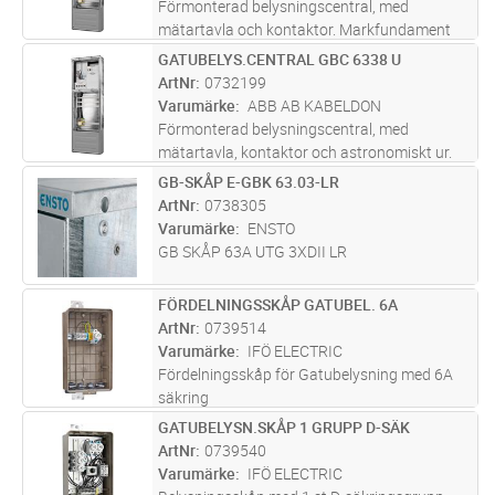
Förmonterad belysningscentral, med
mätartavla och kontaktor. Markfundament
ingår. 400 V, 63 A. Passande säkring DIII.
GATUBELYS.CENTRAL GBC 6338 U
Lägg i kundvagn
ST
Serviskabeln ansluts på plint för kabel med
ArtNr
0732199
max ledararea 50 mm². Kompletteras me
...läs
Varumärke
ABB AB KABELDON
mer
Förmonterad belysningscentral, med
mätartavla, kontaktor och astronomiskt ur.
Markfundament ingår. 400 V, 63 A. Passande
GB-SKÅP E-GBK 63.03-LR
Lägg i kundvagn
ST
säkring DIII. Serviskabeln ansluts på plint för
ArtNr
0738305
kabel med max ledararea 50 mm²
...läs mer
Varumärke
ENSTO
GB SKÅP 63A UTG 3XDII LR
FÖRDELNINGSSKÅP GATUBEL. 6A
Lägg i kundvagn
ST
ArtNr
0739514
Varumärke
IFÖ ELECTRIC
Fördelningsskåp för Gatubelysning med 6A
säkring
GATUBELYSN.SKÅP 1 GRUPP D-SÄK
Lägg i kundvagn
ST
ArtNr
0739540
Varumärke
IFÖ ELECTRIC