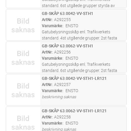
standard. 6st utgåede grupper styrda av
ljusrelä med inbyggd sensor. 2st fasta
GB-SKÅP 63.0042-VV-STH1
Lägg i kundvagn
ST
grupper. Varmförzinkad kapsling med inbyggt
ArtNr
A292255
fundament, Stockholmslås.
Varumärke
ENSTO
Gatubelysningsskåp enl. Trafikverkets
standard. 4st utgående grupper. 2st fasta
grupper. Varmförzinkad kapsling med inbyggt
GB-SKÅP 63.0062-VV-STH1
Lägg i kundvagn
ST
fundament, Stockholmslås.
ArtNr
A292256
Varumärke
ENSTO
Gatubelysningsskåp enl. Trafikverkets
standard. 6st utgående grupper. 2st fasta
grupper. Varmförzinkad kapsling med inbyggt
GB-SKÅP 63.0042-VV-STH1-LR121
Lägg i kundvagn
ST
fundament, Stockholmslås.
ArtNr
A292257
Varumärke
ENSTO
beskrivning saknas
GB-SKÅP 63.0062-VV-STH1-LR121
Lägg i kundvagn
ST
ArtNr
A292258
Varumärke
ENSTO
beskrivning saknas