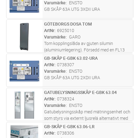
Varumärke
ENSTO
GB SKÅP 63A UTG 3XDII URA
GÖTEBORGS DOSA TOM
Lägg i kundvagn
ST
ArtNr
6925010
Varumärke
GARO
Tom kopplingslåda av gjuten silumin
(aluminiumlegering). Försedd med en FL13
upp, ovalt hål ned (95x31) Lucka med
GB-SKÅP E-GBK 63.02-URA
Lägg i kundvagn
ST
gångjärn i nederkant och låes med skruv (M8)
ArtNr
0738307
i ovankant. I ryggen finns det två hå
...läs mer
Varumärke
ENSTO
GB SKÅP 63A UTG 2XDII URA
GATUBELYSNINGSSKÅP E-GBK 63.04
Lägg i kundvagn
ST
ArtNr
0738324
Varumärke
ENSTO
Gatubelysningsskåp med mätningsenhet och
som styrs via externt ljusrelä alternativt med
extern matning via hjälprelä. Kapslingsklass:
GB-SKÅP E-GBK 63.06-LR
Lägg i kundvagn
ST
IP34D. Inkommande plint: Al/Cu 2,5-50mm2.
ArtNr
0738306
Utgående plint: Cu 1,5
...läs mer