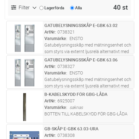
40 st
Filter
Lagerförda
Alla
GATUBELYSNINGSSKÅP E-GBK 63.02
Lägg i kundvagn
ST
ArtNr
0738321
Varumärke
ENSTO
Gatubelysningsskåp med mätningsenhet och
som styrs via externt ljusrelä alternativt med
extern matning via hjälprelä. Kapslingsklass:
GATUBELYSNINGSSKÅP E-GBK 63.06
Lägg i kundvagn
ST
IP34D. Inkommande plint: Al/Cu 2,5-50mm2.
ArtNr
0738327
Utgående plint: Cu 1,5
...läs mer
Varumärke
ENSTO
Gatubelysningsskåp med mätningsenhet och
som styrs via externt ljusrelä alternativt med
extern matning via hjälprelä. Kapslingsklass:
B-KABELSKYDD FÖR GBG-LÅDA
Lägg i kundvagn
ST
IP34D. Inkommande plint: Al/Cu 2,5-50mm2.
ArtNr
6925007
Utgående plint: Cu 1,5
...läs mer
Varumärke
saknas
BOTTEN TILL KABELSKYDD FÖR GBG-LÅDA
GB-SKÅP E-GBK 63.03-URA
Lägg i kundvagn
ST
ArtNr
0738308