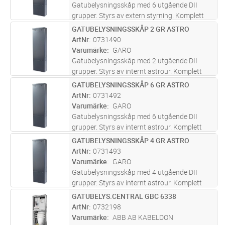
mer
Gatubelysningsskåp med 6 utgående DII
grupper. Styrs av extern styrning. Komplett
gatubelysningsskåp för 6 utgående grupper
GATUBELYSNINGSSKÅP 2 GR ASTRO
Lägg i kundvagn
ST
utrustat med trätavla för mätare av
ArtNr
0731490
förbrukning. Belysningen aktiveras anti
...läs
Varumärke
GARO
mer
Gatubelysningsskåp med 2 utgående DII
grupper. Styrs av internt astrour. Komplett
gatubelysningsskåp för 2 utgående grupper
GATUBELYSNINGSSKÅP 6 GR ASTRO
Lägg i kundvagn
ST
utrustat med trätavla för mätare av
ArtNr
0731492
förbrukning. Belysningen aktiveras via
...läs
Varumärke
GARO
mer
Gatubelysningsskåp med 6 utgående DII
grupper. Styrs av internt astrour. Komplett
gatubelysningsskåp för 6 utgående grupper
GATUBELYSNINGSSKÅP 4 GR ASTRO
Lägg i kundvagn
ST
utrustat med trätavla för mätare av
ArtNr
0731493
förbrukning. Belysningen aktiveras via
...läs
Varumärke
GARO
mer
Gatubelysningsskåp med 4 utgående DII
grupper. Styrs av internt astrour. Komplett
gatubelysningsskåp för 4 utgående grupper
GATUBELYS.CENTRAL GBC 6338
Lägg i kundvagn
ST
utrustat med trätavla för mätare av
ArtNr
0732198
förbrukning. Belysningen aktiveras via
...läs
Varumärke
ABB AB KABELDON
mer