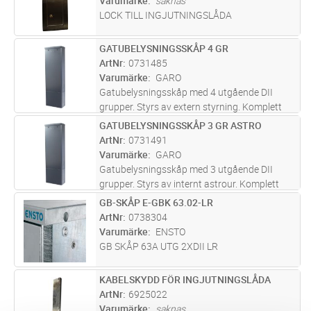
Varumärke
saknas
LOCK TILL INGJUTNINGSLÅDA
GATUBELYSNINGSSKÅP 4 GR
Lägg i kundvagn
ST
ArtNr
0731485
Varumärke
GARO
Gatubelysningsskåp med 4 utgående DII
grupper. Styrs av extern styrning. Komplett
gatubelysningsskåp för 4 utgående grupper
GATUBELYSNINGSSKÅP 3 GR ASTRO
Lägg i kundvagn
ST
utrustat med trätavla för mätare av
ArtNr
0731491
förbrukning. Belysningen aktiveras anti
...läs
Varumärke
GARO
mer
Gatubelysningsskåp med 3 utgående DII
grupper. Styrs av internt astrour. Komplett
gatubelysningsskåp för 3 utgående grupper
GB-SKÅP E-GBK 63.02-LR
Lägg i kundvagn
ST
utrustat med trätavla för mätare av
ArtNr
0738304
förbrukning. Belysningen aktiveras via
...läs
Varumärke
ENSTO
mer
GB SKÅP 63A UTG 2XDII LR
KABELSKYDD FÖR INGJUTNINGSLÅDA
Lägg i kundvagn
ST
ArtNr
6925022
Varumärke
saknas