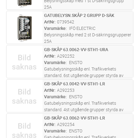
Belysningsskåp med 1 st D-säkringsgrupp
25A
GATUBELYSN.SKÅP 2 GRUPP D-SÄK
Lägg i kundvagn
ST
ArtNr
0739542
Varumärke
IFÖ ELECTRIC
Belysningsskåp med 2 st D-säkringsgrupperer
25A
GB-SKÅP 63.0062-VV-STH1-URA
Lägg i kundvagn
ST
ArtNr
A292252
Varumärke
ENSTO
Gatubelysningsskåp enl. Trafikverkets
standard. 6st utgående grupper styrda av
astronomiskt ur. 2st fasta grupper.
GB-SKÅP 63.0042-VV-STH1-LR
Lägg i kundvagn
ST
Varmförzinkad kapsling med inbyggt
ArtNr
A292253
fundament, Stockholmslås.
Varumärke
ENSTO
Gatubelysningsskåp enl. Trafikverkets
standard. 4st utgående grupper styrda av
ljusrelä med inbyggd sensor. 2st fasta
GB-SKÅP 63.0062-VV-STH1-LR
Lägg i kundvagn
ST
grupper. Varmförzinkad kapsling med inbyggt
ArtNr
A292254
fundament, Stockholmslås.
Varumärke
ENSTO
Gatubelysningsskåp enl. Trafikverkets