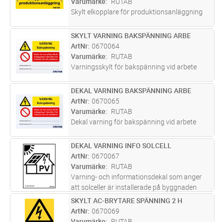
Varumärke
RUTAB
Skylt elkopplare för produktionsanläggning
SKYLT VARNING BAKSPÄNNING ARBE
Lägg i kundvagn
ST
ArtNr
0670064
Varumärke
RUTAB
Varningsskylt för bakspänning vid arbete
DEKAL VARNING BAKSPÄNNING ARBE
Lägg i kundvagn
ST
ArtNr
0670065
Varumärke
RUTAB
Dekal varning för bakspänning vid arbete
DEKAL VARNING INFO SOLCELL
Lägg i kundvagn
ST
ArtNr
0670067
Varumärke
RUTAB
Varning- och informationsdekal som anger
att solceller är installerade på byggnaden
SKYLT AC-BRYTARE SPÄNNING 2 H
Lägg i kundvagn
ST
ArtNr
0670069
Varumärke
RUTAB