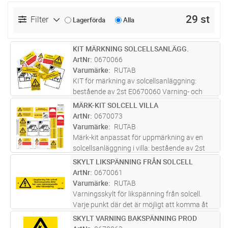
29 st
Filter
Lagerförda
Alla
KIT MÄRKNING SOLCELLSANLÄGG.
Lägg i kundvagn
ST
ArtNr
0670066
Varumärke
RUTAB
KIT för märkning av solcellsanläggning:
bestående av 2st E0670060 Varning- och
informationsskylt för solcellsanläggningar ,
MÄRK-KIT SOLCELL VILLA
Lägg i kundvagn
ST
2st E0670061 Varningsskylt för likspänning
ArtNr
0670073
från solcell, 2st E0670062 Skylt
...läs mer
Varumärke
RUTAB
Märk-kit anpassat för uppmärkning av en
solcellsanläggning i villa: bestående av 2st
E0670060 , 2st E0670061, 1st E0670062, 2st
SKYLT LIKSPÄNNING FRÅN SOLCELL
Lägg i kundvagn
ST
E0670063, 2st E0670065, 1st E0670067, 1st
ArtNr
0670061
E0670068, 1st E0670069, 1st E
...läs mer
Varumärke
RUTAB
Varningsskylt för likspänning från solcell.
Varje punkt där det är möjligt att komma åt
spänningssatta delar på likströmssidan,
SKYLT VARNING BAKSPÄNNING PROD
Lägg i kundvagn
ST
såsom elcentraler och kopplingslådor, ska ha