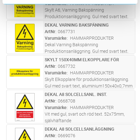
likströmssidan. Gul med svart text.
Varumärke
HAMMARPRODUKTER
110x150x0,7mm, alumi
...läs mer
Skylt A6, Varning Bakspänning
Produktionsanläggning. Gul med svart text.
110x150x0,7mm aluminium
DEKAL VARNING BAKSPÄNNING
Lägg i kundvagn
ST
ArtNr
0667731
Varumärke
HAMMARPRODUKTER
Dekal Varning Bakspänning
Produktionsanläggning. Gul med svart text.
35x50mm, självhäftande Ark med 10 st
SKYLT 150X40MM ELKOPPLARE FÖR
Lägg i kundvagn
ST
dekaler.
ArtNr
0667732
Varumärke
HAMMARPRODUKTER
Skylt Elkopplare för produktionsanläggning.
Gul med svart text, aluminium150x40x0,7mm
DEKAL A8 SOLCELLSANL. INST.
Lägg i kundvagn
ST
ArtNr
0668708
Varumärke
HAMMARPRODUKTER
Vit med gul, svart och röd text. 52x75mm,
självhäftande
DEKAL A8 SOLCELLSANLÄGGNING
Lägg i kundvagn
ST
ArtNr
0669076