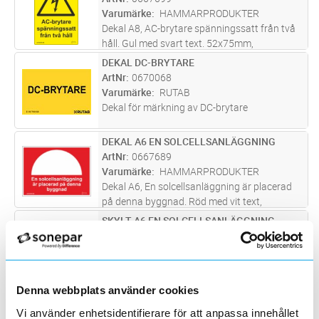
Varumärke
HAMMARPRODUKTER
Dekal A8, AC-brytare spänningssatt från två
håll. Gul med svart text. 52x75mm,
självhäftande
DEKAL DC-BRYTARE
Lägg i kundvagn
ST
ArtNr
0670068
Varumärke
RUTAB
Dekal för märkning av DC-brytare
DEKAL A6 EN SOLCELLSANLÄGGNING
Lägg i kundvagn
ST
ArtNr
0667689
Varumärke
HAMMARPRODUKTER
Dekal A6, En solcellsanläggning är placerad
på denna byggnad. Röd med vit text,
150x105mm, självhäftande.
SKYLT A6 EN SOLCELLSANLÄGGNING
Lägg i kundvagn
ST
ArtNr
0667694
Varumärke
HAMMARPRODUKTER
Skylt A6, En solcellsanläggning är placerad på
denna byggnad. Röd med vit text.
Denna webbplats använder cookies
150x110x0,7mm aluminium
DEKAL A8 VÄXELRIKTARE
Lägg i kundvagn
ST
Vi använder enhetsidentifierare för att anpassa innehållet
ArtNr
0667698