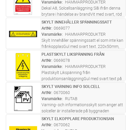
Varumärke
HAMMARPRODUKTER
Dekal A8, Solcellsanläggning Slå ifrån denna
brytare i händelse av brandVit med svart, röd
och gul text. 52x75mm, självhäftande
SKYLT INNEHÅLLER SPÄNNINGSSATT
Lägg i kundvagn
ST
ArtNr
0669077
Varumärke
HAMMARPRODUKTER
Skylt Innehåller spänningssatt el som inte kan
frånkopplasGul med svart text. 220x50mm,
aluminium
PLASTSKYLT LIKSPÄNNING FRÅN
Lägg i kundvagn
ST
ArtNr
0669078
Varumärke
HAMMARPRODUKTER
Plastskylt Likspänning från
produktionsanläggningGul med svart text på
båda sidor 50x90mm Inkl. buntband
SKYLT VARNING INFO SOLCELL
Lägg i kundvagn
ST
4,8mmx200mm
ArtNr
0670060
Varumärke
RUTAB
Varning- och informationsskylt som anger att
solceller är installerade på byggnaden
SKYLT ELKOPPLARE PRODUKTIONSAN
Lägg i kundvagn
ST
ArtNr
0670062