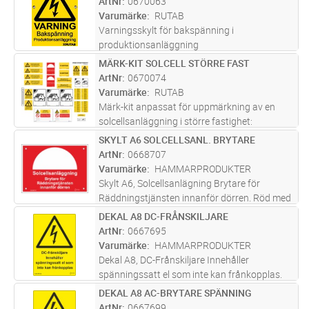
ArtNr
0670063
en varaktig märkning som a
...läs mer
Varumärke
RUTAB
Varningsskylt för bakspänning i
produktionsanläggning
MÄRK-KIT SOLCELL STÖRRE FAST
Lägg i kundvagn
ST
ArtNr
0670074
Varumärke
RUTAB
Märk-kit anpassat för uppmärkning av en
solcellsanläggning i större fastighet:
bestående av 3st E0670060 , 4st E0670061,
SKYLT A6 SOLCELLSANL. BRYTARE
Lägg i kundvagn
ST
2st E0670062, 2st E0670063, 2st E0670065,
ArtNr
0668707
2st E0670067, 2st E0670068, 2st E067
...läs
Varumärke
HAMMARPRODUKTER
mer
Skylt A6, Solcellsanlägning Brytare för
Räddningstjänsten innanför dörren. Röd med
vit text. 150x110x0,7mm aluminium
DEKAL A8 DC-FRÅNSKILJARE
Lägg i kundvagn
ST
ArtNr
0667695
Varumärke
HAMMARPRODUKTER
Dekal A8, DC-Frånskiljare Innehåller
spänningssatt el som inte kan frånkopplas.
Gul med svart text. 52x75mm, självhäftande
DEKAL A8 AC-BRYTARE SPÄNNING
Lägg i kundvagn
ST
ArtNr
0667699