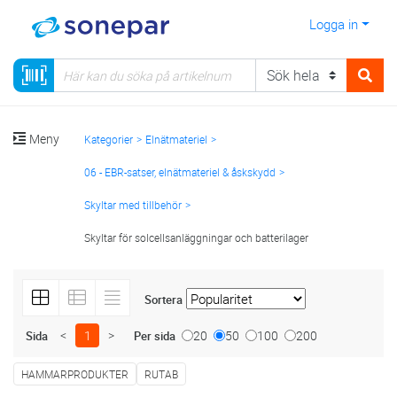
Logga in
Meny
Kategorier
Elnätmateriel
06 - EBR-satser, elnätmateriel & åskskydd
Skyltar med tillbehör
Skyltar för solcellsanläggningar och batterilager
Sortera
<
1
>
20
50
100
200
Sida
Per sida
HAMMARPRODUKTER
RUTAB