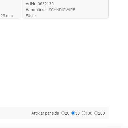
ArtNr
0632130
Varumärke
SCANDICWIRE
 125 mm.
Fäste
Artiklar per sida
20
50
100
200