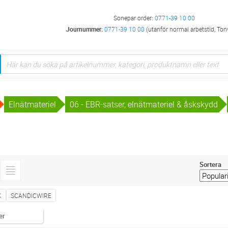
Sonepar order:
0771-39 10 00
Journummer:
0771-39 10 00
(utanför normal arbetstid, Ton
Elnätmateriel
06 - EBR-satser, elnätmateriel & åskskydd
Sortera
K
SCANDICWIRE
er