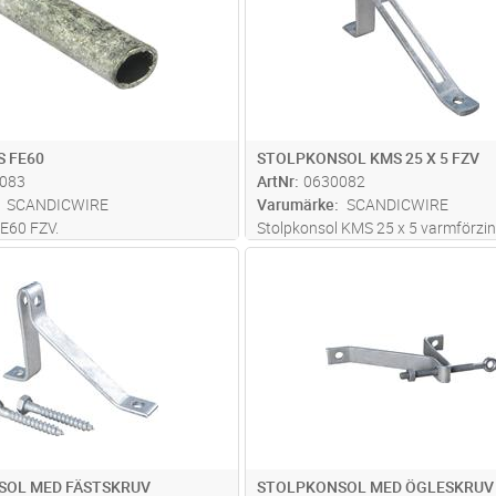
 FE60
STOLPKONSOL KMS 25 X 5 FZV
083
ArtNr
0630082
SCANDICWIRE
Varumärke
SCANDICWIRE
E60 FZV.
Stolpkonsol KMS 25 x 5 varmförzin
Lägg i kundvagn
Lägg i kun
ST
Antal
ST
SOL MED FÄSTSKRUV
STOLPKONSOL MED ÖGLESKRUV