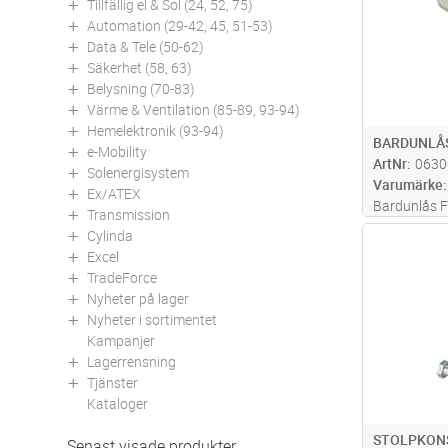
Tillfällig el & Sol (24, 52, 75)
Automation (29-42, 45, 51-53)
Data & Tele (50-62)
Säkerhet (58, 63)
Belysning (70-83)
Värme & Ventilation (85-89, 93-94)
Hemelektronik (93-94)
BARDUNLÅS
e-Mobility
ArtNr
0630
Solenergisystem
Varumärke
Ex/ATEX
Bardunlås F
Transmission
Cylinda
Antal
Excel
TradeForce
Nyheter på lager
Nyheter i sortimentet
Kampanjer
Lagerrensning
Tjänster
Kataloger
STOLPKON
Senast visade produkter