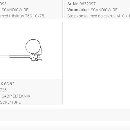
096
ArtNr
0632097
SCANDICWIRE
Varumärke
SCANDICWIRE
 med träskruv T6S 10x75.
Stolpkonsol med ögleskruv M10 x
Lägg i kundvagn
ST
K SC 93
725
SABP ELTEKNIK
k SC93/10PC