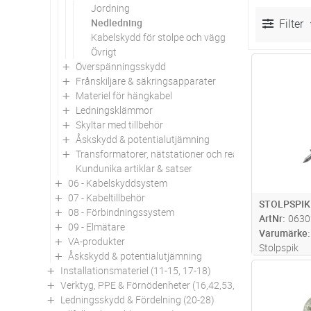
Jordning
Nedledning
Filter
Kabelskydd för stolpe och vägg
Övrigt
Överspänningsskydd
Antal
Frånskiljare & säkringsapparater
Materiel för hängkabel
Ledningsklämmor
Skyltar med tillbehör
Åskskydd & potentialutjämning
Transformatorer, nätstationer och reaktorer
Kundunika artiklar & satser
06 - Kabelskyddsystem
07 - Kabeltillbehör
STOLPSPIK
08 - Förbindningssystem
ArtNr
0630
09 - Elmätare
Varumärke
VA-produkter
Stolpspik
Åskskydd & potentialutjämning
Installationsmateriel (11-15, 17-18)
Antal
Verktyg, PPE & Förnödenheter (16,42,53,94)
Ledningsskydd & Fördelning (20-28)