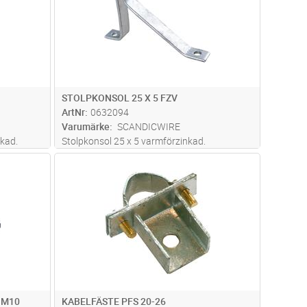
STOLPKONSOL 25 X 5 FZV
ArtNr
0632094
Varumärke
SCANDICWIRE
kad.
Stolpkonsol 25 x 5 varmförzinkad.
dvagn
Lägg i kundvagn
Antal
ST
 M10
KABELFÄSTE PFS 20-26