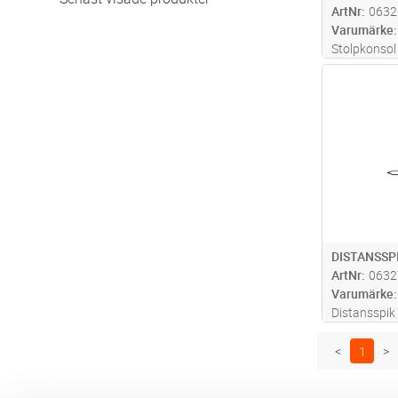
ArtNr
0632
Varumärke
Stolpkonsol
Antal
DISTANSSPI
ArtNr
0632
Varumärke
Distansspi
<
1
>