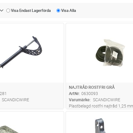
Visa Endast
Lagerförda
Visa
Alla
Lägg i kundvagn
Lägg i kun
ST
Antal
M
NAJTRÅD ROSTFRI GRÅ
281
ArtNr
0630093
SCANDICWIRE
Varumärke
SCANDICWIRE
Plastbelagd rostfri najtråd 1,25 m
m.
Lägg i kundvagn
Lägg i kun
ST
Antal
ST