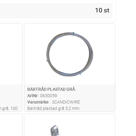
10 st
dvagn
Lägg i kundvagn
Antal
M
BÄRTRÅD PLASTAD GRÅ.
ArtNr
0630059
Varumärke
SCANDICWIRE
m grå. 100
Bärtråd plastad grå 5,2 mm.
dvagn
Lägg i kundvagn
Antal
ST