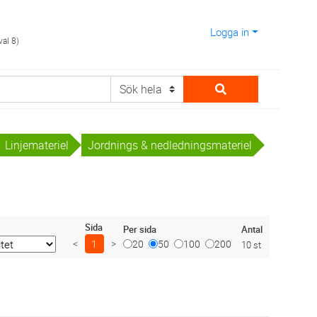
Logga in
val 8)
Linjemateriel
Jordnings & nedledningsmateriel
Sida
Antal
Per sida
<
1
>
20
50
100
200
10 st