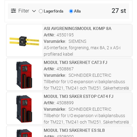
27 st
Filter
Lagerförda
Alla
ASI AVGRENINGSMODUL KOMP 8A
Lägg i kundvagn
ST
ArtNr
4550195
Varumärke
SIEMENS
AS-interface, förgrening, max 8A, 2 x AS-i
profilerad kabel
MODUL TM3 SÄKERHET CAT3 FJ
Lägg i kundvagn
ST
ArtNr
4508867
Varumärke
SCHNEIDER ELECTRIC
Tillbehör för I/O expansion vi bakplansbuss
för TM221, TM241 och TM251. Säkerhetsrelä
vars status kan läsas av PLC via
MODUL TM3 SÄKER ESTOP CAT4 FJ
Lägg i kundvagn
ST
bakplansbus,
ArtNr
4508899
Varumärke
SCHNEIDER ELECTRIC
Tillbehör för I/O expansion vi bakplansbuss
för TM221, TM241 och TM251. Säkerhetsrelä
vars status kan läsas av PLC via
MODUL TM3 SÄKERHET ES SLB
Lägg i kundvagn
ST
bakplansbus,
ArtNr
4508900