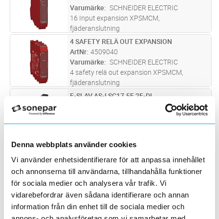
Varumärke
SCHNEIDER ELECTRIC
16 Input expansion XPSMCM,
fjäderanslutning
4 SAFETY RELÄ OUT EXPANSION
Lägg i kundvagn
ST
ArtNr
4509040
Varumärke
SCHNEIDER ELECTRIC
4 safety relä out expansion XPSMCM,
fjäderanslutning
F-SLAV AS-I SC17.5F 2F-DI
Lägg i kundvagn
ST
ArtNr
4550003
Varumärke
SIEMENS
AS-interface, felsäkerslav, slimline kompakt
SC17.5, IP20, 2F-DI, skruvplint
Denna webbplats använder cookies
F-SLAV AS-I SC17.5F 2F-DI
Lägg i kundvagn
ST
Vi använder enhetsidentifierare för att anpassa innehållet
ArtNr
4550019
Varumärke
SIEMENS
och annonserna till användarna, tillhandahålla funktioner
AS-interface, felsäker slav, slimline kompakt
för sociala medier och analysera vår trafik. Vi
SC17.5, IP20, 2F-DI, fjäderplint
vidarebefordrar även sådana identifierare och annan
AS-INTERFACE DIG IN/UT KO
Lägg i kundvagn
ST
information från din enhet till de sociala medier och
ArtNr
4550050
annons- och analysföretag som vi samarbetar med.