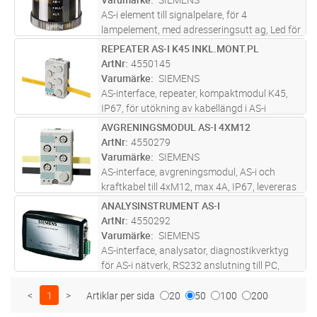
AS-i element till signalpelare, för 4
lampelement, med adresseringsutt ag, Led för
AS-i statusvisning
REPEATER AS-I K45 INKL.MONT.PL
Lägg i kundvagn
ST
ArtNr
4550145
Varumärke
SIEMENS
AS-interface, repeater, kompaktmodul K45,
IP67, för utökning av kabellängd i AS-i
nätverk, inkl. montageplatta
AVGRENINGSMODUL AS-I 4XM12
Lägg i kundvagn
ST
ArtNr
4550279
Varumärke
SIEMENS
AS-interface, avgreningsmodul, AS-i och
kraftkabel till 4xM12, max 4A, IP67, levereras
med montageplatta för DIN-skena
ANALYSINSTRUMENT AS-I
Lägg i kundvagn
ST
ArtNr
4550292
Varumärke
SIEMENS
AS-interface, analysator, diagnostikverktyg
för AS-i nätverk, RS232 anslutning till PC,
mjukvara på CD
<
1
>
Artiklar per sida
20
50
100
200