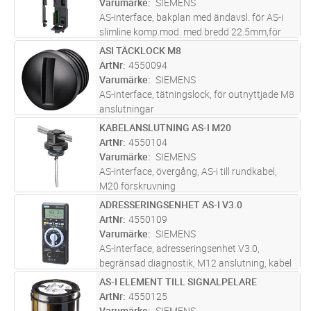
Varumärke
SIEMENS
AS-interface, bakplan med ändavsl. för AS-i
slimline komp.mod. med bredd 22.5mm,för
sammanslutning av AS-i bus och 24VDC
ASI TÄCKLOCK M8
Lägg i kundvagn
ST
ArtNr
4550094
Varumärke
SIEMENS
AS-interface, tätningslock, för outnyttjade M8
anslutningar
KABELANSLUTNING AS-I M20
Lägg i kundvagn
ST
ArtNr
4550104
Varumärke
SIEMENS
AS-interface, övergång, AS-i till rundkabel,
M20 förskruvning
ADRESSERINGSENHET AS-I V3.0
Lägg i kundvagn
ST
ArtNr
4550109
Varumärke
SIEMENS
AS-interface, adresseringsenhet V3.0,
begränsad diagnostik, M12 anslutning, kabel
med radioplugg
AS-I ELEMENT TILL SIGNALPELARE
Lägg i kundvagn
ST
ArtNr
4550125
Varumärke
SIEMENS