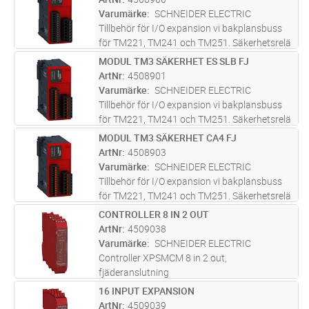
Varumärke
SCHNEIDER ELECTRIC
Tillbehör för I/O expansion vi bakplansbuss
för TM221, TM241 och TM251. Säkerhetsrelä
vars status kan läsas av PLC via
MODUL TM3 SÄKERHET ES SLB FJ
Lägg i kundvagn
ST
bakplansbus,
ArtNr
4508901
Varumärke
SCHNEIDER ELECTRIC
Tillbehör för I/O expansion vi bakplansbuss
för TM221, TM241 och TM251. Säkerhetsrelä
vars status kan läsas av PLC via
MODUL TM3 SÄKERHET CA4 FJ
Lägg i kundvagn
ST
bakplansbus,
ArtNr
4508903
Varumärke
SCHNEIDER ELECTRIC
Tillbehör för I/O expansion vi bakplansbuss
för TM221, TM241 och TM251. Säkerhetsrelä
vars status kan läsas av PLC via
CONTROLLER 8 IN 2 OUT
Lägg i kundvagn
ST
bakplansbus,
ArtNr
4509038
Varumärke
SCHNEIDER ELECTRIC
Controller XPSMCM 8 in 2 out,
fjäderanslutning
16 INPUT EXPANSION
Lägg i kundvagn
ST
ArtNr
4509039