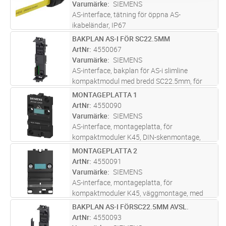
Varumärke
SIEMENS
AS-interface, tätning för öppna AS-
ikabeländar, IP67
BAKPLAN AS-I FÖR SC22.5MM
Lägg i kundvagn
ST
ArtNr
4550067
Varumärke
SIEMENS
AS-interface, bakplan för AS-i slimline
kompaktmodul med bredd SC22.5mm, för
sammanslutning av AS-i bus och 24VDC
MONTAGEPLATTA 1
Lägg i kundvagn
ST
ArtNr
4550090
Varumärke
SIEMENS
AS-interface, montageplatta, för
kompaktmoduler K45, DIN-skenmontage,
med spår för hjälpspänning
MONTAGEPLATTA 2
Lägg i kundvagn
ST
ArtNr
4550091
Varumärke
SIEMENS
AS-interface, montageplatta, för
kompaktmoduler K45, väggmontage, med
spår för hjälpspänning
BAKPLAN AS-I FÖRSC22.5MM AVSL.
Lägg i kundvagn
ST
ArtNr
4550093