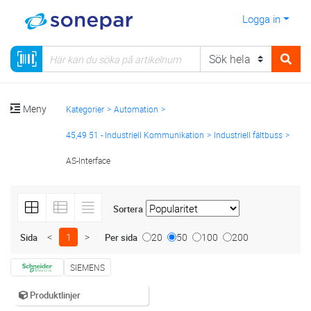
Logga in
Meny
Kategorier
Automation
45,49 51 - Industriell Kommunikation
Industriell fältbuss
AS-Interface
Sortera
<
1
>
20
50
100
200
Sida
Per sida
SIEMENS
Produktlinjer