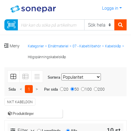
Logga in
Meny
Kategorier
Elnätmateriel
07 - Kabeltillbehör
Kabelskåp
Högspänningskabelskåp
Sortera
<
1
>
20
50
100
200
Sida
Per sida
NKT KABELDON
Produktlinjer
10 st
Filter
Lagerförda
Alla