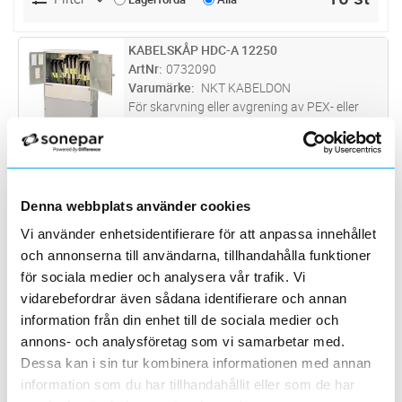
KABELSKÅP HDC-A 12250
Lägg i kundvagn
ST
ArtNr
0732090
Varumärke
NKT KABELDON
För skarvning eller avgrening av PEX- eller
EPR-isolerade 1- eller 3-ledarkabel. Kapslingen
uppfyller mekaniska slagprov enligt IEC
KABELSKÅP HDC-A 12630-01
Lägg i kundvagn
ST
60439-5. Anslutningar ingår som uppfyller
ArtNr
0732091
elektriska krav enligt CE
...läs mer
Varumärke
NKT KABELDON
Denna webbplats använder cookies
För skarvning eller avgrening av PEX- eller
EPR-isolerade 1- eller 3-ledarkabel. Kapslingen
Vi använder enhetsidentifierare för att anpassa innehållet
uppfyller mekaniska slagprov enligt IEC
KABELSKÅP HDC-A 12630-02
Lägg i kundvagn
ST
och annonserna till användarna, tillhandahålla funktioner
60439-5. Anslutningar ingår som uppfyller
ArtNr
0732092
för sociala medier och analysera vår trafik. Vi
elektriska krav enligt CE
...läs mer
Varumärke
NKT KABELDON
vidarebefordrar även sådana identifierare och annan
För skarvning eller avgrening av PEX- eller
information från din enhet till de sociala medier och
EPR-isolerade 1- eller 3-ledarkabel. Kapslingen
annons- och analysföretag som vi samarbetar med.
uppfyller mekaniska slagprov enligt IEC
KABELSKÅP HDC-A 12630-03
Lägg i kundvagn
ST
60439-5. Anslutningar ingår som uppfyller
Dessa kan i sin tur kombinera informationen med annan
ArtNr
0732093
elektriska krav enligt CE
...läs mer
information som du har tillhandahållit eller som de har
Varumärke
NKT KABELDON