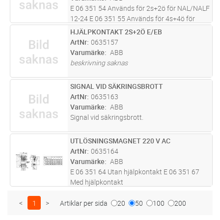
E 06 351 54 Används för 2s+2ö för NAL/NALF
12-24 E 06 351 55 Används för 4s+4ö för
NAL/NALF 12-24 E 06 351 57 Används för
HJÄLPKONTAKT 2S+2Ö E/EB
Lägg i kundvagn
ST
2s+2ö för E/EB 12-36
ArtNr
0635157
Varumärke
ABB
beskrivning saknas
SIGNAL VID SÄKRINGSBROTT
Lägg i kundvagn
ST
ArtNr
0635163
Varumärke
ABB
Signal vid säkringsbrott.
UTLÖSNINGSMAGNET 220 V AC
Lägg i kundvagn
ST
ArtNr
0635164
Varumärke
ABB
E 06 351 64 Utan hjälpkontakt E 06 351 67
Med hjälpkontakt
<
1
>
Artiklar per sida
20
50
100
200