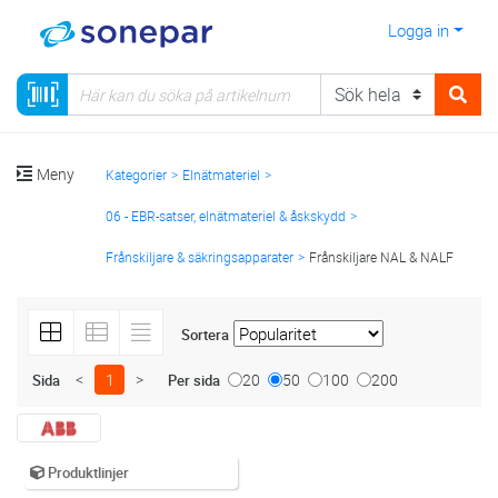
Logga in
Meny
Kategorier
Elnätmateriel
06 - EBR-satser, elnätmateriel & åskskydd
Frånskiljare & säkringsapparater
Frånskiljare NAL & NALF
Sortera
<
1
>
20
50
100
200
Sida
Per sida
Produktlinjer