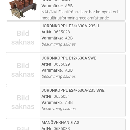
Varumärke
ABB
NAL/NALF lastfrånskiljare har kompakt och
modulär utformning med omfattande
funktionalitet. Märkspänning upp till 36 kV
JORDNKOPPL E24/630A-235 H
Lägg i kundvagn
ST
och märkström upp till 1 250 A. NAL/NALF
ArtNr
0635028
lastfrånskiljare är en lösning för til
...läs mer
Varumärke
ABB
beskrivning saknas
JORDNKOPPL E12/630A SWE
Lägg i kundvagn
ST
ArtNr
0635029
Varumärke
ABB
beskrivning saknas
JORDNKOPPL E24/630A-235 SWE
Lägg i kundvagn
ST
ArtNr
0635031
Varumärke
ABB
beskrivning saknas
MANÖVERHANDTAG
Lägg i kundvagn
ST
ArtNr
0635033