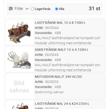
31 st
Filter
Lagerförda
Alla
LASTFRÅNSK NAL 12-6 K 150H L
Lägg i kundvagn
ST
ArtNr
0635044
Varumärke
ABB
NAL/NALF lastfrånskiljare har kompakt och
modulär utformning med omfattande
funktionalitet. Märkspänning upp till 36 kV
SÄKR FRÅNSK NALF 12-6 A 150H L
Lägg i kundvagn
ST
och märkström upp till 1 250 A. NAL/NALF
ArtNr
0635045
lastfrånskiljare är en lösning för til
...läs mer
Varumärke
ABB
NAL/NALF lastfrånskiljare har kompakt och
modulär utformning med omfattande
funktionalitet. Märkspänning upp till 36 kV
MOTORDON NAL/F 24V AC/DC
Lägg i kundvagn
ST
och märkström upp till 1 250 A. NAL/NALF
ArtNr
0635032
lastfrånskiljare är en lösning för til
...läs mer
Varumärke
ABB
beskrivning saknas
LASTFRÅNSK NAL 24-6 K24 235H L
Lägg i kundvagn
ST
ArtNr
0635046