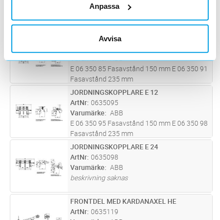
Varumärke
ABB
Anpassa
NAL/NALF lastfrånskiljare har kompakt och
modulär utformning med omfattande
funktionalitet. Märkspänning upp till 36 kV
JORDNINGSKOPPLARE E 12
Avvisa
Lägg i kundvagn
ST
och märkström upp till 1 250 A. NAL/NALF
ArtNr
0635085
lastfrånskiljare är en lösning för til
...läs mer
Varumärke
ABB
E 06 350 85 Fasavstånd 150 mm E 06 350 91
Fasavstånd 235 mm
JORDNINGSKOPPLARE E 12
Lägg i kundvagn
ST
ArtNr
0635095
Varumärke
ABB
E 06 350 95 Fasavstånd 150 mm E 06 350 98
Fasavstånd 235 mm
JORDNINGSKOPPLARE E 24
Lägg i kundvagn
ST
ArtNr
0635098
Varumärke
ABB
beskrivning saknas
FRONTDEL MED KARDANAXEL HE
Lägg i kundvagn
ST
ArtNr
0635119