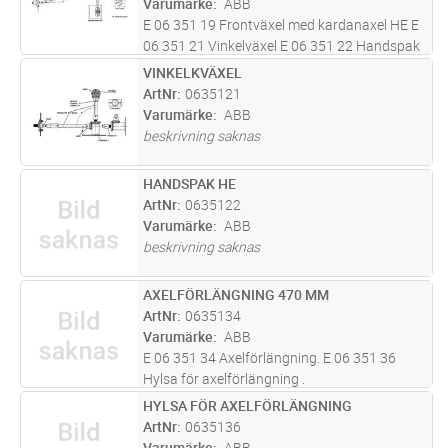
Varumärke
ABB
E 06 351 19 Frontväxel med kardanaxel HE E
06 351 21 Vinkelväxel E 06 351 22 Handspak
HE
VINKELKVÄXEL
Lägg i kundvagn
ST
ArtNr
0635121
Varumärke
ABB
beskrivning saknas
HANDSPAK HE
Lägg i kundvagn
ST
ArtNr
0635122
Varumärke
ABB
beskrivning saknas
AXELFÖRLÄNGNING 470 MM
Lägg i kundvagn
ST
ArtNr
0635134
Varumärke
ABB
E 06 351 34 Axelförlängning. E 06 351 36
Hylsa för axelförlängning .
HYLSA FÖR AXELFÖRLÄNGNING
Lägg i kundvagn
ST
ArtNr
0635136
Varumärke
ABB