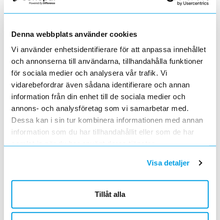
Varumärke
ABB
beskrivning saknas
Denna webbplats använder cookies
SÄKRINGSKLÄMMA FÖR CEF/CMF
Lägg i kundvagn
ST
Vi använder enhetsidentifierare för att anpassa innehållet
ArtNr
0635040
Varumärke
ABB
och annonserna till användarna, tillhandahålla funktioner
beskrivning saknas
för sociala medier och analysera vår trafik. Vi
vidarebefordrar även sådana identifierare och annan
LAGER F HE, MED SPÄRRSP 110VDC
Lägg i kundvagn
ST
information från din enhet till de sociala medier och
ArtNr
0635041
annons- och analysföretag som vi samarbetar med.
Varumärke
ABB
Dessa kan i sin tur kombinera informationen med annan
beskrivning saknas
information som du har tillhandahållit eller som de har
samlat in när du har använt deras tjänster.
VINKELVÄXELSTÖD
Lägg i kundvagn
ST
ArtNr
0635042
Visa detaljer
Varumärke
ABB
beskrivning saknas
Tillåt alla
SÄKR FRÅNSK NALF 24-6 A 235H L
Lägg i kundvagn
ST
ArtNr
0635047