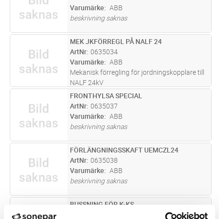
Varumärke
ABB
beskrivning saknas
MEK JKFÖRREGL PÅ NALF 24
Lägg i kundvagn
ST
ArtNr
0635034
Varumärke
ABB
Mekanisk förregling för jordningskopplare till
NALF 24kV
FRONTHYLSA SPECIAL
Lägg i kundvagn
ST
ArtNr
0635037
Varumärke
ABB
beskrivning saknas
FÖRLÄNGNINGSSKAFT UEMCZL24
Lägg i kundvagn
ST
ArtNr
0635038
Varumärke
ABB
beskrivning saknas
BUSSNING FÖR K-KS
Lägg i kundvagn
ST
ArtNr
0635039