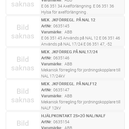
E 06 351 34 Axelförlängning. E 06 351 36
Hylsa för axelförlängning .
MEK. JKFÖRREGL. PÅ NAL 12
Lägg i kundvagn
ST
ArtNr
0635145
Varumärke
ABB
E 06 351 45 Används på NAL 12 E 06 351 46
Används på NAL 17/24 E 06 351 47, -52
Används på NALF 12. Säkringslängd e = 262
MEK. JKFÖRREG.PÅ NAL17/24
Lägg i kundvagn
ST
mm. E 06 351 52 Används på NALF 24.
ArtNr
0635146
Säkringslängd e = 442 mm. Normalt
Varumärke
ABB
monter
...läs mer
Mekanisk förregling för jordningskopplare till
NAL 17/24kV
MEK. JKFÖRREGL. PÅ NALF12
Lägg i kundvagn
ST
ArtNr
0635147
Varumärke
ABB
Mekanisk förregling för jordningskopplare till
NALF 12kV
HJÄLPKONTAKT 2S+2Ö NAL/NALF
Lägg i kundvagn
ST
ArtNr
0635154
Varumärke
ABB