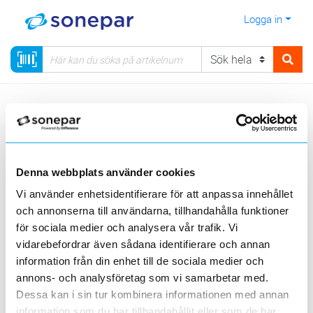
Logga in
Meny
Kategorier
Säkerhet
Kamerabevakning
Kamerabevakning Honeywell
Ball kameror 35-serien
Denna webbplats använder cookies
Visa produkter från alla underliggande kategorier
Vi använder enhetsidentifierare för att anpassa innehållet
och annonserna till användarna, tillhandahålla funktioner
för sociala medier och analysera vår trafik. Vi
vidarebefordrar även sådana identifierare och annan
information från din enhet till de sociala medier och
annons- och analysföretag som vi samarbetar med.
Ball kameror MFZ
Ball kameror fast
lins utomhus
lins utomhus
Dessa kan i sin tur kombinera informationen med annan
information som du har tillhandahållit eller som de har