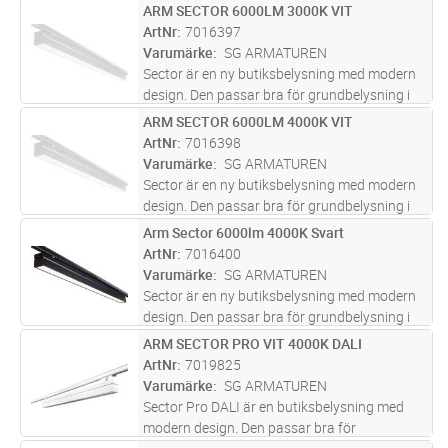
placeras dikt an varandra för att skapa långa
ARM SECTOR 6000LM 3000K VIT
Lägg i kundvagn
ST
ljuslinjer. Kompatibel med standard 3-
ArtNr
7016397
fasskenor och kan
...läs mer
Varumärke
SG ARMATUREN
Sector är en ny butiksbelysning med modern
design. Den passar bra för grundbelysning i
butiker och utställningsutrymmen. Den går
ARM SECTOR 6000LM 4000K VIT
Lägg i kundvagn
ST
snabbt och smidigt att installera eftersom
ArtNr
7016398
den kan monteras direkt på
...läs mer
Varumärke
SG ARMATUREN
Sector är en ny butiksbelysning med modern
design. Den passar bra för grundbelysning i
butiker och utställningsutrymmen. Den går
Arm Sector 6000lm 4000K Svart
Lägg i kundvagn
ST
snabbt och smidigt att installera eftersom
ArtNr
7016400
den kan monteras direkt på
...läs mer
Varumärke
SG ARMATUREN
Sector är en ny butiksbelysning med modern
design. Den passar bra för grundbelysning i
butiker och utställningsutrymmen. Den går
ARM SECTOR PRO VIT 4000K DALI
Lägg i kundvagn
ST
snabbt och smidigt att installera eftersom
ArtNr
7019825
den kan monteras direkt på
...läs mer
Varumärke
SG ARMATUREN
Sector Pro DALI är en butiksbelysning med
modern design. Den passar bra för