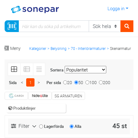
Logga in
Meny
Kategorier
Belysning
70 - Interiörarmaturer
Skenarmatur
Sortera
<
1
>
20
50
100
200
Sida
Per sida
SG ARMATUREN
Produktlinjer
45 st
Filter
Lagerförda
Alla