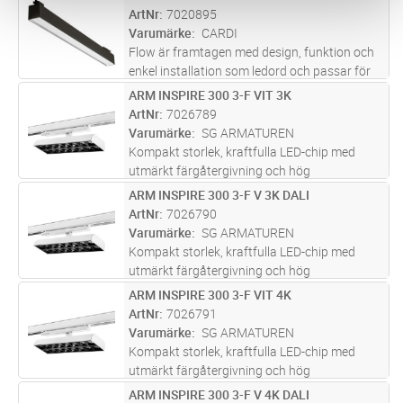
Lägg i kundvagn
ST
Armaturen har en direkt ljusfördelning. Flow
ArtNr
7020895
track har en adapter
...läs mer
Varumärke
CARDI
Flow är framtagen med design, funktion och
enkel installation som ledord och passar för
kontor och andra typer av offentliga miljöer.
ARM INSPIRE 300 3-F VIT 3K
Lägg i kundvagn
ST
Armaturen har en direkt ljusfördelning. Flow
ArtNr
7026789
track har en adapter
...läs mer
Varumärke
SG ARMATUREN
Kompakt storlek, kraftfulla LED-chip med
utmärkt färgåtergivning och hög
lumenproduktion samt vinklingsbart hölje gör
ARM INSPIRE 300 3-F V 3K DALI
Lägg i kundvagn
ST
Inspire 300 3-Fas till ett utmärkt val för
ArtNr
7026790
butiker och utställningar. De kubiska
...läs
Varumärke
SG ARMATUREN
mer
Kompakt storlek, kraftfulla LED-chip med
utmärkt färgåtergivning och hög
lumenproduktion samt vinklingsbart hölje gör
ARM INSPIRE 300 3-F VIT 4K
Lägg i kundvagn
ST
Inspire 300 3-Fas till ett utmärkt val för
ArtNr
7026791
butiker och utställningar. De kubiska
...läs
Varumärke
SG ARMATUREN
mer
Kompakt storlek, kraftfulla LED-chip med
utmärkt färgåtergivning och hög
lumenproduktion samt vinklingsbart hölje gör
ARM INSPIRE 300 3-F V 4K DALI
Lägg i kundvagn
ST