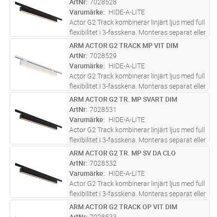
ArtNr
7028528
fasskenor och kan
...läs mer
Varumärke
HIDE-A-LITE
Actor G2 Track kombinerar linjärt ljus med full
flexibilitet i 3-fasskena. Monteras separat eller
placeras dikt an varandra för att skapa långa
ARM ACTOR G2 TRACK MP VIT DIM
Lägg i kundvagn
ST
ljuslinjer. Kompatibel med standard 3-
ArtNr
7028529
fasskenor och kan
...läs mer
Varumärke
HIDE-A-LITE
Actor G2 Track kombinerar linjärt ljus med full
flexibilitet i 3-fasskena. Monteras separat eller
placeras dikt an varandra för att skapa långa
ARM ACTOR G2 TR. MP SVART DIM
Lägg i kundvagn
ST
ljuslinjer. Kompatibel med standard 3-
ArtNr
7028531
fasskenor och kan
...läs mer
Varumärke
HIDE-A-LITE
Actor G2 Track kombinerar linjärt ljus med full
flexibilitet i 3-fasskena. Monteras separat eller
placeras dikt an varandra för att skapa långa
ARM ACTOR G2 TR. MP SV DA CLO
Lägg i kundvagn
ST
ljuslinjer. Kompatibel med standard 3-
ArtNr
7028532
fasskenor och kan
...läs mer
Varumärke
HIDE-A-LITE
Actor G2 Track kombinerar linjärt ljus med full
flexibilitet i 3-fasskena. Monteras separat eller
placeras dikt an varandra för att skapa långa
ARM ACTOR G2 TRACK OP VIT DIM
Lägg i kundvagn
ST
ljuslinjer. Kompatibel med standard 3-
ArtNr
7028533