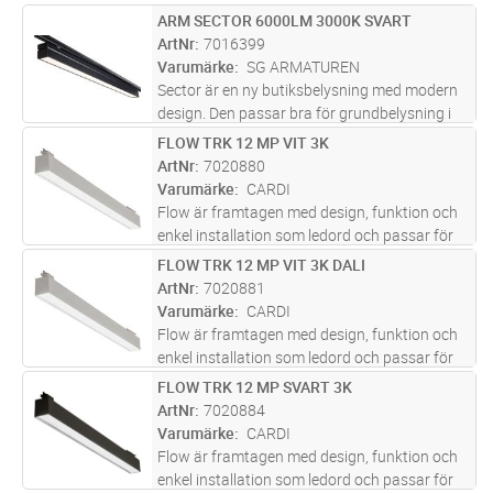
ARM SECTOR 6000LM 3000K SVART
Lägg i kundvagn
ST
ArtNr
7016399
Varumärke
SG ARMATUREN
Sector är en ny butiksbelysning med modern
design. Den passar bra för grundbelysning i
butiker och utställningsutrymmen. Den går
FLOW TRK 12 MP VIT 3K
Lägg i kundvagn
ST
snabbt och smidigt att installera eftersom
ArtNr
7020880
den kan monteras direkt på
...läs mer
Varumärke
CARDI
Flow är framtagen med design, funktion och
enkel installation som ledord och passar för
kontor och andra typer av offentliga miljöer.
FLOW TRK 12 MP VIT 3K DALI
Lägg i kundvagn
ST
Armaturen har en direkt ljusfördelning. Flow
ArtNr
7020881
track har en adapter
...läs mer
Varumärke
CARDI
Flow är framtagen med design, funktion och
enkel installation som ledord och passar för
kontor och andra typer av offentliga miljöer.
FLOW TRK 12 MP SVART 3K
Lägg i kundvagn
ST
Armaturen har en direkt ljusfördelning. Flow
ArtNr
7020884
track har en adapter
...läs mer
Varumärke
CARDI
Flow är framtagen med design, funktion och
enkel installation som ledord och passar för