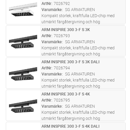
Inspire 300 3-Fas till ett utmärkt val för
ArtNr
7026792
butiker och utställningar. De kubiska
...läs
Varumärke
SG ARMATUREN
mer
Kompakt storlek, kraftfulla LED-chip med
utmärkt färgåtergivning och hög
lumenproduktion samt vinklingsbart hölje gör
ARM INSPIRE 300 3-F S 3K
Lägg i kundvagn
ST
Inspire 300 3-Fas till ett utmärkt val för
ArtNr
7026793
butiker och utställningar. De kubiska
...läs
Varumärke
SG ARMATUREN
mer
Kompakt storlek, kraftfulla LED-chip med
utmärkt färgåtergivning och hög
lumenproduktion samt vinklingsbart hölje gör
ARM INSPIRE 300 3-F S 3K DALI
Lägg i kundvagn
ST
Inspire 300 3-Fas till ett utmärkt val för
ArtNr
7026794
butiker och utställningar. De kubiska
...läs
Varumärke
SG ARMATUREN
mer
Kompakt storlek, kraftfulla LED-chip med
utmärkt färgåtergivning och hög
lumenproduktion samt vinklingsbart hölje gör
ARM INSPIRE 300 3-F S 4K
Lägg i kundvagn
ST
Inspire 300 3-Fas till ett utmärkt val för
ArtNr
7026795
butiker och utställningar. De kubiska
...läs
Varumärke
SG ARMATUREN
mer
Kompakt storlek, kraftfulla LED-chip med
utmärkt färgåtergivning och hög
lumenproduktion samt vinklingsbart hölje gör
ARM INSPIRE 300 3-F S 4K DALI
Lägg i kundvagn
ST