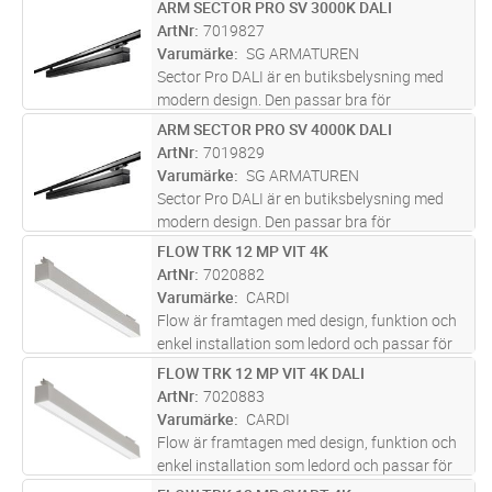
grundbelysning i butiker och
ARM SECTOR PRO SV 3000K DALI
Lägg i kundvagn
ST
utställningsutrymmen. Den går snabbt och
ArtNr
7019827
smidigt att installera eftersom den kan
Varumärke
SG ARMATUREN
monteras dire
...läs mer
Sector Pro DALI är en butiksbelysning med
modern design. Den passar bra för
grundbelysning i butiker och
ARM SECTOR PRO SV 4000K DALI
Lägg i kundvagn
ST
utställningsutrymmen. Den går snabbt och
ArtNr
7019829
smidigt att installera eftersom den kan
Varumärke
SG ARMATUREN
monteras dire
...läs mer
Sector Pro DALI är en butiksbelysning med
modern design. Den passar bra för
grundbelysning i butiker och
FLOW TRK 12 MP VIT 4K
Lägg i kundvagn
ST
utställningsutrymmen. Den går snabbt och
ArtNr
7020882
smidigt att installera eftersom den kan
Varumärke
CARDI
monteras dire
...läs mer
Flow är framtagen med design, funktion och
enkel installation som ledord och passar för
kontor och andra typer av offentliga miljöer.
FLOW TRK 12 MP VIT 4K DALI
Lägg i kundvagn
ST
Armaturen har en direkt ljusfördelning. Flow
ArtNr
7020883
track har en adapter
...läs mer
Varumärke
CARDI
Flow är framtagen med design, funktion och
enkel installation som ledord och passar för
kontor och andra typer av offentliga miljöer.