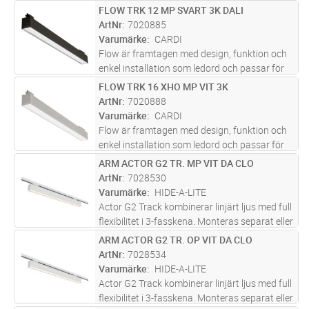
kontor och andra typer av offentliga miljöer.
FLOW TRK 12 MP SVART 3K DALI
Lägg i kundvagn
ST
Armaturen har en direkt ljusfördelning. Flow
ArtNr
7020885
track har en adapter
...läs mer
Varumärke
CARDI
Flow är framtagen med design, funktion och
enkel installation som ledord och passar för
kontor och andra typer av offentliga miljöer.
FLOW TRK 16 XHO MP VIT 3K
Lägg i kundvagn
ST
Armaturen har en direkt ljusfördelning. Flow
ArtNr
7020888
track har en adapter
...läs mer
Varumärke
CARDI
Flow är framtagen med design, funktion och
enkel installation som ledord och passar för
kontor och andra typer av offentliga miljöer.
ARM ACTOR G2 TR. MP VIT DA CLO
Lägg i kundvagn
ST
Armaturen har en direkt ljusfördelning. Flow
ArtNr
7028530
track har en adapter
...läs mer
Varumärke
HIDE-A-LITE
Actor G2 Track kombinerar linjärt ljus med full
flexibilitet i 3-fasskena. Monteras separat eller
placeras dikt an varandra för att skapa långa
ARM ACTOR G2 TR. OP VIT DA CLO
Lägg i kundvagn
ST
ljuslinjer. Kompatibel med standard 3-
ArtNr
7028534
fasskenor och kan
...läs mer
Varumärke
HIDE-A-LITE
Actor G2 Track kombinerar linjärt ljus med full
flexibilitet i 3-fasskena. Monteras separat eller