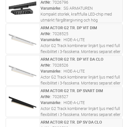
Inspire 300 3-Fas till ett utmärkt val för
ArtNr
7026796
butiker och utställningar. De kubiska
...läs
Varumärke
SG ARMATUREN
mer
Kompakt storlek, kraftfulla LED-chip med
utmärkt färgåtergivning och hög
lumenproduktion samt vinklingsbart hölje gör
ARM ACTOR G2 TR. DP VIT DIM
Lägg i kundvagn
ST
Inspire 300 3-Fas till ett utmärkt val för
ArtNr
7028525
butiker och utställningar. De kubiska
...läs
Varumärke
HIDE-A-LITE
mer
Actor G2 Track kombinerar linjärt ljus med full
flexibilitet i 3-fasskena. Monteras separat eller
placeras dikt an varandra för att skapa långa
ARM ACTOR G2 TR. DP VIT DA CLO
Lägg i kundvagn
ST
ljuslinjer. Kompatibel med standard 3-
ArtNr
7028526
fasskenor och kan
...läs mer
Varumärke
HIDE-A-LITE
Actor G2 Track kombinerar linjärt ljus med full
flexibilitet i 3-fasskena. Monteras separat eller
placeras dikt an varandra för att skapa långa
ARM ACTOR G2 TR. DP SVART DIM
Lägg i kundvagn
ST
ljuslinjer. Kompatibel med standard 3-
ArtNr
7028527
fasskenor och kan
...läs mer
Varumärke
HIDE-A-LITE
Actor G2 Track kombinerar linjärt ljus med full
flexibilitet i 3-fasskena. Monteras separat eller
placeras dikt an varandra för att skapa långa
ARM ACTOR G2 TR. DP SV DA CLO
Lägg i kundvagn
ST
ljuslinjer. Kompatibel med standard 3-