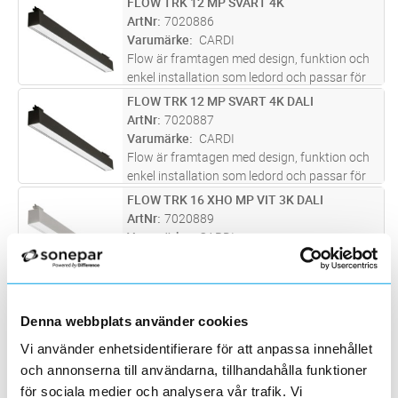
FLOW TRK 12 MP SVART 4K
Lägg i kundvagn
ST
Armaturen har en direkt ljusfördelning. Flow
ArtNr
7020886
track har en adapter
...läs mer
Varumärke
CARDI
Flow är framtagen med design, funktion och
enkel installation som ledord och passar för
kontor och andra typer av offentliga miljöer.
FLOW TRK 12 MP SVART 4K DALI
Lägg i kundvagn
ST
Armaturen har en direkt ljusfördelning. Flow
ArtNr
7020887
track har en adapter
...läs mer
Varumärke
CARDI
Flow är framtagen med design, funktion och
enkel installation som ledord och passar för
kontor och andra typer av offentliga miljöer.
FLOW TRK 16 XHO MP VIT 3K DALI
Lägg i kundvagn
ST
Armaturen har en direkt ljusfördelning. Flow
ArtNr
7020889
track har en adapter
...läs mer
Varumärke
CARDI
Flow är framtagen med design, funktion och
enkel installation som ledord och passar för
kontor och andra typer av offentliga miljöer.
FLOW TRK 16 XHO MP VIT 4K
Lägg i kundvagn
ST
Armaturen har en direkt ljusfördelning. Flow
ArtNr
7020890
Denna webbplats använder cookies
track har en adapter
...läs mer
Varumärke
CARDI
Vi använder enhetsidentifierare för att anpassa innehållet
Flow är framtagen med design, funktion och
och annonserna till användarna, tillhandahålla funktioner
enkel installation som ledord och passar för
kontor och andra typer av offentliga miljöer.
för sociala medier och analysera vår trafik. Vi
FLOW TRK 16 XHO MP VIT 4K DALI