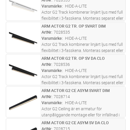
fasskenor och kan
...läs mer
Varumärke
HIDE-A-LITE
Actor G2 Track kombinerar linjärt ljus med full
flexibilitet i 3-fasskena. Monteras separat eller
placeras dikt an varandra för att skapa långa
ARM ACTOR G2 TR. OP SVART DIM
Lägg i kundvagn
ST
ljuslinjer. Kompatibel med standard 3-
ArtNr
7028535
fasskenor och kan
...läs mer
Varumärke
HIDE-A-LITE
Actor G2 Track kombinerar linjärt ljus med full
flexibilitet i 3-fasskena. Monteras separat eller
placeras dikt an varandra för att skapa långa
ARM ACTOR G2 TR. OP SV DA CLO
Lägg i kundvagn
ST
ljuslinjer. Kompatibel med standard 3-
ArtNr
7028536
fasskenor och kan
...läs mer
Varumärke
HIDE-A-LITE
Actor G2 Track kombinerar linjärt ljus med full
flexibilitet i 3-fasskena. Monteras separat eller
placeras dikt an varandra för att skapa långa
ARM ACTOR G2 CE ASYM SVART DIM
Lägg i kundvagn
ST
ljuslinjer. Kompatibel med standard 3-
ArtNr
7028714
fasskenor och kan
...läs mer
Varumärke
HIDE-A-LITE
Actor G2 Ceiling är en armatur för
utanpåliggande montage eller för infällnad i
fasta tak. Den rena, kantnära designen
ARM ACTOR G2 CE ASYM SV DA CLO
Lägg i kundvagn
ST
smälter in i taket och ger ett diskret uttryck –
ArtNr
7028715