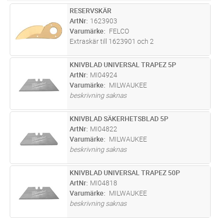
RESERVSKÄR
Lägg i kundvagn
ST
ArtNr
1623903
Varumärke
FELCO
Extraskär till 1623901 och 2
KNIVBLAD UNIVERSAL TRAPEZ 5P
Lägg i kundvagn
ST
ArtNr
MI04924
Varumärke
MILWAUKEE
beskrivning saknas
KNIVBLAD SÄKERHETSBLAD 5P
Lägg i kundvagn
ST
ArtNr
MI04822
Varumärke
MILWAUKEE
beskrivning saknas
KNIVBLAD UNIVERSAL TRAPEZ 50P
Lägg i kundvagn
ST
ArtNr
MI04818
Varumärke
MILWAUKEE
beskrivning saknas