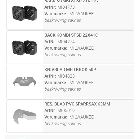
BACK KOMBI STSD 21X41C
Lägg i kundvagn
ST
ArtNr
MI04773
Varumärke
MILWAUKEE
beskrivning saknas
BACK KOMBI STSD 22X41C
Lägg i kundvagn
ST
ArtNr
MI04774
Varumärke
MILWAUKEE
beskrivning saknas
KNIVBLAD MED KROK 50P
Lägg i kundvagn
ST
ArtNr
MI04823
Varumärke
MILWAUKEE
beskrivning saknas
RES. BLAD PVC SPÄRRSAX 63MM
Lägg i kundvagn
ST
ArtNr
MI05019
Varumärke
MILWAUKEE
beskrivning saknas