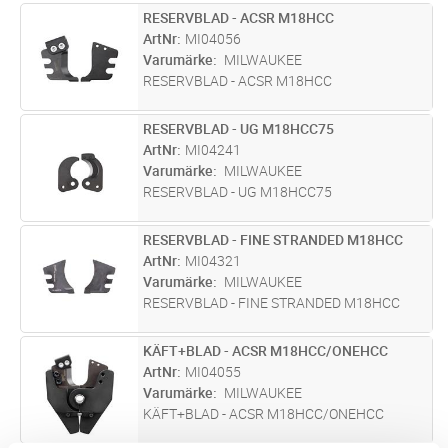
RESERVBLAD - ACSR M18HCC
Lägg i kundvagn
ST
ArtNr
MI04056
Varumärke
MILWAUKEE
RESERVBLAD - ACSR M18HCC
RESERVBLAD - UG M18HCC75
Lägg i kundvagn
ST
ArtNr
MI04241
Varumärke
MILWAUKEE
RESERVBLAD - UG M18HCC75
RESERVBLAD - FINE STRANDED M18HCC
Lägg i kundvagn
ST
ArtNr
MI04321
Varumärke
MILWAUKEE
RESERVBLAD - FINE STRANDED M18HCC
KÄFT+BLAD - ACSR M18HCC/ONEHCC
Lägg i kundvagn
ST
ArtNr
MI04055
Varumärke
MILWAUKEE
KÄFT+BLAD - ACSR M18HCC/ONEHCC