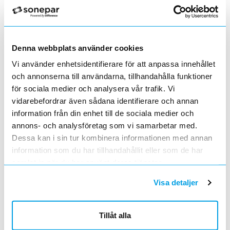
RESERVBLAD - ACSR M18HCC45
Lägg i kundvagn
ST
ArtNr
MI04242
Varumärke
MILWAUKEE
RESERVBLAD - ACSR M18HCC45
Denna webbplats använder cookies
KÄFT+BLAD - GUY WIRE M18HCC /ONEHCC
Vi använder enhetsidentifierare för att anpassa innehållet
Lägg i kundvagn
ST
ArtNr
MI04286
och annonserna till användarna, tillhandahålla funktioner
Varumärke
MILWAUKEE
för sociala medier och analysera vår trafik. Vi
KÄFT+BLAD - Guy Wire M18HCC /ONEHCC
vidarebefordrar även sådana identifierare och annan
information från din enhet till de sociala medier och
RESERVBLAD - GUY WIRE M18HCC
Lägg i kundvagn
ST
annons- och analysföretag som vi samarbetar med.
ArtNr
MI04287
Dessa kan i sin tur kombinera informationen med annan
Varumärke
MILWAUKEE
information som du har tillhandahållit eller som de har
RESERVBLAD - Guy Wire M18HCC
samlat in när du har använt deras tjänster.
KÄFT+BLAD - CU/ALU M18HCCT
Lägg i kundvagn
ST
Visa detaljer
ArtNr
MI04288
Varumärke
MILWAUKEE
KÄFT+BLAD - CU/ALU M18HCCT
Tillåt alla