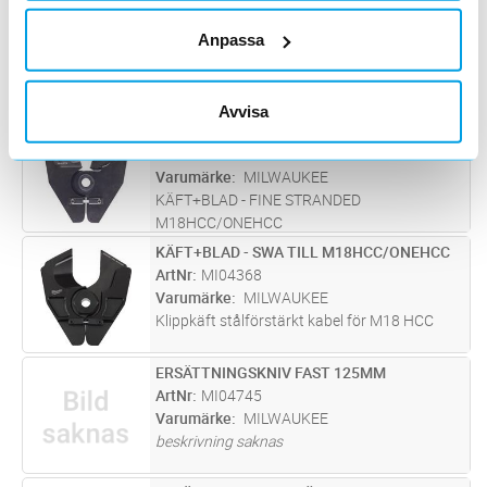
RESERVBLAD - CU/ALU M18HCC/HCCT
Lägg i kundvagn
ST
ArtNr
MI04289
Anpassa
Varumärke
MILWAUKEE
RESERVBLAD - CU/ALU M18HCC/HCCT
Avvisa
KÄFT+BLAD - FINE STRANDED M18HCC/ONEH
Lägg i kundvagn
ST
ArtNr
MI04320
Varumärke
MILWAUKEE
KÄFT+BLAD - FINE STRANDED
M18HCC/ONEHCC
KÄFT+BLAD - SWA TILL M18HCC/ONEHCC
Lägg i kundvagn
ST
ArtNr
MI04368
Varumärke
MILWAUKEE
Klippkäft stålförstärkt kabel för M18 HCC
ERSÄTTNINGSKNIV FAST 125MM
Lägg i kundvagn
ST
ArtNr
MI04745
Varumärke
MILWAUKEE
beskrivning saknas