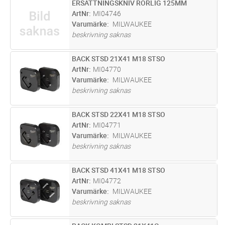
ERSÄTTNINGSKNIV RÖRLIG 125MM
Lägg i kundvagn
ST
ArtNr
MI04746
Varumärke
MILWAUKEE
beskrivning saknas
BACK STSD 21X41 M18 STSO
Lägg i kundvagn
ST
ArtNr
MI04770
Varumärke
MILWAUKEE
beskrivning saknas
BACK STSD 22X41 M18 STSO
Lägg i kundvagn
ST
ArtNr
MI04771
Varumärke
MILWAUKEE
beskrivning saknas
BACK STSD 41X41 M18 STSO
Lägg i kundvagn
ST
ArtNr
MI04772
Varumärke
MILWAUKEE
beskrivning saknas