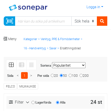
Logga in
Meny
Kategorier
Verktyg, PPE & Förnödenheter
16 - Handverktyg
Saxar
Ersättningsblad
Sortera
<
1
>
20
50
100
200
Sida
Per sida
FELCO
MILWAUKEE
24 st
Filter
Lagerförda
Alla