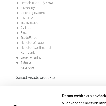
Hemelektronik (93-94)
e-Mobility
Solenergisystem
Ex/ATEX
Transmission
Cylinda
Excel
TradeForce
Nyheter på lager
Nyheter i sortimentet
Kampanjer
Lagerrensning
Tjänster
Kataloger
Senast visade produkter
Denna webbplats använde
Butik/Kontakt
Om 
Vi använder enhetsidentifie
Felanmälan
Använ