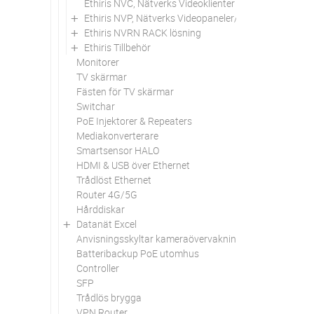
Ethiris NVC, Nätverks Videoklienter
Ethiris NVP, Nätverks Videopaneler/Klienter
Ethiris NVRN RACK lösning
Ethiris Tillbehör
Monitorer
TV skärmar
Fästen för TV skärmar
Switchar
PoE Injektorer & Repeaters
Mediakonverterare
Smartsensor HALO
HDMI & USB över Ethernet
Trådlöst Ethernet
Router 4G/5G
Hårddiskar
Datanät Excel
Anvisningsskyltar kameraövervakning
Batteribackup PoE utomhus
Controller
SFP
Trådlös brygga
VPN Router