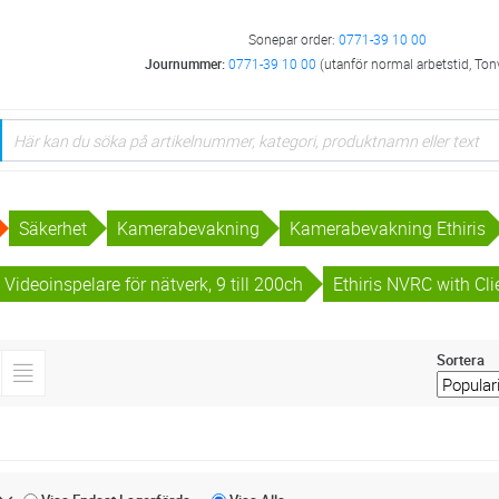
Sonepar order:
0771-39 10 00
Journummer:
0771-39 10 00
(utanför normal arbetstid, Ton
Säkerhet
Kamerabevakning
Kamerabevakning Ethiris
 Videoinspelare för nätverk, 9 till 200ch
Ethiris NVRC with Cli
Sortera