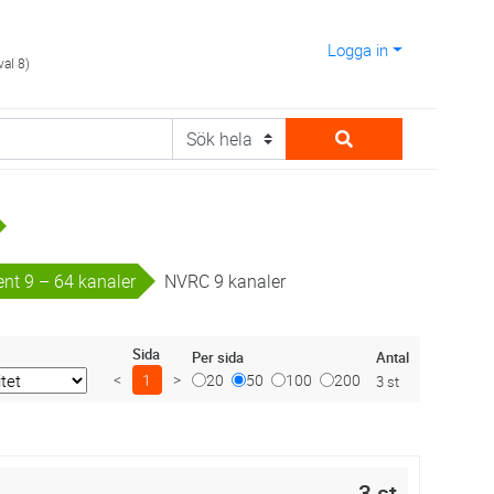
Logga in
val 8)
ent 9 – 64 kanaler
NVRC 9 kanaler
Sida
Antal
Per sida
<
1
>
20
50
100
200
3 st
3 st