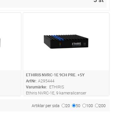
dvagn
Lägg i kundvagn
Antal
ST
ETHIRIS NVRC-1E 9CH PRE. +5Y
ArtNr
A295444
Varumärke
ETHIRIS
Ethiris NVRC-1E, 9 kameralicenser
års fria
funktionsnivå Premium inklusive 5års fria
i NVRC-1E
uppdateringar. Kameralicenserna i NVRC-1E
Artiklar per sida
20
50
100
200
 för flera
enheten kan enkelt utökas med stöd för flera
.läs mer
kameror, se Ethiris VMS camera lic
...läs mer