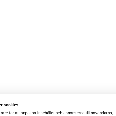
r cookies
Webbshop
Digitala kataloger/ publikatio
rare för att anpassa innehållet och annonserna till användarna, t
darvillkor
Leverans- och betalningsvillk