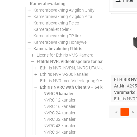
Filter
Kamerabevakning
Kamerabevakning Avigilon Unity
Kamerabevakning Avigilon Alta
Antal
Kamerabevakning Pelco
Kamerapaket tp-link
Kamerabevakning TP-link
Kamerabevakning Honeywell
Kamerabevakning Ethiris
Licens för Ethiris VMS Kamera
Ethiris NVR, Videoinspelare för nätverk, 9 till 200ch
Ethiris NVR, NVRN, NVRC UTAN kameralicens
Ethiris NVR 9-200 kanaler
ETHIRIS NV
Ethiris NVR med Videolagring 9 – 48 kanal
ArtNr
A295
Ethiris NVRC with Client 9 – 64 kanaler
Varumärke
NVRC 9 kanaler
Ethiris NVR
NVRC 12 kanaler
funktionsniv
NVRC 16 kanaler
uppdatering
<
1
>
NVRC 24 kanaler
enheten kan
NVRC 32 kanaler
kameror, se 
NVRC 48 kanaler
NVRC 64 kanaler