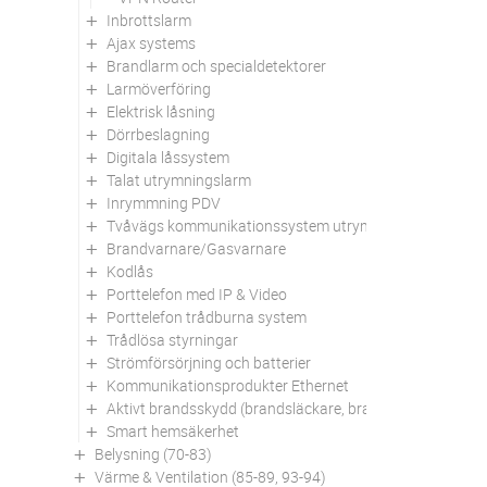
Inbrottslarm
Ajax systems
Brandlarm och specialdetektorer
Larmöverföring
Elektrisk låsning
Dörrbeslagning
Digitala låssystem
Talat utrymningslarm
Inrymmning PDV
Tvåvägs kommunikationssystem utrymningsplats
Brandvarnare/Gasvarnare
Kodlås
Porttelefon med IP & Video
Porttelefon trådburna system
Trådlösa styrningar
Strömförsörjning och batterier
Kommunikationsprodukter Ethernet
Aktivt brandsskydd (brandsläckare, brandfiltar mm)
Smart hemsäkerhet
Belysning (70-83)
Värme & Ventilation (85-89, 93-94)